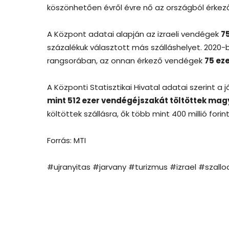
köszönhetően évről évre nő az országból érke
A Központ adatai alapján az izraeli vendégek
7
százalékuk választott más szálláshelyet. 2020-b
rangsorában, az onnan érkező vendégek
75 ez
A Központi Statisztikai Hivatal adatai szerint a 
mint 512 ezer vendégéjszakát töltöttek mag
költöttek szállásra, ők több mint 400 millió forin
Forrás: MTI
#ujranyitas #jarvany #turizmus #izrael #szallo