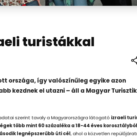
eli turistákkal
tott országa, így valószínűleg egyike azon
 kezdnek el utazni – áll a Magyar Turisztik
adatai szerint tavaly a Magyarországra látogató
izraeli tur
dégek több mint 60 százaléka a 18-44 éves korosztálybó
ásodik legnépszerűbb úti cél
, ahol a közvetlen repülőjára