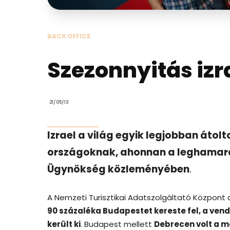
BACK OFFICE
Szezonnyitás izra
21/05/13
Izrael a világ egyik legjobban átol
országoknak, ahonnan a leghamarabb
Ügynökség közleményében
.
A Nemzeti Turisztikai Adatszolgáltató Központ 
90 százaléka Budapestet kereste fel, a ven
került ki
. Budapest mellett
Debrecen volt a m