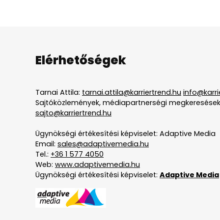
Elérhetőségek
Tarnai Attila:
tarnai.attila@karriertrend.hu
info@karri
Sajtóközlemények, médiapartnerségi megkeresések
sajto@karriertrend.hu
Ügynökségi értékesítési képviselet: Adaptive Media
Email:
sales@adaptivemedia.hu
Tel.:
+36 1 577 4050
Web:
www.adaptivemedia.hu
Ügynökségi értékesítési képviselet:
Adaptive Media