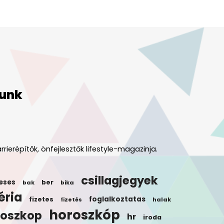
unk
rrierépítők, önfejlesztők lifestyle-magazinja.
csillagjegyek
eses
ber
bak
bika
éria
foglalkoztatas
fizetes
halak
fizetés
horoszkóp
roszkop
hr
iroda