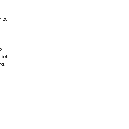
n 25
b
tiek
ra
.