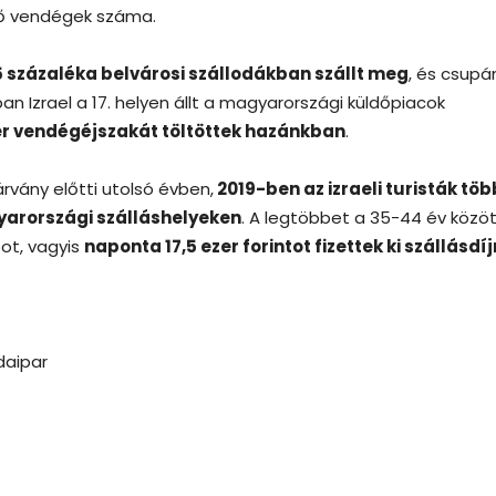
ző vendégek száma.
5 százaléka belvárosi szállodákban szállt meg
, és csupá
an Izrael a 17. helyen állt a magyarországi küldőpiacok
er vendégéjszakát töltöttek hazánkban
.
járvány előtti utolsó évben,
2019-ben az izraeli turisták töb
yarországi szálláshelyeken
. A legtöbbet a 35-44 év közöt
tot, vagyis
naponta 17,5 ezer forintot fizettek ki szállásdíj
daipar