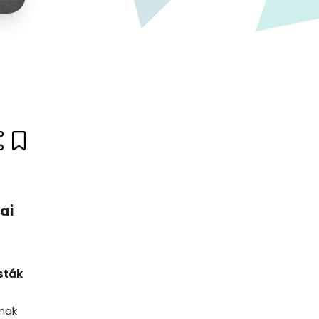
ai
isták
l
tnak