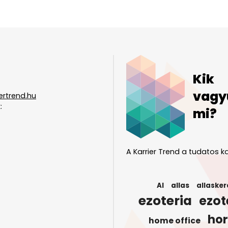
Kik
vagy
ertrend.hu
:
mi?
A Karrier Trend a tudatos ka
AI
allas
allasker
ezoteria
ezot
ho
home office