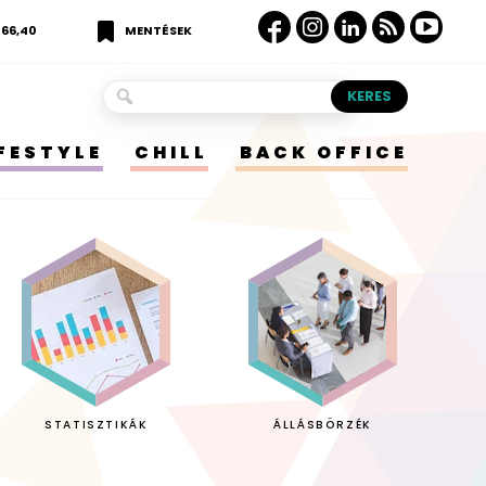
366,40
MENTÉSEK
IFESTYLE
CHILL
BACK OFFICE
STATISZTIKÁK
ÁLLÁSBÖRZÉK