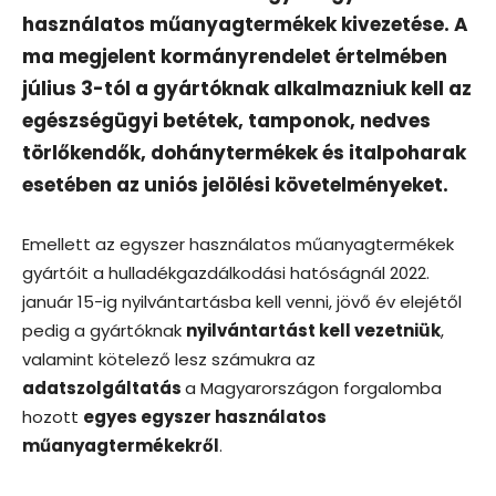
használatos műanyagtermékek kivezetése. A
ma megjelent kormányrendelet értelmében
július 3-tól a gyártóknak alkalmazniuk kell az
egészségügyi betétek, tamponok, nedves
törlőkendők, dohánytermékek és italpoharak
esetében az uniós jelölési követelményeket.
Emellett az egyszer használatos műanyagtermékek
gyártóit a hulladékgazdálkodási hatóságnál 2022.
január 15-ig nyilvántartásba kell venni, jövő év elejétől
pedig a gyártóknak
nyilvántartást kell vezetniük
,
valamint kötelező lesz számukra az
adatszolgáltatás
a Magyarországon forgalomba
hozott
egyes egyszer használatos
műanyagtermékekről
.