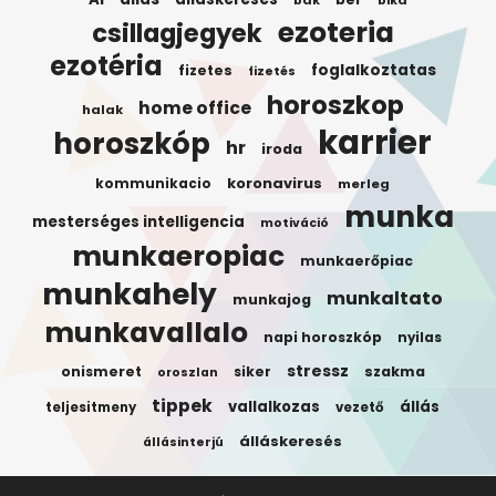
bak
bika
ezoteria
csillagjegyek
ezotéria
foglalkoztatas
fizetes
fizetés
horoszkop
home office
halak
karrier
horoszkóp
hr
iroda
koronavirus
kommunikacio
merleg
munka
mesterséges intelligencia
motiváció
munkaeropiac
munkaerőpiac
munkahely
munkaltato
munkajog
munkavallalo
napi horoszkóp
nyilas
stressz
onismeret
siker
szakma
oroszlan
tippek
vallalkozas
állás
teljesitmeny
vezető
álláskeresés
állásinterjú