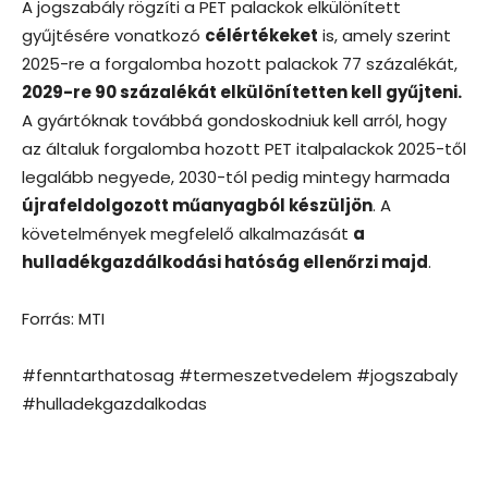
A jogszabály rögzíti a PET palackok elkülönített
gyűjtésére vonatkozó
célértékeket
is, amely szerint
2025-re a forgalomba hozott palackok 77 százalékát,
2029-re 90 százalékát elkülönítetten kell gyűjteni.
A gyártóknak továbbá gondoskodniuk kell arról, hogy
az általuk forgalomba hozott PET italpalackok 2025-től
legalább negyede, 2030-tól pedig mintegy harmada
újrafeldolgozott műanyagból készüljön
. A
követelmények megfelelő alkalmazását
a
hulladékgazdálkodási hatóság ellenőrzi majd
.
Forrás: MTI
#fenntarthatosag #termeszetvedelem #jogszabaly
#hulladekgazdalkodas