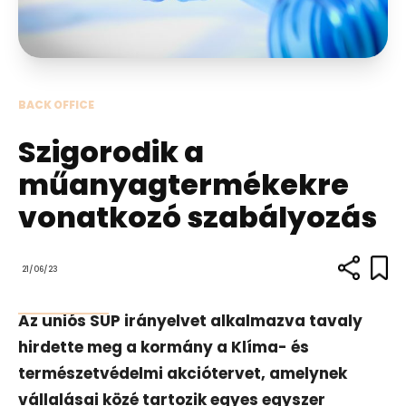
BACK OFFICE
Szigorodik a
műanyagtermékekre
vonatkozó szabályozás
21/06/23
Az uniós SUP irányelvet alkalmazva tavaly
hirdette meg a kormány a Klíma- és
természetvédelmi akciótervet, amelynek
vállalásai közé tartozik egyes egyszer