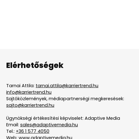
Elérhetőségek
Tarnai Attila:
tarnai.attila@karriertrend.hu
info@karriertrend.hu
Sajtóközlemények, médiapartnerségi megkeresések:
sajto@karriertrend.hu
Ügynökségi értékesítési képviselet: Adaptive Media
Email:
sales@adaptivemedia.hu
Tel.:
+36 1 577 4050
Web:
www.adaptivemedia.hu