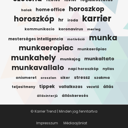
fizetés
horoszkop
home office
halak
karrier
horoszkóp
hr
iroda
koronavirus
kommunikacio
merleg
munka
mesterséges intelligencia
motiváció
munkaeropiac
munkaerőpiac
munkahely
munkaltato
munkajog
munkavallalo
napi horoszkóp
nyilas
stressz
onismeret
siker
szakma
oroszlan
tippek
vallalkozas
állás
teljesitmeny
vezető
álláskeresés
állásinterjú
© Karrier Trend | Minden jog fenntartva
Impresszum
Médiaajánlat