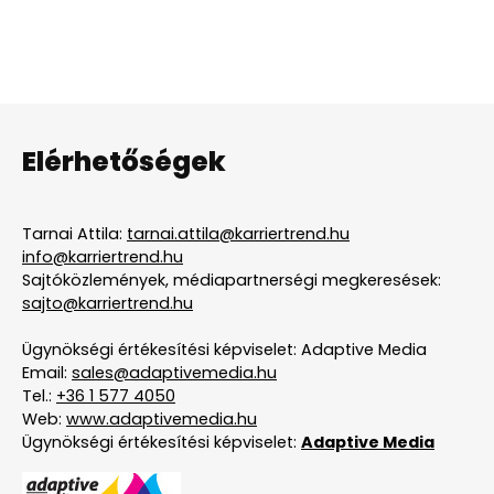
Elérhetőségek
Tarnai Attila:
tarnai.attila@karriertrend.hu
info@karriertrend.hu
Sajtóközlemények, médiapartnerségi megkeresések:
sajto@karriertrend.hu
Ügynökségi értékesítési képviselet: Adaptive Media
Email:
sales@adaptivemedia.hu
Tel.:
+36 1 577 4050
Web:
www.adaptivemedia.hu
Ügynökségi értékesítési képviselet:
Adaptive Media