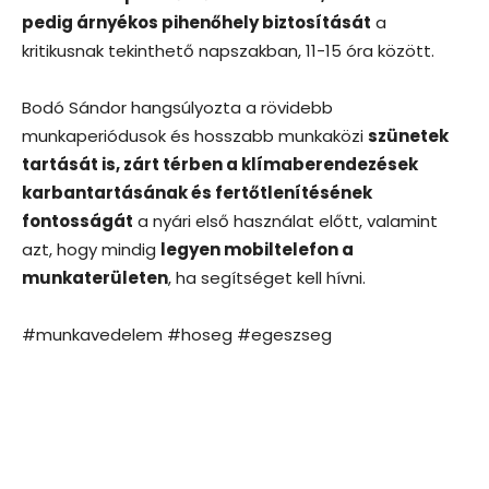
pedig árnyékos pihenőhely biztosítását
a
kritikusnak tekinthető napszakban, 11-15 óra között.
Bodó Sándor hangsúlyozta a rövidebb
munkaperiódusok és hosszabb munkaközi
szünetek
tartását is, zárt térben a klímaberendezések
karbantartásának és fertőtlenítésének
fontosságát
a nyári első használat előtt, valamint
azt, hogy mindig
legyen mobiltelefon a
munkaterületen
, ha segítséget kell hívni.
#munkavedelem #hoseg #egeszseg