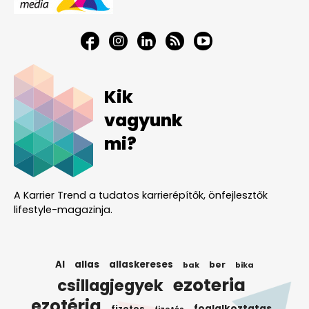
Kik
vagyunk
mi?
A Karrier Trend a tudatos karrierépítők, önfejlesztők
lifestyle-magazinja.
AI
allas
allaskereses
ber
bak
bika
ezoteria
csillagjegyek
ezotéria
foglalkoztatas
fizetes