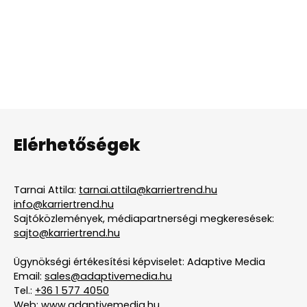
Elérhetőségek
Tarnai Attila:
tarnai.attila@karriertrend.hu
info@karriertrend.hu
Sajtóközlemények, médiapartnerségi megkeresések:
sajto@karriertrend.hu
Ügynökségi értékesítési képviselet: Adaptive Media
Email:
sales@adaptivemedia.hu
Tel.:
+36 1 577 4050
Web:
www.adaptivemedia.hu