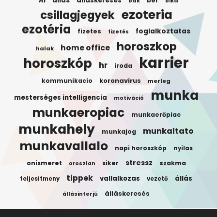
AI
allas
allaskereses
ber
bak
bika
ezoteria
csillagjegyek
ezotéria
foglalkoztatas
fizetes
fizetés
horoszkop
home office
halak
karrier
horoszkóp
hr
iroda
koronavirus
kommunikacio
merleg
munka
mesterséges intelligencia
motiváció
munkaeropiac
munkaerőpiac
munkahely
munkaltato
munkajog
munkavallalo
napi horoszkóp
nyilas
stressz
onismeret
siker
szakma
oroszlan
tippek
vallalkozas
állás
teljesitmeny
vezető
álláskeresés
állásinterjú