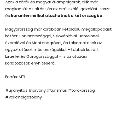
Azok a török és magyar állampolgárok, akik már
megkapták az oltást és az erről szóló igazolást, teszt
és
karantén nélkül utazhatnak a két országba.
Magyarország már korábban kétoldalú megállapodást
kötött Horvátországgal, Szlovéniával, Bahreinnel,
Szerbiával és Montenegróval, és folyamatosak az
egyeztetések más országokkal – többek között
Izraellel és Görögországgal – is az utazási
korlátozások enyhítéséről.
Forrás: MTI
#ujranyitas #jarvany #turizmus #torokorszag
#vakcinaigazolany