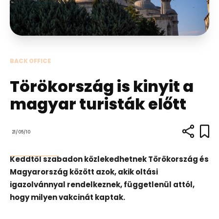
BACK OFFICE
Törökország is kinyit a
magyar turisták előtt
21/05/10
Keddtől szabadon közlekedhetnek Törökország és
Magyarország között azok, akik oltási
igazolvánnyal rendelkeznek, függetlenül attól,
hogy milyen vakcinát kaptak.