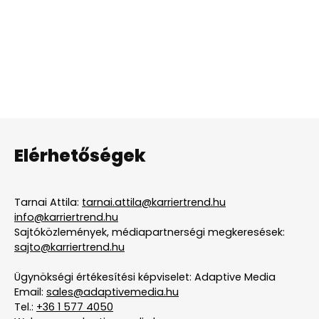
Elérhetőségek
Tarnai Attila:
tarnai.attila@karriertrend.hu
info@karriertrend.hu
Sajtóközlemények, médiapartnerségi megkeresések:
sajto@karriertrend.hu
Ügynökségi értékesítési képviselet: Adaptive Media
Email:
sales@adaptivemedia.hu
Tel.:
+36 1 577 4050