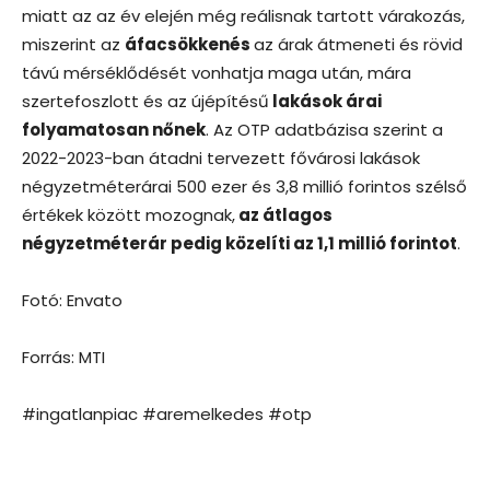
miatt az az év elején még reálisnak tartott várakozás,
miszerint az
áfacsökkenés
az árak átmeneti és rövid
távú mérséklődését vonhatja maga után, mára
szertefoszlott és az újépítésű
lakások árai
folyamatosan nőnek
. Az OTP adatbázisa szerint a
2022-2023-ban átadni tervezett fővárosi lakások
négyzetméterárai 500 ezer és 3,8 millió forintos szélső
értékek között mozognak,
az átlagos
négyzetméterár pedig közelíti az 1,1 millió forintot
.
Fotó: Envato
Forrás: MTI
#ingatlanpiac #aremelkedes #otp