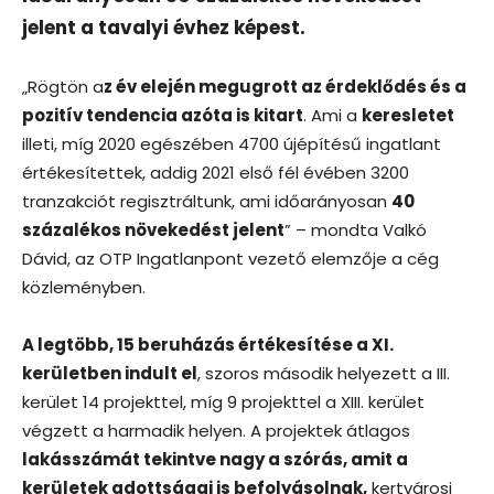
jelent a tavalyi évhez képest.
„Rögtön a
z év elején megugrott az érdeklődés és a
pozitív tendencia azóta is kitart
. Ami a
keresletet
illeti, míg 2020 egészében 4700 újépítésű ingatlant
értékesítettek, addig 2021 első fél évében 3200
tranzakciót regisztráltunk, ami időarányosan
40
százalékos növekedést jelent
” – mondta Valkó
Dávid, az OTP Ingatlanpont vezető elemzője a cég
közleményben.
A legtöbb, 15 beruházás értékesítése a XI.
kerületben indult el
, szoros második helyezett a III.
kerület 14 projekttel, míg 9 projekttel a XIII. kerület
végzett a harmadik helyen. A projektek átlagos
lakásszámát tekintve nagy a szórás, amit a
kerületek adottságai is befolyásolnak,
kertvárosi