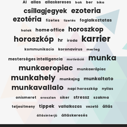
AI
allas
allaskereses
ber
bak
bika
ezoteria
csillagjegyek
ezotéria
foglalkoztatas
fizetes
fizetés
horoszkop
home office
halak
karrier
horoszkóp
hr
iroda
koronavirus
kommunikacio
merleg
munka
mesterséges intelligencia
motiváció
munkaeropiac
munkaerőpiac
munkahely
munkaltato
munkajog
munkavallalo
napi horoszkóp
nyilas
stressz
onismeret
siker
szakma
oroszlan
tippek
vallalkozas
állás
teljesitmeny
vezető
álláskeresés
állásinterjú