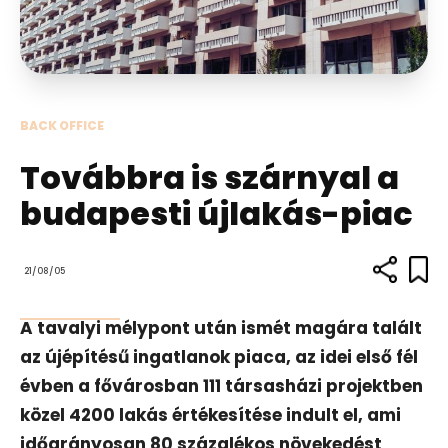
BACK OFFICE
Továbbra is szárnyal a
budapesti újlakás-piac
21/08/05
A tavalyi mélypont után ismét magára talált
az újépítésű ingatlanok piaca, az idei első fél
évben a fővárosban 111 társasházi projektben
közel 4200 lakás értékesítése indult el, ami
időarányosan 80 százalékos növekedést