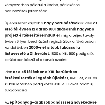
környezetben például a kisebb, pár lakásos
beruházások jellemzőek.
Új lendületet kaptak a
nagy beruházások
is: idén
az
első fél évben 12 darab 100 lakásosnál nagyobb
projekt értékesítése indult el
, míg a teljes tavalyi
évben 6 ilyen beruházást regisztráltak a fővárosban.
Az idei évben
2000-nél is több lakással a
listavezető a XI. kerület
, 1800 a XIII., 900 pedig a IX.
kerületben készül el a tervek szerint.
Idén
az első fél évben a XIII. kerületben
értékesítették a legtöbb újlakást
, 1040-et, a IX. és
XI. kerületekben pedig közel 430-430 lakás talált új
tulajdonosra.
Az
építőanyag-árak robbanásszerű növekedése