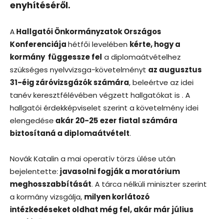
enyhítéséről.
A
Hallgatói Önkormányzatok Országos
Konferenciája
hétfői levelében
kérte, hogy a
kormány függessze fel
a diplomaátvételhez
szükséges nyelvvizsga-követelményt
az augusztus
31-éig záróvizsgázók számára
, beleértve az idei
tanév keresztfélévében végzett hallgatókat is . A
hallgatói érdekképviselet szerint a követelmény idei
elengedése
akár 20-25 ezer fiatal számára
biztosítaná a diplomaátvételt
.
Novák Katalin a mai operatív törzs ülése után
bejelentette:
javasolni fogják a moratórium
meghosszabbítását
. A tárca nélküli miniszter szerint
a kormány vizsgálja,
milyen korlátozó
intézkedéseket oldhat még fel, akár már július