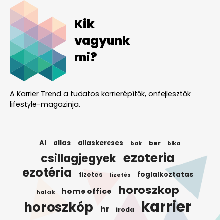
Kik
vagyunk
mi?
A Karrier Trend a tudatos karrierépítők, önfejlesztők
lifestyle-magazinja.
AI
allas
allaskereses
ber
bak
bika
ezoteria
csillagjegyek
ezotéria
foglalkoztatas
fizetes
fizetés
horoszkop
home office
halak
karrier
horoszkóp
hr
iroda