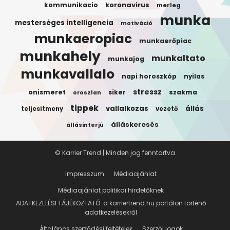
koronavirus
kommunikacio
merleg
munka
mesterséges intelligencia
motiváció
munkaeropiac
munkaerőpiac
munkahely
munkaltato
munkajog
munkavallalo
napi horoszkóp
nyilas
stressz
onismeret
siker
szakma
oroszlan
tippek
vallalkozas
állás
teljesitmeny
vezető
álláskeresés
állásinterjú
© Karrier Trend | Minden jog fenntartva
Impresszum
Médiaajánlat
Médiaajánlat politikai hirdetőknek
ADATKEZELÉSI TÁJÉKOZTATÓ: a karriertrend.hu portálon történő
adatkezelésekről
Általános szerződési feltételek
Szerzői jogok