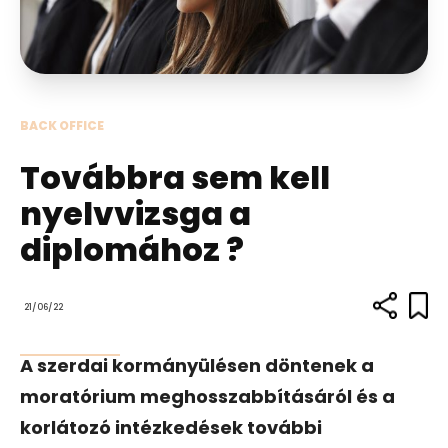
BACK OFFICE
Továbbra sem kell
nyelvvizsga a
diplomához ?
21/06/22
A szerdai kormányülésen döntenek a
moratórium meghosszabbításáról és a
korlátozó intézkedések további