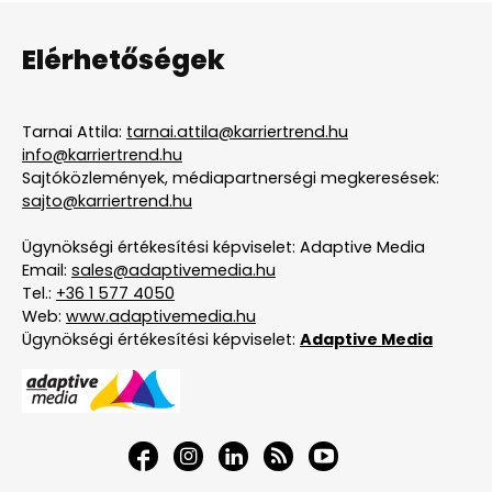
Elérhetőségek
Tarnai Attila:
tarnai.attila@karriertrend.hu
info@karriertrend.hu
Sajtóközlemények, médiapartnerségi megkeresések:
sajto@karriertrend.hu
Ügynökségi értékesítési képviselet: Adaptive Media
Email:
sales@adaptivemedia.hu
Tel.:
+36 1 577 4050
Web:
www.adaptivemedia.hu
Ügynökségi értékesítési képviselet:
Adaptive Media