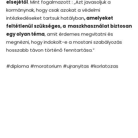
elsejétől
. Mint fogalmazott : „Azt javasoljuk a
kormánynak, hogy csak azokat a védelmi
intézkedéseket tartsuk hatályban
, amelyeket
feltétlenül szükséges, a maszkhasználat biztosan
egy olyan téma
, amit érdemes megvitatni és
megnézni, hogy indokolt-e a mostani szabályozás
hosszabb távon történő fenntartása.”
#diploma #moratorium #ujranyitas #korlatozas