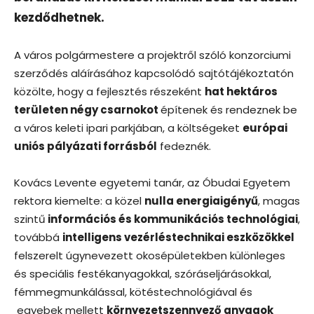
kezdődhetnek.
A város polgármestere a projektről szóló konzorciumi
szerződés aláírásához kapcsolódó sajtótájékoztatón
közölte, hogy a fejlesztés részeként
hat hektáros
területen négy csarnokot
építenek és rendeznek be
a város keleti ipari parkjában, a költségeket
európai
uniós pályázati forrásból
fedeznék.
Kovács Levente egyetemi tanár, az Óbudai Egyetem
rektora kiemelte: a közel
nulla energiaigényű
, magas
szintű
információs és kommunikációs technológiai
,
továbbá
intelligens vezérléstechnikai eszközökkel
felszerelt úgynevezett okosépületekben különleges
és speciális festékanyagokkal, szóráseljárásokkal,
fémmegmunkálással, kötéstechnológiával és
egyebek mellett
környezetszennyező anyagok