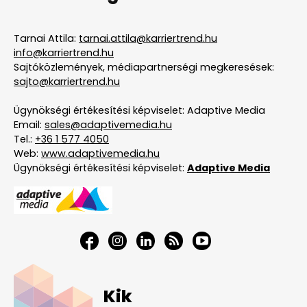
Tarnai Attila:
tarnai.attila@karriertrend.hu
info@karriertrend.hu
Sajtóközlemények, médiapartnerségi megkeresések:
sajto@karriertrend.hu
Ügynökségi értékesítési képviselet: Adaptive Media
Email:
sales@adaptivemedia.hu
Tel.:
+36 1 577 4050
Web:
www.adaptivemedia.hu
Ügynökségi értékesítési képviselet:
Adaptive Media
Kik