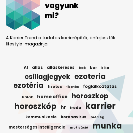
vagyunk
mi?
A Karrier Trend a tudatos karrierépítők, önfejlesztők
lifestyle-magazinja.
AI
allas
allaskereses
ber
bak
bika
ezoteria
csillagjegyek
ezotéria
foglalkoztatas
fizetes
fizetés
horoszkop
home office
halak
karrier
horoszkóp
hr
iroda
koronavirus
kommunikacio
merleg
munka
mesterséges intelligencia
motiváció