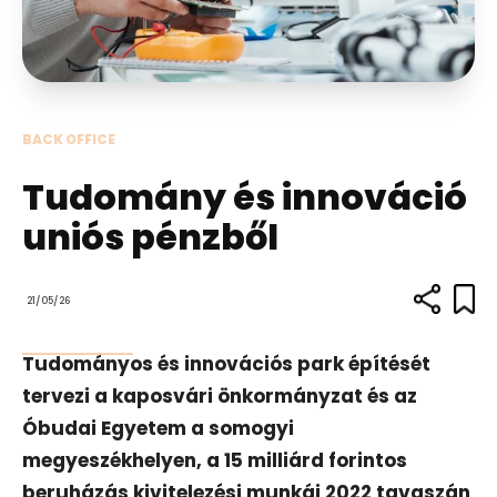
BACK OFFICE
Tudomány és innováció
uniós pénzből
21/05/26
Tudományos és innovációs park építését
tervezi a kaposvári önkormányzat és az
Óbudai Egyetem a somogyi
megyeszékhelyen, a 15 milliárd forintos
beruházás kivitelezési munkái 2022 tavaszán