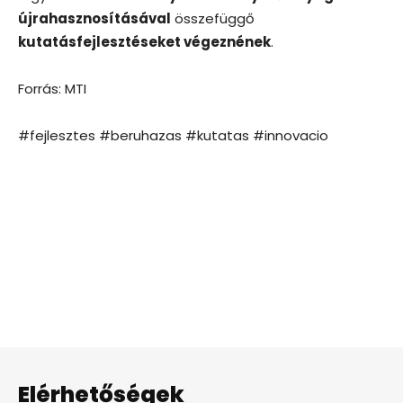
újrahasznosításával
összefüggő
kutatásfejlesztéseket végeznének
.
Forrás: MTI
#fejlesztes #beruhazas #kutatas #innovacio
Elérhetőségek