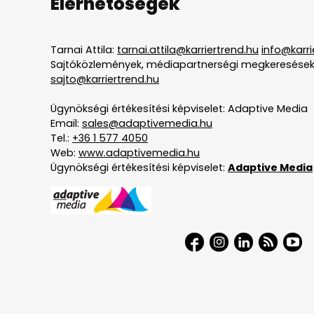
Elérhetőségek
Tarnai Attila:
tarnai.attila@karriertrend.hu
info@karri
Sajtóközlemények, médiapartnerségi megkeresések
sajto@karriertrend.hu
Ügynökségi értékesítési képviselet: Adaptive Media
Email:
sales@adaptivemedia.hu
Tel.:
+36 1 577 4050
Web:
www.adaptivemedia.hu
Ügynökségi értékesítési képviselet:
Adaptive Media