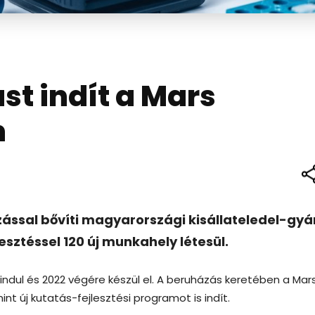
t indít a Mars
n
ázással bővíti magyarországi kisállateledel-gyá
lesztéssel 120 új munkahely létesül.
indul és 2022 végére készül el. A beruházás keretében a Mar
nt új kutatás-fejlesztési programot is indít.