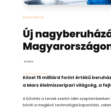
BACK OFFICE
Új nagyberuházás
Magyarországo
21/09/14
Közel 15 milliárd forint értékű beruh
a Mars élelmiszeripari világcég, a fej
A bővítés a tervek szerint idén szeptemberben 
bővíti a meglévő technológiai kapacitást, valami