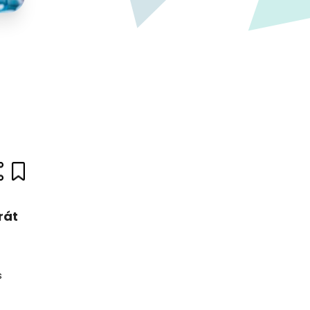
rát
s