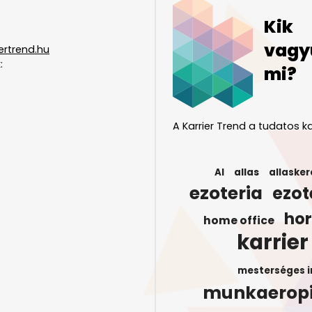
Kik
vagy
ertrend.hu
:
mi?
A Karrier Trend a tudatos ka
AI
allas
allasker
ezoteria
ezot
ho
home office
karrier
mesterséges i
munkaerop