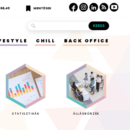
366,40
MENTÉSEK
IFESTYLE
CHILL
BACK OFFICE
STATISZTIKÁK
ÁLLÁSBÖRZÉK