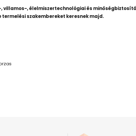
 villamos-, élelmiszertechnológiai és minőségbiztosítá
e termelési szakembereket keresnek majd.
orzas