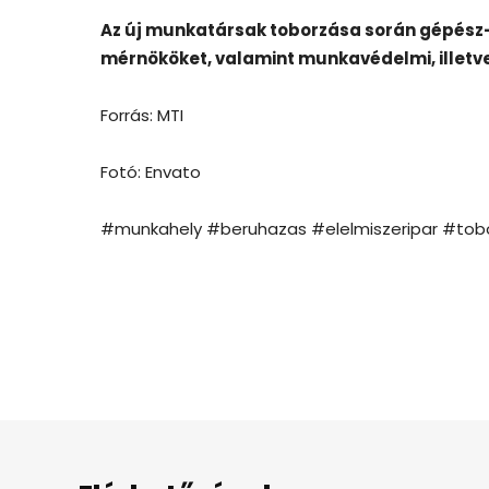
Az új munkatársak toborzása során gépész-,
mérnököket, valamint munkavédelmi, illetv
Forrás: MTI
Fotó: Envato
#munkahely #beruhazas #elelmiszeripar #tob