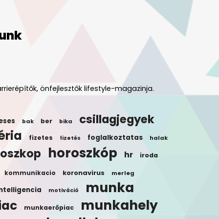
unk
rrierépítők, önfejlesztők lifestyle-magazinja.
csillagjegyek
eses
ber
bak
bika
éria
foglalkoztatas
fizetes
halak
fizetés
horoszkóp
roszkop
hr
iroda
koronavirus
kommunikacio
merleg
munka
ntelligencia
motiváció
munkahely
iac
munkaerőpiac