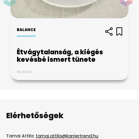
BALANCE
Étvágytalanság, a kiégés
kevésbé ismert tünete
26/06/14
Elérhetőségek
Tarnai Attila:
tarnai.attila@karriertrend.hu