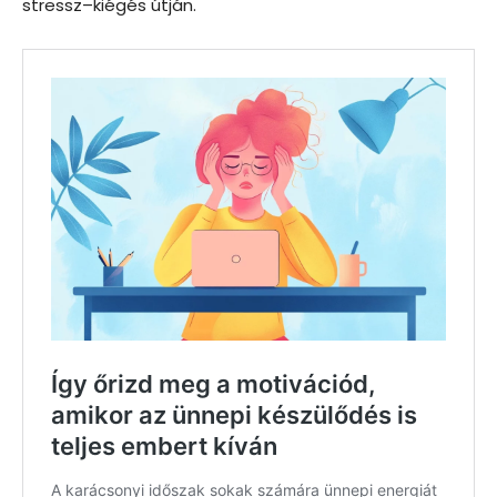
stressz–kiégés útján.