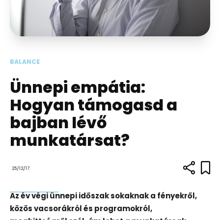
BALANCE
Ünnepi empátia:
Hogyan támogasd a
bajban lévő
munkatársat?
25/12/17
Az év végi ünnepi időszak sokaknak a fényekről,
közös vacsorákról és programokról,