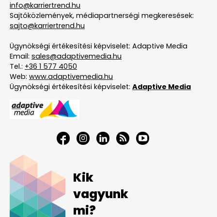
info@karriertrend.hu
Sajtóközlemények, médiapartnerségi megkeresések:
sajto@karriertrend.hu
Ügynökségi értékesítési képviselet: Adaptive Media
Email:
sales@adaptivemedia.hu
Tel.:
+36 1 577 4050
Web:
www.adaptivemedia.hu
Ügynökségi értékesítési képviselet:
Adaptive Media
Kik
vagyunk
mi?