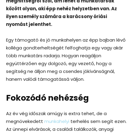
meghittségről szól, ám lehet a munkatársak
között olyan, aki épp nehéz helyzetben van. Az
ilyen személy számára a karácsony óriási
nyomást jelenthet.
Egy támogató és jó munkahelyen az épp bajban lévő
kolléga gondterheltségét felfoghatja egy vagy akár
több munkatárs radarja. Hogyan reagáljon
együttérzően egy dolgozó, egy vezető, hogy a
segítség ne álljon meg a csendes jókívánságnál,
hanem valódi támogatássá váljon.
Fokozódó nehézség
Az év vég időszak amúgy is extra tehet, de a
megnövekedett
munkahelyi
terhelés sem segít ezen.
Az ünnepi elvárások, a családi találkozók, anyagi