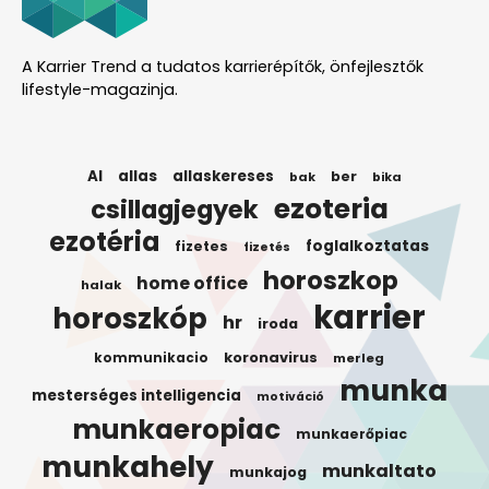
A Karrier Trend a tudatos karrierépítők, önfejlesztők
lifestyle-magazinja.
AI
allas
allaskereses
ber
bak
bika
ezoteria
csillagjegyek
ezotéria
foglalkoztatas
fizetes
fizetés
horoszkop
home office
halak
karrier
horoszkóp
hr
iroda
koronavirus
kommunikacio
merleg
munka
mesterséges intelligencia
motiváció
munkaeropiac
munkaerőpiac
munkahely
munkaltato
munkajog