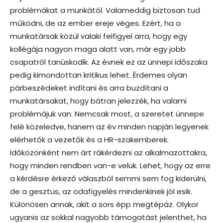
problémákat a munkától. Valameddig biztosan tud
működni, de az ember ereje véges. Ezért, ha a
munkatársak közül valaki felfigyel arra, hogy egy
kollégája nagyon maga alatt van, már egy jobb
csapatról tanúskodik. Az évnek ez az ünnepi időszaka
pedig kimondottan kritikus lehet. Érdemes olyan
párbeszédeket indítani és arra buzdítani a
munkatársakat, hogy bátran jelezzék, ha valami
problémájuk van. Nemcsak most, a szeretet ünnepe
felé közeledve, hanem az év minden napján legyenek
elérhetők a vezetők és a HR-szakemberek.
Időközönként nem árt rákérdezni az alkalmazottakra,
hogy minden rendben van-e velük. Lehet, hogy az erre
a kérdésre érkező válaszból semmi sem fog kiderülni,
de a gesztus, az odafigyelés mindenkinek jól esik.
Különösen annak, akit a sors épp megtépáz. Olykor
ugyanis az sokkal nagyobb támogatást jelenthet, ha