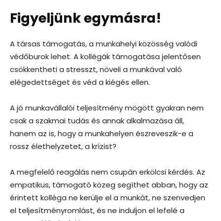
Figyeljünk egymásra!
A társas támogatás, a munkahelyi közösség valódi
védőburok lehet. A kollégák támogatása jelentősen
csökkentheti a stresszt, növeli a munkával való
elégedettséget és véd a kiégés ellen.
A jó munkavállalói teljesítmény mögött gyakran nem
csak a szakmai tudás és annak alkalmazása áll,
hanem az is, hogy a munkahelyen észreveszik-e a
rossz élethelyzetet, a krízist?
A megfelelő reagálás nem csupán erkölcsi kérdés. Az
empatikus, támogató közeg segíthet abban, hogy az
érintett kolléga ne kerülje el a munkát, ne szenvedjen
el teljesítményromlást, és ne induljon el lefelé a