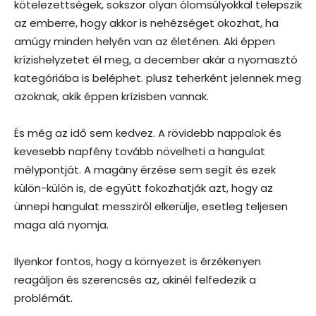
kötelezettségek, sokszor olyan ólomsúlyokkal telepszik
az emberre, hogy akkor is nehézséget okozhat, ha
amúgy minden helyén van az életénen. Aki éppen
krízishelyzetet él meg, a december akár a nyomasztó
kategóriába is beléphet. plusz teherként jelennek meg
azoknak, akik éppen krízisben vannak.
És még az idő sem kedvez. A rövidebb nappalok és
kevesebb napfény tovább növelheti a hangulat
mélypontját. A magány érzése sem segít és ezek
külön-külön is, de együtt fokozhatják azt, hogy az
ünnepi hangulat messziről elkerülje, esetleg teljesen
maga alá nyomja.
Ilyenkor fontos, hogy a környezet is érzékenyen
reagáljon és szerencsés az, akinél felfedezik a
problémát.