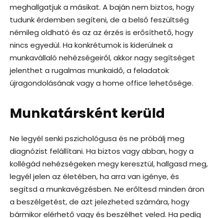
meghallgatjuk a másikat. A baján nem biztos, hogy
tudunk érdemben segíteni, de a belső feszültség
némileg oldható és az az érzés is erősíthető, hogy
nincs egyedül. Ha konkrétumok is kiderülnek a
munkavállaló nehézségeiről, akkor nagy segítséget
jelenthet a rugalmas munkaidő, a feladatok
újragondolásának vagy a home office lehetősége.
Munkatársként kerüld
Ne legyél senki pszichológusa és ne próbálj meg
diagnózist felállítani. Ha biztos vagy abban, hogy a
kollégád nehézségeken megy keresztül, hallgasd meg,
legyél jelen az életében, ha arra van igénye, és
segítsd a munkavégzésben. Ne erőltesd minden áron
a beszélgetést, de azt jelezheted számára, hogy
bármikor elérhető vagy és beszélhet veled. Ha pedig