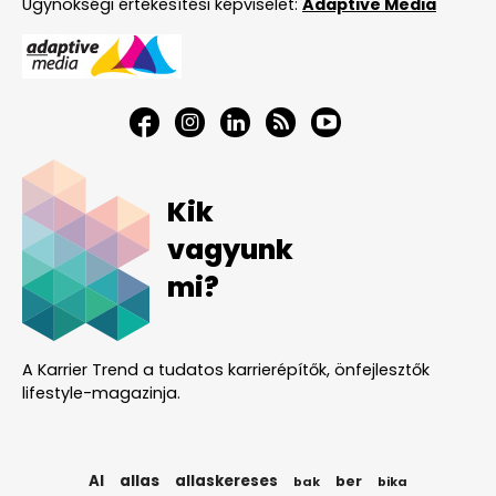
Ügynökségi értékesítési képviselet:
Adaptive Media
Kik
vagyunk
mi?
A Karrier Trend a tudatos karrierépítők, önfejlesztők
lifestyle-magazinja.
AI
allas
allaskereses
ber
bak
bika