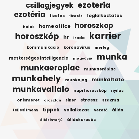
ezoteria
csillagjegyek
ezotéria
foglalkoztatas
fizetes
fizetés
horoszkop
home office
halak
karrier
horoszkóp
hr
iroda
koronavirus
kommunikacio
merleg
munka
mesterséges intelligencia
motiváció
munkaeropiac
munkaerőpiac
munkahely
munkaltato
munkajog
munkavallalo
napi horoszkóp
nyilas
stressz
onismeret
siker
szakma
oroszlan
tippek
vallalkozas
állás
teljesitmeny
vezető
álláskeresés
állásinterjú