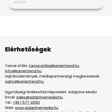
26/05/28
Elérhetőségek
Tarnai Attila:
tarnai.attila@karriertrend.hu
info@karriertrend.hu
Sajtóközlemények, médiapartnerségi megkeresések:
sajto@karriertrend.hu
Ügynökségi értékesítési képviselet: Adaptive Media
Email:
sales@adaptivemedia.hu
Tel.:
+36 1 577 4050
Web:
www.adaptivemedia.hu