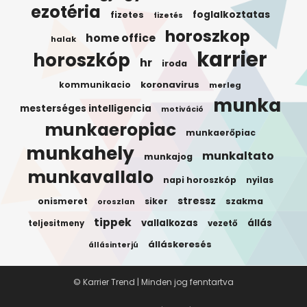
ezotéria
foglalkoztatas
fizetes
fizetés
horoszkop
home office
halak
karrier
horoszkóp
hr
iroda
koronavirus
kommunikacio
merleg
munka
mesterséges intelligencia
motiváció
munkaeropiac
munkaerőpiac
munkahely
munkaltato
munkajog
munkavallalo
napi horoszkóp
nyilas
stressz
onismeret
siker
szakma
oroszlan
tippek
vallalkozas
állás
teljesitmeny
vezető
álláskeresés
állásinterjú
© Karrier Trend | Minden jog fenntartva