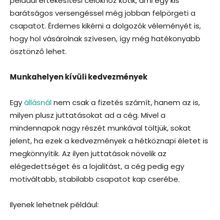
például értékesítési célokhoz kötik, ami egy kis
barátságos versengéssel még jobban felpörgeti a
csapatot. Érdemes kikérni a dolgozók véleményét is,
hogy hol vásárolnak szívesen, így még hatékonyabb
ösztönző lehet.
Munkahelyen kívüli kedvezmények
Egy
állásnál
nem csak a fizetés számít, hanem az is,
milyen plusz juttatásokat ad a cég. Mivel a
mindennapok nagy részét munkával töltjük, sokat
jelent, ha ezek a kedvezmények a hétköznapi életet is
megkönnyítik. Az ilyen juttatások növelik az
elégedettséget és a lojalitást, a cég pedig egy
motiváltabb, stabilabb csapatot kap cserébe.
Ilyenek lehetnek például: