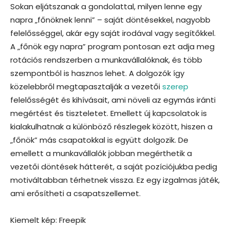
Sokan eljátszanak a gondolattal, milyen lenne egy
napra „főnöknek lenni” – saját döntésekkel, nagyobb
felelősséggel, akár egy saját irodával vagy segítőkkel.
A „főnök egy napra” program pontosan ezt adja meg
rotációs rendszerben a munkavállalóknak, és több
szempontból is hasznos lehet. A dolgozók így
közelebbről megtapasztalják a vezetői
szerep
felelősségét és kihívásait, ami növeli az egymás iránti
megértést és tiszteletet. Emellett új kapcsolatok is
kialakulhatnak a különböző részlegek között, hiszen a
„főnök” más csapatokkal is együtt dolgozik. De
emellett a munkavállalók jobban megérthetik a
vezetői döntések hátterét, a saját pozíciójukba pedig
motiváltabban térhetnek vissza. Ez egy izgalmas játék,
ami erősítheti a csapatszellemet.
Kiemelt kép: Freepik