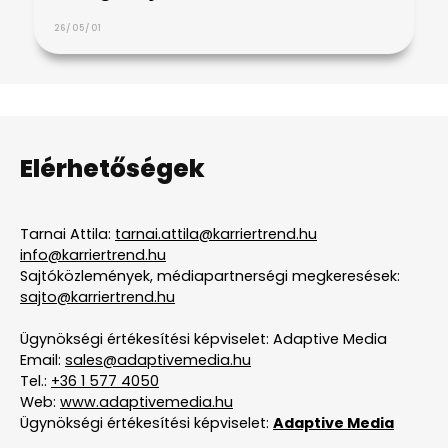
26/05/01
Elérhetőségek
Tarnai Attila:
tarnai.attila@karriertrend.hu
info@karriertrend.hu
Sajtóközlemények, médiapartnerségi megkeresések:
sajto@karriertrend.hu
Ügynökségi értékesítési képviselet: Adaptive Media
Email:
sales@adaptivemedia.hu
Tel.:
+36 1 577 4050
Web:
www.adaptivemedia.hu
Ügynökségi értékesítési képviselet:
Adaptive Media