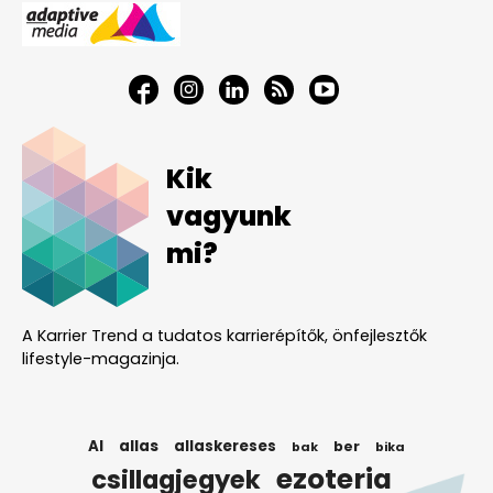
Kik
vagyunk
mi?
A Karrier Trend a tudatos karrierépítők, önfejlesztők
lifestyle-magazinja.
AI
allas
allaskereses
ber
bak
bika
ezoteria
csillagjegyek