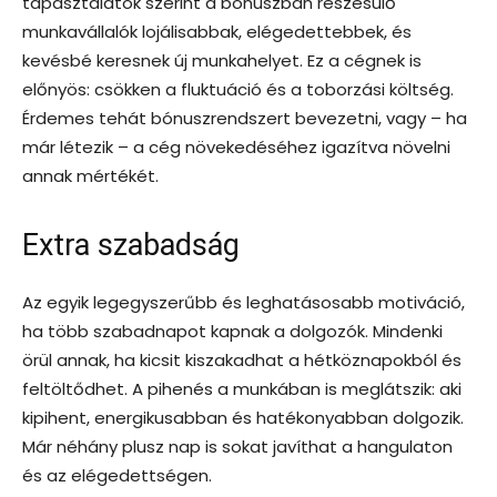
tapasztalatok szerint a bónuszban részesülő
munkavállalók lojálisabbak, elégedettebbek, és
kevésbé keresnek új munkahelyet. Ez a cégnek is
előnyös: csökken a fluktuáció és a toborzási költség.
Érdemes tehát bónuszrendszert bevezetni, vagy – ha
már létezik – a cég növekedéséhez igazítva növelni
annak mértékét.
Extra szabadság
Az egyik legegyszerűbb és leghatásosabb motiváció,
ha több szabadnapot kapnak a dolgozók. Mindenki
örül annak, ha kicsit kiszakadhat a hétköznapokból és
feltöltődhet. A pihenés a munkában is meglátszik: aki
kipihent, energikusabban és hatékonyabban dolgozik.
Már néhány plusz nap is sokat javíthat a hangulaton
és az elégedettségen.