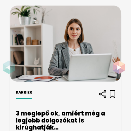
KARRIER
3 meglepő ok, amiért még a
legjobb dolgozókat is
kirúghatják…