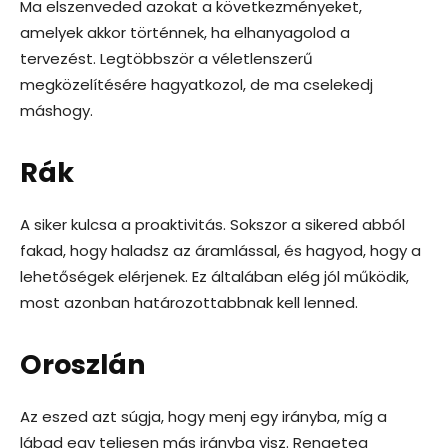
Ma elszenveded azokat a következményeket,
amelyek akkor történnek, ha elhanyagolod a
tervezést. Legtöbbször a véletlenszerű
megközelítésére hagyatkozol, de ma cselekedj
máshogy.
Rák
A siker kulcsa a proaktivitás. Sokszor a sikered abból
fakad, hogy haladsz az áramlással, és hagyod, hogy a
lehetőségek elérjenek. Ez általában elég jól működik,
most azonban határozottabbnak kell lenned.
Oroszlán
Az eszed azt súgja, hogy menj egy irányba, míg a
lábad egy teljesen más irányba visz. Rengeteg