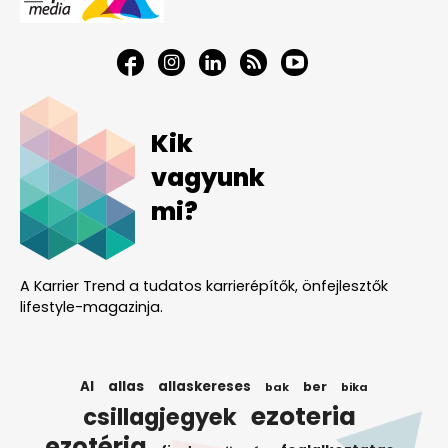
Kik
vagyunk
mi?
A Karrier Trend a tudatos karrierépítők, önfejlesztők
lifestyle-magazinja.
AI
allas
allaskereses
ber
bak
bika
ezoteria
csillagjegyek
ezotéria