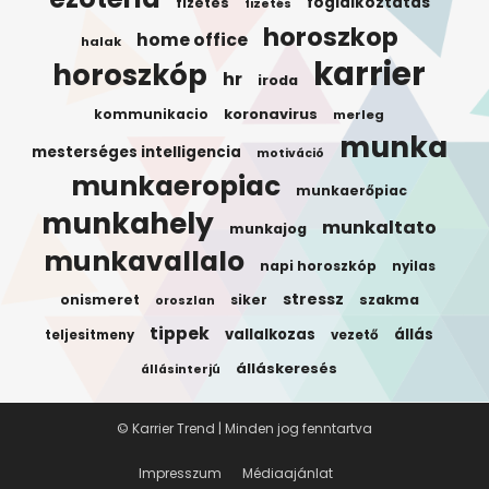
foglalkoztatas
fizetes
fizetés
horoszkop
home office
halak
karrier
horoszkóp
hr
iroda
koronavirus
kommunikacio
merleg
munka
mesterséges intelligencia
motiváció
munkaeropiac
munkaerőpiac
munkahely
munkaltato
munkajog
munkavallalo
napi horoszkóp
nyilas
stressz
onismeret
siker
szakma
oroszlan
tippek
vallalkozas
állás
teljesitmeny
vezető
álláskeresés
állásinterjú
© Karrier Trend | Minden jog fenntartva
Impresszum
Médiaajánlat