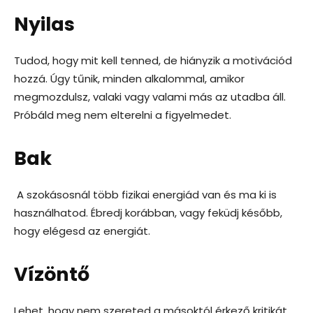
Nyilas
Tudod, hogy mit kell tenned, de hiányzik a motivációd
hozzá. Úgy tűnik, minden alkalommal, amikor
megmozdulsz, valaki vagy valami más az utadba áll.
Próbáld meg nem elterelni a figyelmedet.
Bak
A szokásosnál több fizikai energiád van és ma ki is
használhatod. Ébredj korábban, vagy feküdj később,
hogy elégesd az energiát.
Vízöntő
Lehet, hogy nem szereted a másoktól érkező kritikát,