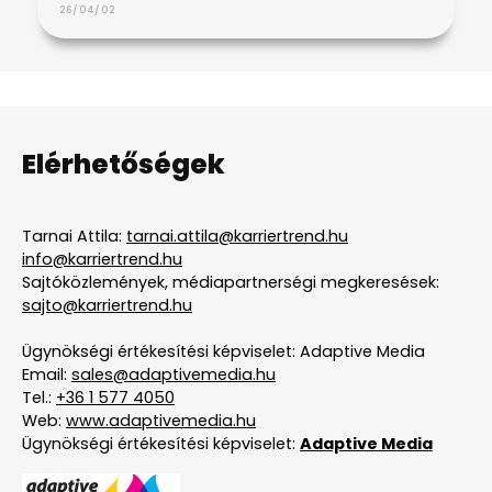
26/04/02
Elérhetőségek
Tarnai Attila:
tarnai.attila@karriertrend.hu
info@karriertrend.hu
Sajtóközlemények, médiapartnerségi megkeresések:
sajto@karriertrend.hu
Ügynökségi értékesítési képviselet: Adaptive Media
Email:
sales@adaptivemedia.hu
Tel.:
+36 1 577 4050
Web:
www.adaptivemedia.hu
Ügynökségi értékesítési képviselet:
Adaptive Media