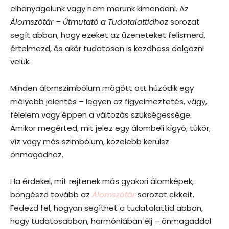
elhanyagolunk vagy nem merünk kimondani. Az
Álomszótár – Útmutató a Tudatalattidhoz
sorozat
segít abban, hogy ezeket az üzeneteket felismerd,
értelmezd, és akár tudatosan is kezdhess dolgozni
velük.
Minden álomszimbólum mögött ott húzódik egy
mélyebb jelentés – legyen az figyelmeztetés, vágy,
félelem vagy éppen a változás szükségessége.
Amikor megérted, mit jelez egy álombeli kígyó, tükör,
víz vagy más szimbólum, közelebb kerülsz
önmagadhoz.
Ha érdekel, mit rejtenek más gyakori álomképek,
böngészd tovább az
Álomszótár
sorozat cikkeit.
Fedezd fel, hogyan segíthet a tudatalattid abban,
hogy tudatosabban, harmóniában élj – önmagaddal