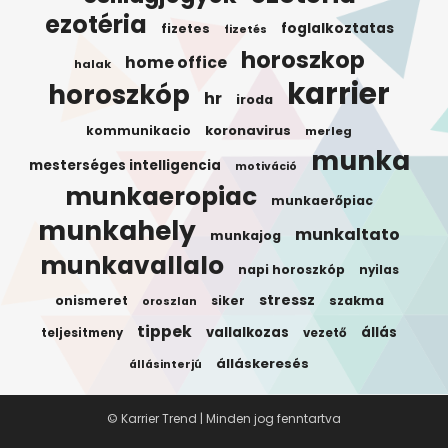
ezotéria
foglalkoztatas
fizetes
fizetés
horoszkop
home office
halak
karrier
horoszkóp
hr
iroda
koronavirus
kommunikacio
merleg
munka
mesterséges intelligencia
motiváció
munkaeropiac
munkaerőpiac
munkahely
munkaltato
munkajog
munkavallalo
napi horoszkóp
nyilas
stressz
onismeret
siker
szakma
oroszlan
tippek
vallalkozas
állás
teljesitmeny
vezető
álláskeresés
állásinterjú
© Karrier Trend | Minden jog fenntartva