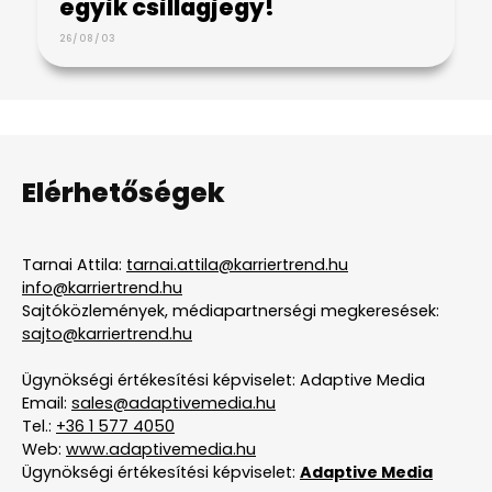
egyik csillagjegy!
26/08/03
Elérhetőségek
Tarnai Attila:
tarnai.attila@karriertrend.hu
info@karriertrend.hu
Sajtóközlemények, médiapartnerségi megkeresések:
sajto@karriertrend.hu
Ügynökségi értékesítési képviselet: Adaptive Media
Email:
sales@adaptivemedia.hu
Tel.:
+36 1 577 4050
Web:
www.adaptivemedia.hu
Ügynökségi értékesítési képviselet:
Adaptive Media