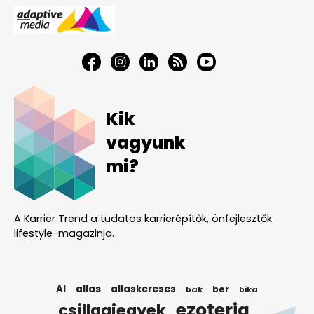
Kik
vagyunk
mi?
A Karrier Trend a tudatos karrierépítők, önfejlesztők
lifestyle-magazinja.
AI
allas
allaskereses
ber
bak
bika
ezoteria
csillagjegyek