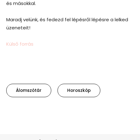
és másokkal.
Maradj velünk, és fedezd fel lépésről lépésre a lelked
üzeneteit!
Külső forrás
Álomszótár
Horoszkóp