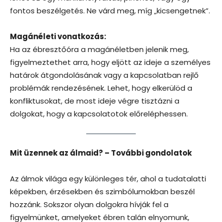
fontos beszélgetés. Ne várd meg, míg „kicsengetnek”.
Magánéleti vonatkozás:
Ha az ébresztőóra a magánéletben jelenik meg,
figyelmeztethet arra, hogy eljött az ideje a személyes
határok átgondolásának vagy a kapcsolatban rejlő
problémák rendezésének. Lehet, hogy elkerülöd a
konfliktusokat, de most ideje végre tisztázni a
dolgokat, hogy a kapcsolatotok előreléphessen.
Mit üzennek az álmaid? – További gondolatok
Az álmok világa egy különleges tér, ahol a tudatalatti
képekben, érzésekben és szimbólumokban beszél
hozzánk. Sokszor olyan dolgokra hívják fel a
figyelmünket, amelyeket ébren talán elnyomunk,