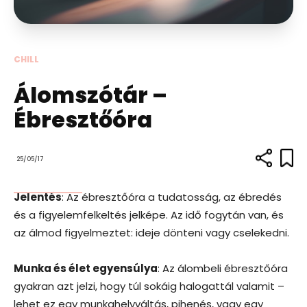
CHILL
Álomszótár –
Ébresztőóra
25/05/17
Jelentés
: Az ébresztőóra a tudatosság, az ébredés
és a figyelemfelkeltés jelképe. Az idő fogytán van, és
az álmod figyelmeztet: ideje dönteni vagy cselekedni.
Munka és élet egyensúlya
: Az álombeli ébresztőóra
gyakran azt jelzi, hogy túl sokáig halogattál valamit –
lehet ez egy munkahelyváltás, pihenés, vagy egy