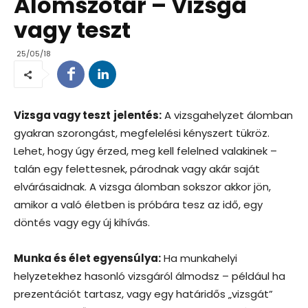
Álomszótár – Vizsga
vagy teszt
25/05/18
Vizsga vagy teszt
jelentés:
A vizsgahelyzet álomban
gyakran szorongást, megfelelési kényszert tükröz.
Lehet, hogy úgy érzed, meg kell felelned valakinek –
talán egy felettesnek, párodnak vagy akár saját
elvárásaidnak. A vizsga álomban sokszor akkor jön,
amikor a való életben is próbára tesz az idő, egy
döntés vagy egy új kihívás.
Munka és élet egyensúlya:
Ha munkahelyi
helyzetekhez hasonló vizsgáról álmodsz – például ha
prezentációt tartasz, vagy egy határidős „vizsgát”