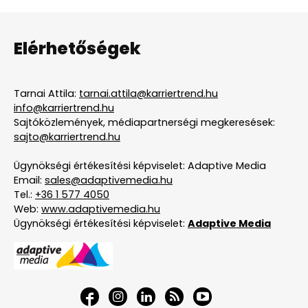
Elérhetőségek
Tarnai Attila:
tarnai.attila@karriertrend.hu
info@karriertrend.hu
Sajtóközlemények, médiapartnerségi megkeresések:
sajto@karriertrend.hu
Ügynökségi értékesítési képviselet: Adaptive Media
Email:
sales@adaptivemedia.hu
Tel.:
+36 1 577 4050
Web:
www.adaptivemedia.hu
Ügynökségi értékesítési képviselet:
Adaptive Media