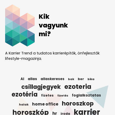
Kik
vagyunk
mi?
A Karrier Trend a tudatos karrierépítők, önfejlesztők
lifestyle-magazinja.
AI
allas
allaskereses
ber
bak
bika
ezoteria
csillagjegyek
ezotéria
foglalkoztatas
fizetes
fizetés
horoszkop
home office
halak
karrier
horoszkóp
hr
iroda