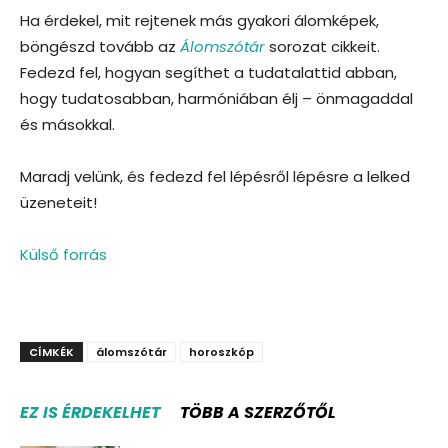
Ha érdekel, mit rejtenek más gyakori álomképek,
böngészd tovább az
Álomszótár
sorozat cikkeit.
Fedezd fel, hogyan segíthet a tudatalattid abban,
hogy tudatosabban, harmóniában élj – önmagaddal
és másokkal.
Maradj velünk, és fedezd fel lépésről lépésre a lelked
üzeneteit!
Külső forrás
CÍMKÉK
álomszótár
horoszkóp
EZ IS ÉRDEKELHET
TÖBB A SZERZŐTŐL