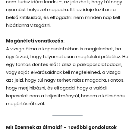
nem tudsz időre leadni –, az jelezheti, hogy túl nagy
nyomást helyezel magadra. Itt az ideje lazítani a
belső kritikusból, és elfogadni: nem minden nap kell
hibátlanra vizsgázni.
Magánéleti vonatkozás:
A vizsga álma a kapcsolatokban is megjelenhet, ha
úgy érzed, hogy folyamatosan megfelelni próbálsz. Ha
egy fontos döntés előtt állsz a párkapcsolatodban,
vagy saját elvárásaidnak kell megfelelned, a vizsga
azt jelzi, hogy túl nagy terhet raksz magadra. Fontos,
hogy merj hibázni, és elfogadd, hogy a valódi
kapcsolat nem a teljesítményről, hanem a kölcsönös
megértésről szól.
Mit üzennek az álmaid? – További gondolatok