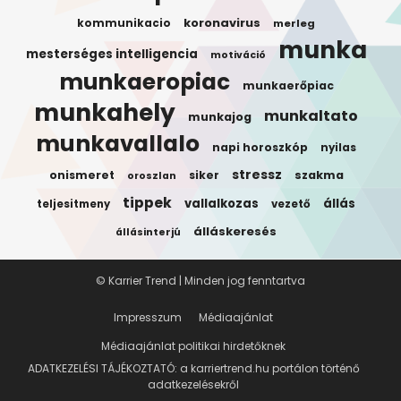
koronavirus
kommunikacio
merleg
munka
mesterséges intelligencia
motiváció
munkaeropiac
munkaerőpiac
munkahely
munkaltato
munkajog
munkavallalo
napi horoszkóp
nyilas
stressz
onismeret
siker
szakma
oroszlan
tippek
vallalkozas
állás
teljesitmeny
vezető
álláskeresés
állásinterjú
© Karrier Trend | Minden jog fenntartva
Impresszum
Médiaajánlat
Médiaajánlat politikai hirdetőknek
ADATKEZELÉSI TÁJÉKOZTATÓ: a karriertrend.hu portálon történő
adatkezelésekről