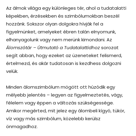
Az álmok világa egy különleges tér, ahol a tudatalatti
képekben, érzésekben és szimbólumokban beszél
hozzánk. Sokszor olyan dolgokra hívják fel a
figyelmünket, amelyeket ébren talán elnyomunk,
elhanyagolunk vagy nem merünk kimondani. Az
Álomszótár – Útmutató a Tudatalattidhoz
sorozat
segít abban, hogy ezeket az üzeneteket felismerd,
értelmezd, és akár tudatosan is kezdhess dolgozni
velük.
Minden álomszimbólum mögött ott húzódik egy
mélyebb jelentés – legyen az figyelmeztetés, vágy,
félelem vagy éppen a változás szükségessége.
Amikor megérted, mit jelez egy álombeli kígyó, tükör,
víz vagy más szimbólum, közelebb kerülsz
önmagadhoz.