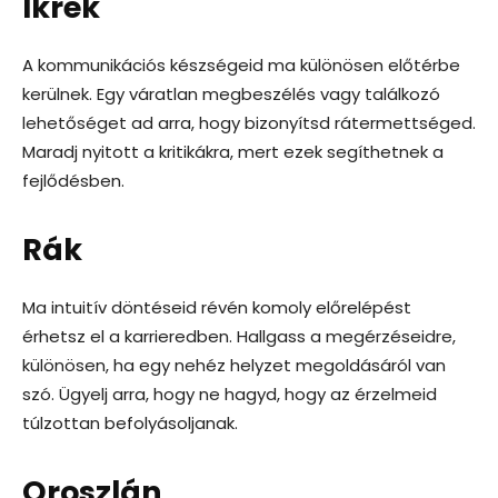
Ikrek
A kommunikációs készségeid ma különösen előtérbe
kerülnek. Egy váratlan megbeszélés vagy találkozó
lehetőséget ad arra, hogy bizonyítsd rátermettséged.
Maradj nyitott a kritikákra, mert ezek segíthetnek a
fejlődésben.
Rák
Ma intuitív döntéseid révén komoly előrelépést
érhetsz el a karrieredben. Hallgass a megérzéseidre,
különösen, ha egy nehéz helyzet megoldásáról van
szó. Ügyelj arra, hogy ne hagyd, hogy az érzelmeid
túlzottan befolyásoljanak.
Oroszlán