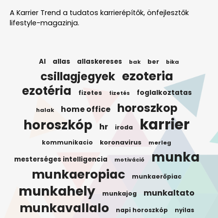
A Karrier Trend a tudatos karrierépítők, önfejlesztők
lifestyle-magazinja.
AI
allas
allaskereses
ber
bak
bika
ezoteria
csillagjegyek
ezotéria
foglalkoztatas
fizetes
fizetés
horoszkop
home office
halak
karrier
horoszkóp
hr
iroda
koronavirus
kommunikacio
merleg
munka
mesterséges intelligencia
motiváció
munkaeropiac
munkaerőpiac
munkahely
munkaltato
munkajog
munkavallalo
napi horoszkóp
nyilas