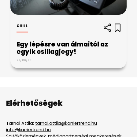
CHILL
Egy lépésre van álmaitól az
egyik csillagjegy!
26/06/26
Elérhetőségek
Tarnai Attila:
tarnai.attila@karriertrend.hu
info@karriertrend.hu
Sajtóközlemények, médiapartnerségi megkeresések: