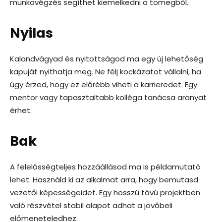
munkavégzés segíthet kiemelkedni a tömegből.
Nyilas
Kalandvágyad és nyitottságod ma egy új lehetőség
kapuját nyithatja meg. Ne félj kockázatot vállalni, ha
úgy érzed, hogy ez előrébb viheti a karrieredet. Egy
mentor vagy tapasztaltabb kolléga tanácsa aranyat
érhet.
Bak
A felelősségteljes hozzáállásod ma is példamutató
lehet. Használd ki az alkalmat arra, hogy bemutasd
vezetői képességeidet. Egy hosszú távú projektben
való részvétel stabil alapot adhat a jövőbeli
előmeneteledhez.