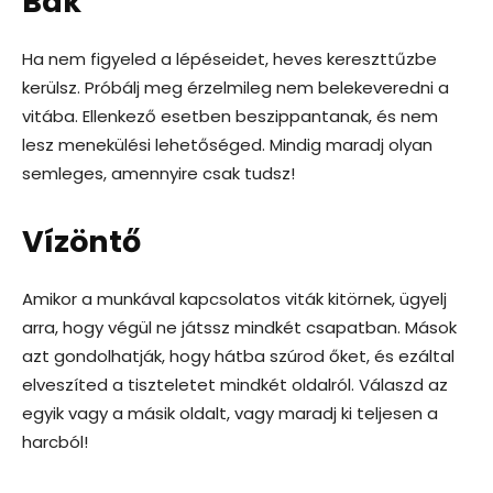
Bak
Ha nem figyeled a lépéseidet, heves kereszttűzbe
kerülsz. Próbálj meg érzelmileg nem belekeveredni a
vitába. Ellenkező esetben beszippantanak, és nem
lesz menekülési lehetőséged. Mindig maradj olyan
semleges, amennyire csak tudsz!
Vízöntő
Amikor a munkával kapcsolatos viták kitörnek, ügyelj
arra, hogy végül ne játssz mindkét csapatban. Mások
azt gondolhatják, hogy hátba szúrod őket, és ezáltal
elveszíted a tiszteletet mindkét oldalról. Válaszd az
egyik vagy a másik oldalt, vagy maradj ki teljesen a
harcból!