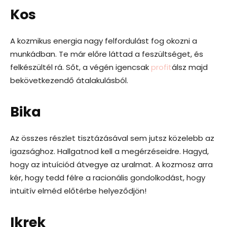
Kos
A kozmikus energia nagy felfordulást fog okozni a
munkádban. Te már előre láttad a feszültséget, és
felkészültél rá. Sőt, a végén igencsak
profit
álsz majd
bekövetkezendő átalakulásból.
Bika
Az összes részlet tisztázásával sem jutsz közelebb az
igazsághoz. Hallgatnod kell a megérzéseidre. Hagyd,
hogy az intuíciód átvegye az uralmat. A kozmosz arra
kér, hogy tedd félre a racionális gondolkodást, hogy
intuitív elméd előtérbe helyeződjön!
Ikrek