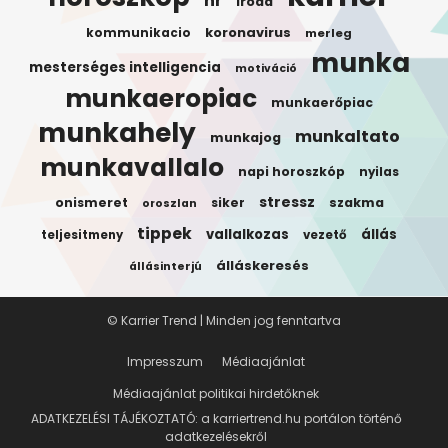
hr
iroda
koronavirus
kommunikacio
merleg
munka
mesterséges intelligencia
motiváció
munkaeropiac
munkaerőpiac
munkahely
munkaltato
munkajog
munkavallalo
napi horoszkóp
nyilas
stressz
onismeret
siker
szakma
oroszlan
tippek
vallalkozas
állás
teljesitmeny
vezető
álláskeresés
állásinterjú
© Karrier Trend | Minden jog fenntartva
Impresszum
Médiaajánlat
Médiaajánlat politikai hirdetőknek
ADATKEZELÉSI TÁJÉKOZTATÓ: a karriertrend.hu portálon történő
adatkezelésekről