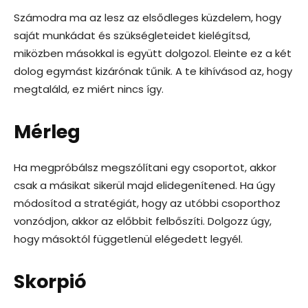
Számodra ma az lesz az elsődleges küzdelem, hogy
saját munkádat és szükségleteidet kielégítsd,
miközben másokkal is együtt dolgozol. Eleinte ez a két
dolog egymást kizárónak tűnik. A te kihívásod az, hogy
megtaláld, ez miért nincs így.
Mérleg
Ha megpróbálsz megszólítani egy csoportot, akkor
csak a másikat sikerül majd elidegenítened. Ha úgy
módosítod a stratégiát, hogy az utóbbi csoporthoz
vonzódjon, akkor az előbbit felbőszíti. Dolgozz úgy,
hogy másoktól függetlenül elégedett legyél.
Skorpió