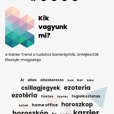
Kik
vagyunk
mi?
A Karrier Trend a tudatos karrierépítők, önfejlesztők
lifestyle-magazinja.
AI
allas
allaskereses
ber
bak
bika
ezoteria
csillagjegyek
ezotéria
foglalkoztatas
fizetes
fizetés
horoszkop
home office
halak
karrier
horoszkóp