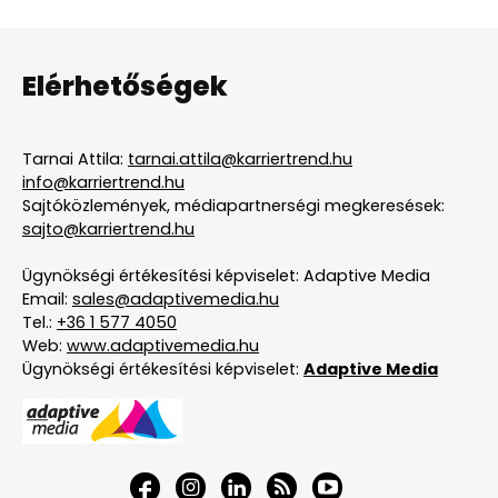
Elérhetőségek
Tarnai Attila:
tarnai.attila@karriertrend.hu
info@karriertrend.hu
Sajtóközlemények, médiapartnerségi megkeresések:
sajto@karriertrend.hu
Ügynökségi értékesítési képviselet: Adaptive Media
Email:
sales@adaptivemedia.hu
Tel.:
+36 1 577 4050
Web:
www.adaptivemedia.hu
Ügynökségi értékesítési képviselet:
Adaptive Media