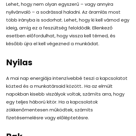
Lehet, hogy nem olyan egyszerű – vagy annyira
nyilvánvaló – a sodrással haladni. Az áramlás most
több irányba is sodorhat. Lehet, hogy ki kell várnod egy
ideig, amíg ez a feszültség feloldódik. Ellenkező
esetben előfordulhat, hogy vissza kell térned, és
később újra el kell végezned a munkádat.
Nyilas
A mai nap energiája intenzívebbé teszi a kapcsolatot
közted és a munkatársaid között.. Ha az elmúlt
napokban kisebb viszályok voltak, számíts arra, hogy
egy teljes háború kitör. Ha a kapcsolatok
zökkenőmentesen működtek, számíts
fizetésemelésre vagy előléptetésre.