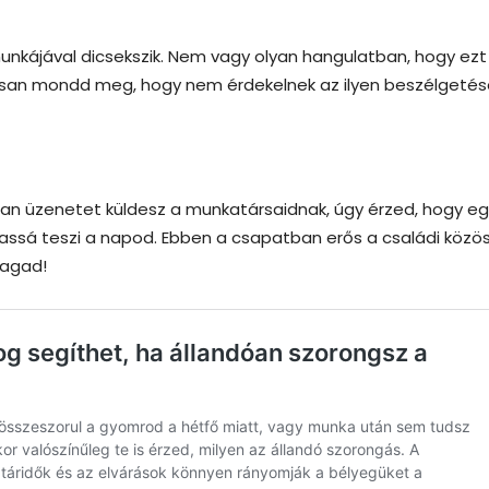
unkájával dicsekszik. Nem vagy olyan hangulatban, hogy ezt
riasan mondd meg, hogy nem érdekelnek az ilyen beszélgetés
an üzenetet küldesz a munkatársaidnak, úgy érzed, hogy e
massá teszi a napod. Ebben a csapatban erős a családi közö
magad!