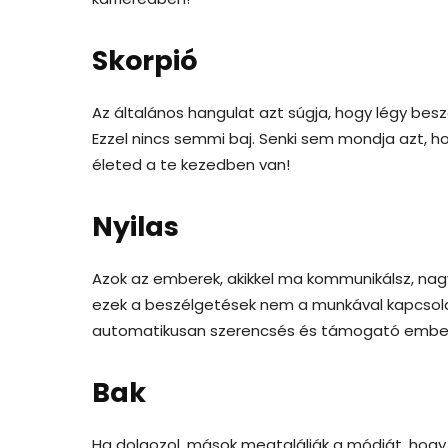
Skorpió
Az általános hangulat azt súgja, hogy légy bes
Ezzel nincs semmi baj. Senki sem mondja azt, ho
életed a te kezedben van!
Nyilas
Azok az emberek, akikkel ma kommunikálsz, nag
ezek a beszélgetések nem a munkával kapcsola
automatikusan szerencsés és támogató ember
Bak
Ha dolgozol, mások megtalálják a módját, hogy 