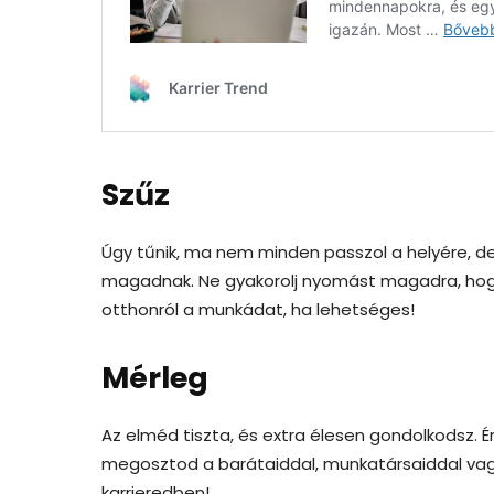
Szűz
Úgy tűnik, ma nem minden passzol a helyére, de 
magadnak. Ne gyakorolj nyomást magadra, hogy b
otthonról a munkádat, ha lehetséges!
Mérleg
Az elméd tiszta, és extra élesen gondolkodsz. É
megosztod a barátaiddal, munkatársaiddal vag
karrieredben!