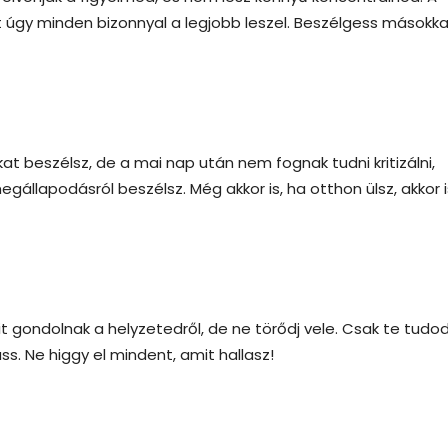
 úgy minden bizonnyal a legjobb leszel. Beszélgess másokka
t beszélsz, de a mai nap után nem fognak tudni kritizálni,
állapodásról beszélsz. Még akkor is, ha otthon ülsz, akkor i
 gondolnak a helyzetedről, de ne törődj vele. Csak te tudod
s. Ne higgy el mindent, amit hallasz!