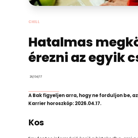
CHILL
Hatalmas megkö
érezni az egyik c
26/04/17
A Bak figyeljen arra, hogy ne forduljon be,
Karrier horoszkóp: 2026.04.17.
Kos