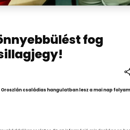
nnyebbülést fog
sillagjegy!
 az Oroszlán családias hangulatban lesz a mai nap folya