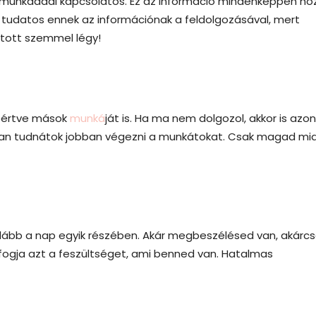
 a munkáddal kapcsolatos. Ez az információ mindenképpen h
égy tudatos ennek az információnak a feldolgozásával, mert
itott szemmel légy!
leértve mások
munká
ját is. Ha ma nem dolgozol, akkor is azon
yan tudnátok jobban végezni a munkátokat. Csak magad mi
alább a nap egyik részében. Akár megbeszélésed van, akárcs
i fogja azt a feszültséget, ami benned van. Hatalmas