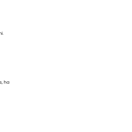
i.
s, ha