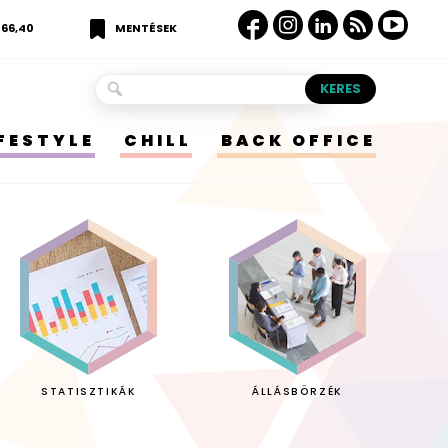
366,40
MENTÉSEK
IFESTYLE
CHILL
BACK OFFICE
STATISZTIKÁK
ÁLLÁSBÖRZÉK