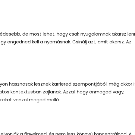
zédesebb, de most lehet, hogy csak nyugalomnak akarsz lenn
gy engedned kell a nyomásnak. Csinálj azt, amit akarsz. Az
yon hasznosak lesznek karriered szempontjából, még akkor i
tos kontextusban zajlanak. Azzal, hogy önmagad vagy,
eket vonzol magad mellé.
elvonják a figyelmed, és nem lesz könnyű koncentrálnod. A