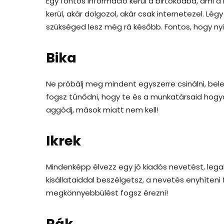
Egy fontos információ kerül a birtokodba, ami
kerül, akár dolgozol, akár csak internetezel. L
szükséged lesz még rá később. Fontos, hogy ny
Bika
Ne próbálj meg mindent egyszerre csinálni, be
fogsz tűnődni, hogy te és a munkatársaid hog
aggódj, mások miatt nem kell!
Ikrek
Mindenképp élvezz egy jó kiadós nevetést, leg
kisállataiddal beszélgetsz, a nevetés enyhíten
megkönnyebbülést fogsz érezni!
Rák