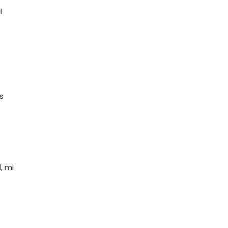
l
s
, mi