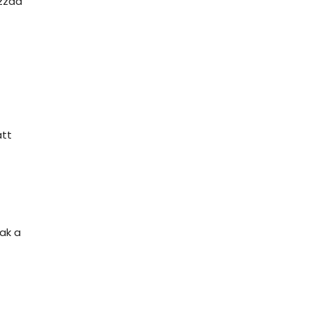
ozzád
att
ak a