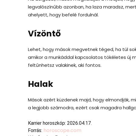
legvalószínűbb azonban, ha laza maradsz, mert
ahelyett, hogy befelé fordulnál.
Vízöntő
Lehet, hogy mások megvetnek téged, ha túl soka
amikor a munkáddal kapcsolatos tökéletes új meg
feltűnhetsz valakinek, aki fontos.
Halak
Mások azért küzdenek majd, hogy elmondják, mit
a legjobb számodra, ezért csak magadra hallgas
Karrier horoszkóp: 2026.04.17.
horoscope.com
Forrás: