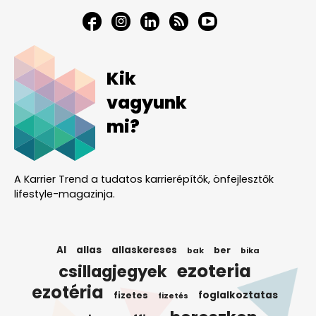
Kik
vagyunk
mi?
A Karrier Trend a tudatos karrierépítők, önfejlesztők
lifestyle-magazinja.
AI
allas
allaskereses
ber
bak
bika
ezoteria
csillagjegyek
ezotéria
foglalkoztatas
fizetes
fizetés