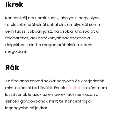
Ikrek
Koncentrálj arra, amit tudsz, ahelyett, hogy olyan
területekre próbálnál behatolni, amelyekről semmit
sem tudsz. Jobban jársz, ha azokra ruházod át a
feladatokat, akik hatékonyabbak ezekben a
dolgokban, mintha magad próbálnál mindent
megoldani.
Rák
Az általános terved sokkal nagyobb és kiterjedtebb,
mint a körülötted lévőké. Ennek
eredmény
eként nem
lassítsanak le azok az emberek, akik nem azon a
szinten gondolkodnak, mint te. Koncentrálj a
legnagyobb céljaidra!