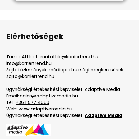
Elérhetőségek
Tarnai Attila:
tarnai.attila@karriertrend.hu
info@karriertrend.hu
Sajtóközlemények, médiapartnerségi megkeresések:
sajto@karriertrend.hu
Ügynökségi értékesítési képviselet: Adaptive Media
Email:
sales@adaptivemedia.hu
Tel.:
+36 1 577 4050
Web:
www.adaptivemedia.hu
Ügynökségi értékesítési képviselet:
Adaptive Media