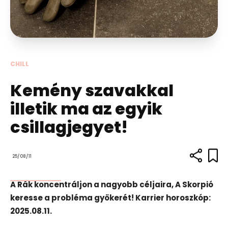
CHILL
Kemény szavakkal
illetik ma az egyik
csillagjegyet!
25/08/11
A Rák koncentráljon a nagyobb céljaira, A Skorpió
keresse a probléma gyökerét! Karrier horoszkóp:
2025.08.11.