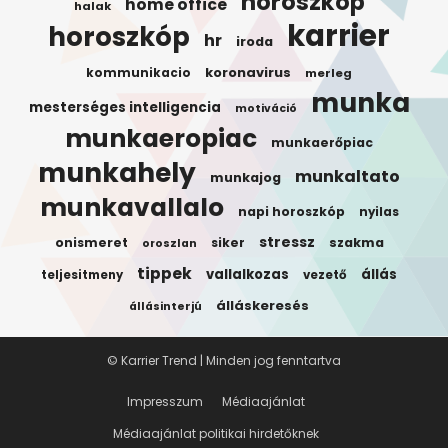
horoszkop
home office
halak
karrier
horoszkóp
hr
iroda
koronavirus
kommunikacio
merleg
munka
mesterséges intelligencia
motiváció
munkaeropiac
munkaerőpiac
munkahely
munkaltato
munkajog
munkavallalo
napi horoszkóp
nyilas
stressz
onismeret
siker
szakma
oroszlan
tippek
vallalkozas
állás
teljesitmeny
vezető
álláskeresés
állásinterjú
© Karrier Trend | Minden jog fenntartva
Impresszum
Médiaajánlat
Médiaajánlat politikai hirdetőknek