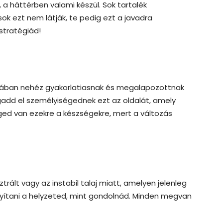
, a háttérben valami készül. Sok tartalék
k ezt nem látják, te pedig ezt a javadra
 stratégiád!
alában nehéz gyakorlatiasnak és megalapozottnak
add el személyiségednek ezt az oldalát, amely
ged van ezekre a készségekre, mert a változás
rált vagy az instabil talaj miatt, amelyen jelenleg
nyítani a helyzeted, mint gondolnád. Minden megvan