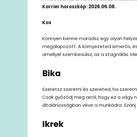
Karrier horoszkóp: 2026.05.08.
Kos
Könnyen benne maradsz egy olyan helyzet
megalapozott. A környezeted ismerős, é
amellyel szembesülsz, az a stagnálás. Id
Bika
Szeretsz szeretni és szereted, ha szeret
Csak győződj meg arról, hogy ez a vágy n
általánosságban véve a munkádra. Szánj 
Ikrek