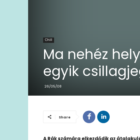
Chill
Ma nehéz hely
egyik csillagje
26/05/08
Share
A Rák számára elkezdődik az átalakulá