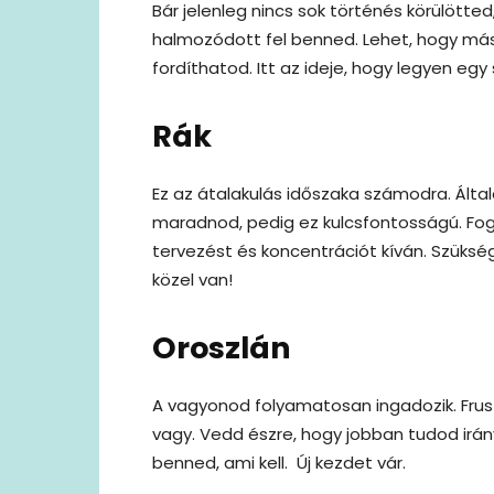
Bár jelenleg nincs sok történés körülötted
halmozódott fel benned. Lehet, hogy máso
fordíthatod. Itt az ideje, hogy legyen egy
Rák
Ez az átalakulás időszaka számodra. Ált
maradnod, pedig ez kulcsfontosságú. Fog
tervezést és koncentrációt kíván. Szüksé
közel van!
Oroszlán
A vagyonod folyamatosan ingadozik. Fruszt
vagy. Vedd észre, hogy jobban tudod irá
benned, ami kell. Új kezdet vár.