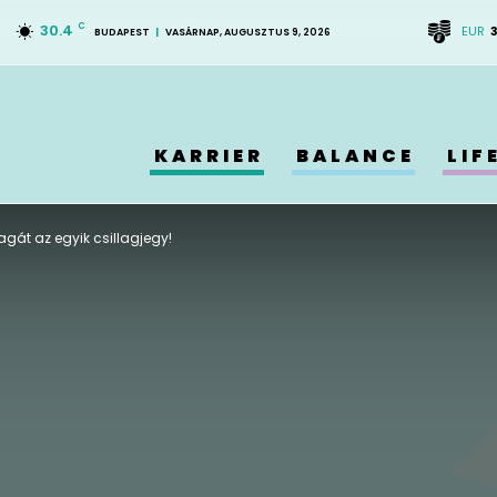
30.4
C
EUR
BUDAPEST
VASÁRNAP, AUGUSZTUS 9, 2026
KARRIER
BALANCE
LIF
gát az egyik csillagjegy!