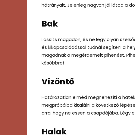
hátrányait. Jelenleg nagyon jól látod a do
Bak
Lassíts magadon, és ne légy olyan széls
és kikapcsolódással tudnál segíteni a he
magadnak a megérdemelt pihenést. Pihen
későbbre!
Vízöntő
Határozatlan elméd megnehezíti a haték
megpróbálod kitalálni a következő lépése
arra, hogy ne essen a csapdájába. Légy e
Halak