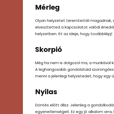
Mérleg
Olyan helyzetet teremtettél magadnak, 
elvesztetted a kapcsolatot valódi énedd
helyzetben. Itt az ideje, hogy továbblépj!
Skorpió
Még ha nem is dolgozol ma, a munkával k
A leghangosabb gondolataid szorongással
menni a jelenlegi helyzetedet, hogy egy ú
Nyilas
Döntés előtt állsz. Jelenleg a gondolkodás
egyenetlenségeit. Ez egy jó alkalom arra