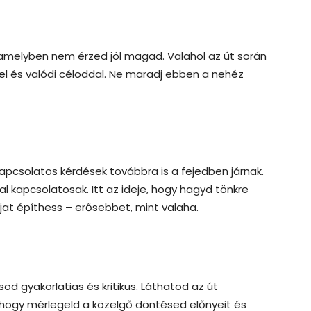
amelyben nem érzed jól magad. Valahol az út során
el és valódi céloddal. Ne maradj ebben a nehéz
apcsolatos kérdések továbbra is a fejedben járnak.
 kapcsolatosak. Itt az ideje, hogy hagyd tönkre
jat építhess – erősebbet, mint valaha.
od gyakorlatias és kritikus. Láthatod az út
, hogy mérlegeld a közelgő döntésed előnyeit és