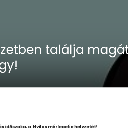
zetben találja magát
gy!
s időszaka, a Nyilas mérlegelje helyzetét!