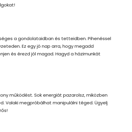
lgokat!
őséges a gondolataidban és tetteidben. Pihenéssel
lyzeteden. Ez egy jó nap arra, hogy megadd
jen és érezd jól magad. Hagyd a házimunkát
ony működést. Sok energiát pazarolsz, miközben
d. Valaki megpróbálhat manipulálni téged. Ügyelj
rős!