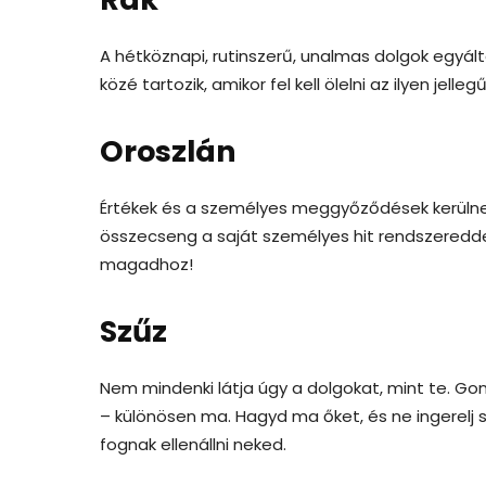
A hétköznapi, rutinszerű, unalmas dolgok egy
közé tartozik, amikor fel kell ölelni az ilyen jelle
Oroszlán
Értékek és a személyes meggyőződések kerülne
összecseng a saját személyes hit rendszeredde
magadhoz!
Szűz
Nem mindenki látja úgy a dolgokat, mint te. G
– különösen ma. Hagyd ma őket, és ne ingerelj s
fognak ellenállni neked.