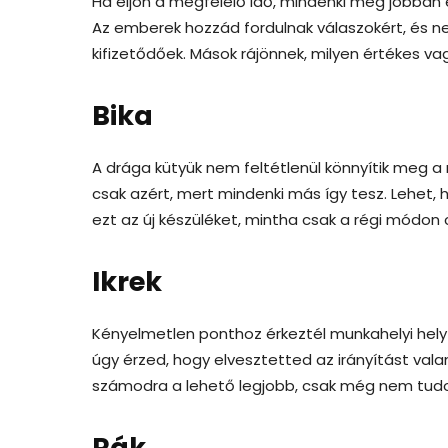
Ha eljön a megfelelő idő, mindenki még jobban
Az emberek hozzád fordulnak válaszokért, és n
kifizetődőek. Mások rájönnek, milyen értékes va
Bika
A drága kütyük nem feltétlenül könnyítik meg 
csak azért, mert mindenki más így tesz. Lehet, 
ezt az új készüléket, mintha csak a régi módon 
Ikrek
Kényelmetlen ponthoz érkeztél munkahelyi helyz
úgy érzed, hogy elvesztetted az irányítást vala
számodra a lehető legjobb, csak még nem tud
Rák