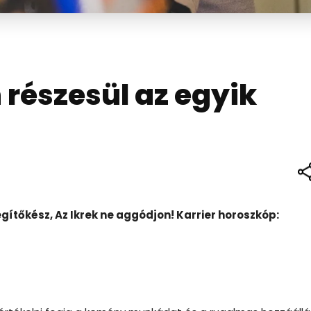
részesül az egyik
gítőkész, Az Ikrek ne aggódjon! Karrier horoszkóp: