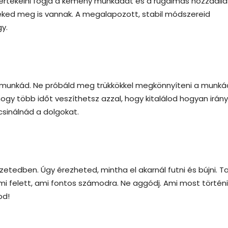
 értékelni fogja a kemény munkádat és a rugalmas hozzáállá
eked meg is vannak. A megalapozott, stabil módszereid
gy.
a munkád. Ne próbáld meg trükkökkel megkönnyíteni a munká
hogy több időt veszíthetsz azzal, hogy kitalálod hogyan irány
csinálnád a dolgokat.
etedben. Úgy érezheted, mintha el akarnál futni és bújni. T
mi felett, ami fontos számodra. Ne aggódj. Ami most történi
od!