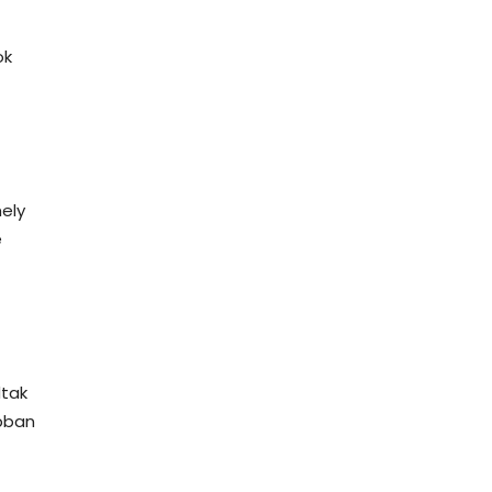
ok
ely
e
dtak
obban