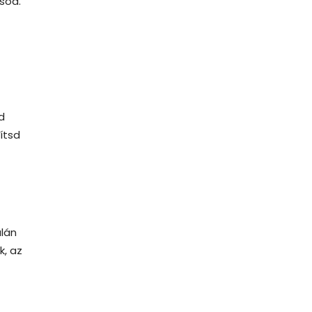
sod.
d
ítsd
alán
k, az