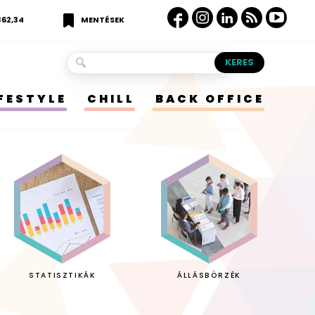
362,34
MENTÉSEK
IFESTYLE
CHILL
BACK OFFICE
STATISZTIKÁK
ÁLLÁSBÖRZÉK