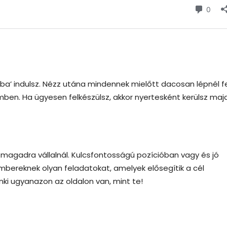
ba’ indulsz. Nézz utána mindennek mielőtt dacosan lépnél f
n. Ha ügyesen felkészülsz, akkor nyertesként kerülsz majd 
magadra vállalnál. Kulcsfontosságú pozícióban vagy és jó
embereknek olyan feladatokat, amelyek elősegítik a cél
ki ugyanazon az oldalon van, mint te!