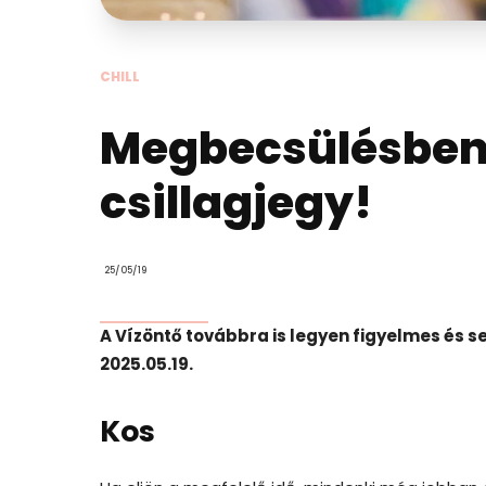
CHILL
Megbecsülésben 
csillagjegy!
25/05/19
A Vízöntő továbbra is legyen figyelmes és se
2025.05.19.
Kos