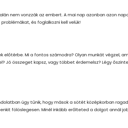
általán nem vonzzák az embert. A mai nap azonban azon nap
gű problémákat, és foglalkozni kell velük!
k előtérbe. Mi a fontos számodra? Olyan munkát végzel, am
l? Jó összeget kapsz, vagy többet érdemelsz? Légy őszint
ondolatban úgy tűnik, hogy mások a sötét középkorban raga
enkit fölöslegesen. Minél inkább erőlteted a dolgot annál j