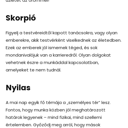
üzletet az örömmel!
Skorpió
Figyelj a testvéreidtől kapott tanácsokra, vagy olyan
emberekre, akik testvérként viselkednek az életedben.
Ezek az emberek jól ismernek téged, és sok
mondanivalójuk van a karrieredről. Olyan dolgokat
vehetnek észre a munkáddal kapcsolatban,
amelyeket te nem tudnál.
Nyilas
A mai nap egyik fő témája a „személyes tér” lesz.
Fontos, hogy munka közben jól meghatározott
határok legyenek – mind fizikai, mind szellemi
értelemben. Győződj meg arról, hogy mások