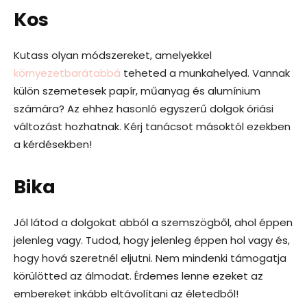
Kos
Kutass olyan módszereket, amelyekkel
környezetbarátabbá
teheted a munkahelyed. Vannak
külön szemetesek papír, műanyag és alumínium
számára? Az ehhez hasonló egyszerű dolgok óriási
változást hozhatnak. Kérj tanácsot másoktól ezekben
a kérdésekben!
Bika
Jól látod a dolgokat abból a szemszögből, ahol éppen
jelenleg vagy. Tudod, hogy jelenleg éppen hol vagy és,
hogy hová szeretnél eljutni. Nem mindenki támogatja
körülötted az álmodat. Érdemes lenne ezeket az
embereket inkább eltávolítani az életedből!