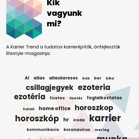
Kik
vagyunk
mi?
A Karrier Trend a tudatos karrierépítők, önfejlesztők
lifestyle-magazinja.
AI
allas
allaskereses
ber
bak
bika
ezoteria
csillagjegyek
ezotéria
foglalkoztatas
fizetes
fizetés
horoszkop
home office
halak
karrier
horoszkóp
hr
iroda
koronavirus
kommunikacio
merleg
munka