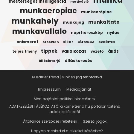
mesterséges intelligencia
motiváció
munkaeropiac
munkaerőpiac
munkahely
munkaltato
munkajog
munkavallalo
napi horoszkóp
nyilas
stressz
onismeret
siker
szakma
oroszlan
tippek
vallalkozas
állás
teljesitmeny
vezető
álláskeresés
állásinterjú
© Karrier Trend | Minden jog fenntartva
Impresszum
Médiaajánlat
Médiaajánlat politikai hirdetőknek
ADATKEZELÉSI TÁJÉKOZTATÓ: a karriertrend.hu portálon történő
adatkezelésekről
Általános szerződési feltételek
Szerzői jogok
Hogyan mentsd el a cikkeket későbbre?