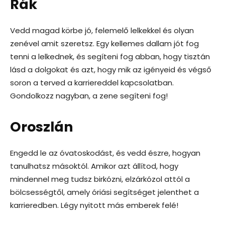
Rák
Vedd magad körbe jó, felemelő lelkekkel és olyan
zenével amit szeretsz. Egy kellemes dallam jót fog
tenni a lelkednek, és segíteni fog abban, hogy tisztán
lásd a dolgokat és azt, hogy mik az igényeid és végső
soron a terved a karriereddel kapcsolatban.
Gondolkozz nagyban, a zene segíteni fog!
Oroszlán
Engedd le az óvatoskodást, és vedd észre, hogyan
tanulhatsz másoktól. Amikor azt állítod, hogy
mindennel meg tudsz birkózni, elzárkózol attól a
bölcsességtől, amely óriási segítséget jelenthet a
karrieredben. Légy nyitott más emberek felé!