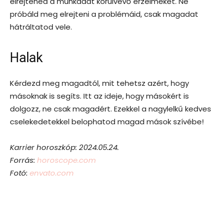
elrejtened a munkádat körülvevő érzelmeket. Ne
próbáld meg elrejteni a problémáid, csak magadat
hátráltatod vele.
Halak
Kérdezd meg magadtól, mit tehetsz azért, hogy
másoknak is segíts. Itt az ideje, hogy másokért is
dolgozz, ne csak magadért. Ezekkel a nagylelkű kedves
cselekedetekkel belophatod magad mások szívébe!
Karrier horoszkóp: 2024.05.24.
Forrás:
horoscope.com
Fotó:
envato.com