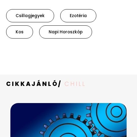
Csillagjegyek
Ezotéria
Kos
Napi Horoszkóp
CIKKAJÁNLÓ/
CHILL