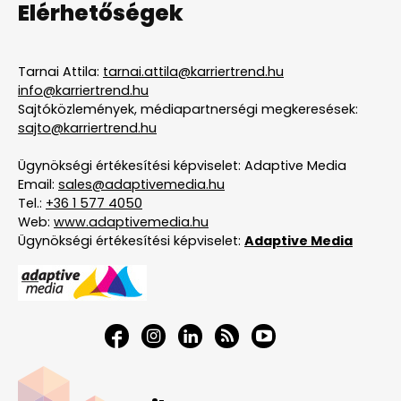
Elérhetőségek
Tarnai Attila:
tarnai.attila@karriertrend.hu
info@karriertrend.hu
Sajtóközlemények, médiapartnerségi megkeresések:
sajto@karriertrend.hu
Ügynökségi értékesítési képviselet: Adaptive Media
Email:
sales@adaptivemedia.hu
Tel.:
+36 1 577 4050
Web:
www.adaptivemedia.hu
Ügynökségi értékesítési képviselet:
Adaptive Media