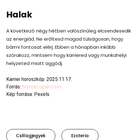
Halak
A következő négy hétben valószínűleg elcsendesedik
az energiád. Ne erőltesd magad túlságosan, hogy
bármi fontosat elérj. Ebben a hónapban inkább
szórakozz, mintsem hogy karriered vagy munkahelyi
helyzeted miatt aggódj.
Karrier horoszkóp: 2025.11.17.
horoscope.com
Forrás:
Kép forrása: Pexels
Csillagjegyek
Ezoteria