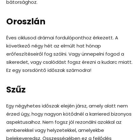
bátorsághoz.
Oroszlán
Éves ciklusod drámai fordulóponthoz érkezett. A
következő négy hét az elmúlt hat hónap
erőfeszítéseiről fog szólni. Vagy ünnepelni fogod a
sikeredet, vagy csalódást fogsz érezni a kudarc miatt.
Ez egy sorsdöntő időszak számodra!
Szűz
Egy négyhetes időszak elején jársz, amely alatt nem
érzed úgy, hogy nagyon kötődnél a karriered bizonyos
aspektusaihoz. Nem fogsz jól rezonálni azokkal az
emberekkel vagy helyzetekkel, amelyekbe
belekeveredsz. Összességében ez a fejlődés