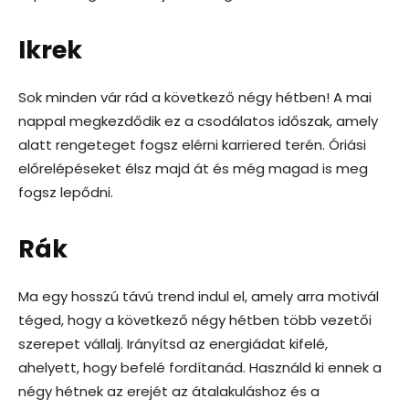
Ikrek
Sok minden vár rád a következő négy hétben! A mai
nappal megkezdődik ez a csodálatos időszak, amely
alatt rengeteget fogsz elérni karriered terén. Óriási
előrelépéseket élsz majd át és még magad is meg
fogsz lepődni.
Rák
Ma egy hosszú távú trend indul el, amely arra motivál
téged, hogy a következő négy hétben több vezetői
szerepet vállalj. Irányítsd az energiádat kifelé,
ahelyett, hogy befelé fordítanád. Használd ki ennek a
négy hétnek az erejét az átalakuláshoz és a