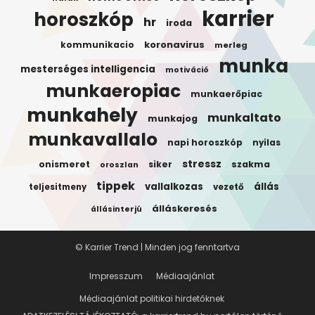
karrier
horoszkóp
hr
iroda
koronavirus
kommunikacio
merleg
munka
mesterséges intelligencia
motiváció
munkaeropiac
munkaerőpiac
munkahely
munkaltato
munkajog
munkavallalo
napi horoszkóp
nyilas
stressz
onismeret
siker
szakma
oroszlan
tippek
vallalkozas
állás
teljesitmeny
vezető
álláskeresés
állásinterjú
© Karrier Trend | Minden jog fenntartva
Impresszum
Médiaajánlat
Médiaajánlat politikai hirdetőknek