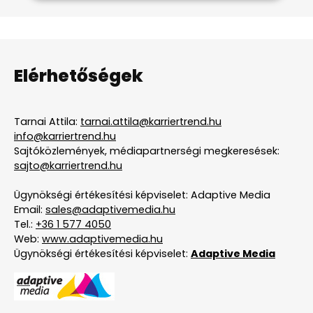
Elérhetőségek
Tarnai Attila:
tarnai.attila@karriertrend.hu
info@karriertrend.hu
Sajtóközlemények, médiapartnerségi megkeresések:
sajto@karriertrend.hu
Ügynökségi értékesítési képviselet: Adaptive Media
Email:
sales@adaptivemedia.hu
Tel.:
+36 1 577 4050
Web:
www.adaptivemedia.hu
Ügynökségi értékesítési képviselet:
Adaptive Media