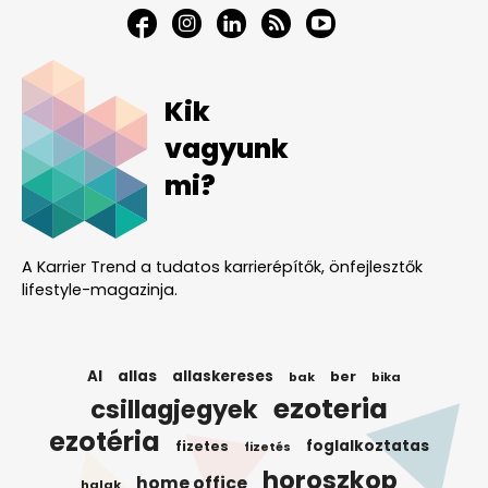
Kik
vagyunk
mi?
A Karrier Trend a tudatos karrierépítők, önfejlesztők
lifestyle-magazinja.
AI
allas
allaskereses
ber
bak
bika
ezoteria
csillagjegyek
ezotéria
foglalkoztatas
fizetes
fizetés
horoszkop
home office
halak