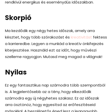
rendkívül energikus és eseménydús időszakban.
Skorpió
Ma kezdődik egy négy hetes időszak, amely arra
késztet, hogy több szórakozást és
kreativitást
fektess
a karrieredbe. Legyen a munkád a kreatív önkifejezés
kiterjesztése. Használd ezt az időt, hogy művészi
szelleme ragyogjon. Mutasd meg magad a világnak!
Nyilas
Ez egy fantasztikus nap számodra több szempontból
is. A legjelentősebb az a tény, hogy elkezdődik
számodra egy új négyhetes szakasz. Ez az időszak
arra ösztönöz, hogy egyesítsd az erőfeszítéseid
másokkal. A beszélgetős éned lesz a legnagyobb