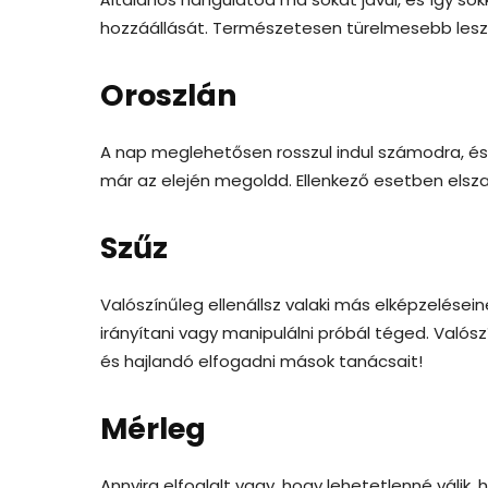
hozzáállását. Természetesen türelmesebb leszel
Oroszlán
A nap meglehetősen rosszul indul számodra, és
már az elején megoldd. Ellenkező esetben elsza
S
zűz
Valószínűleg ellenállsz valaki más elképzelései
irányítani vagy manipulálni próbál téged. Valós
és hajlandó elfogadni mások tanácsait!
Mérleg
Annyira elfoglalt vagy, hogy lehetetlenné válik, 