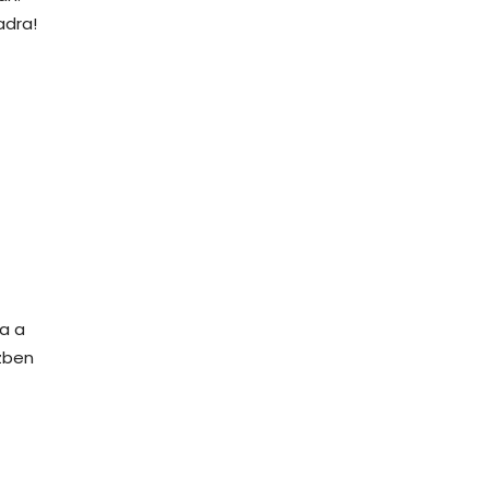
adra!
Ha a
zben