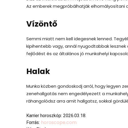
Az emberek megpróbálhatják elhomályosítani a 
Vízöntő
Semmi miatt nem kell idegesnek lenned. Tegyé
kipihentebb vagy, annál nyugodtabbak lesznek a
fejlődést és az általános jó munkahelyi kapcsol
Halak
Munka közben gondoskodj arról, hogy legyen zen
zenehallgatás nem engedélyezett a munkahely
ráhangolódsz arra amit hallgatsz, sokkal gördü
Karrier horoszkóp: 2026.03.18.
horoscope.com
Forrás: