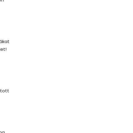
mákat
et!
itott
 ha