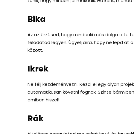
tűnik, hogy minden jól működik. Ha kérik, mon
Bika
Az az érzésed, hogy mindenki más dolga a te f
feladatod legyen. Ügyelj arra, hogy ne lépd át
között.
Ikrek
Ne félj kezdeményezni. Kezdj el egy olyan proj
automatikusan követni fognak. Szinte bármiben
amiben hiszel!
Rák
Általános hangulatod ma sokat javul, és így so