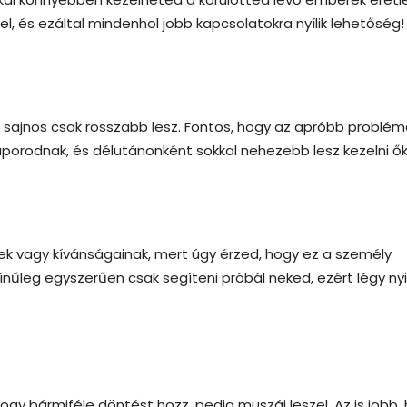
, és ezáltal mindenhol jobb kapcsolatokra nyílik lehetőség!
 sajnos csak rosszabb lesz. Fontos, hogy az apróbb problé
porodnak, és délutánonként sokkal nehezebb lesz kezelni ők
nek vagy kívánságainak, mert úgy érzed, hogy ez a személy
zínűleg egyszerűen csak segíteni próbál neked, ezért légy ny
hogy bármiféle döntést hozz, pedig muszáj leszel. Az is jobb,