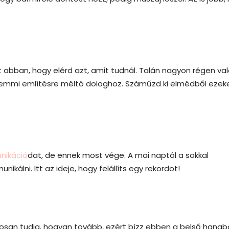
 abban, hogy elérd azt, amit tudnál. Talán nagyon régen val
semmi említésre méltó dologhoz. Száműzd ki elmédből ezek
nikáció
dat, de ennek most vége. A mai naptól a sokkal
álni. Itt az ideje, hogy felállíts egy rekordot!
tosan tudja, hogyan tovább, ezért bízz ebben a belső hangb