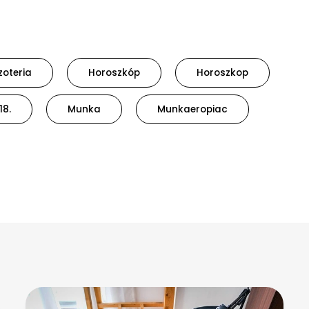
zoteria
Horoszkóp
Horoszkop
18.
Munka
Munkaeropiac