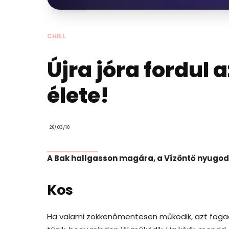
CHILL
Újra jóra fordul 
élete!
26/03/18
A Bak hallgasson magára, a Vízöntő nyugodt é
Kos
Ha valami zökkenőmentesen működik, azt foga