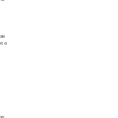
aki
et a
an.