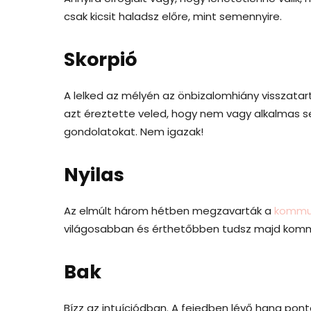
csak kicsit haladsz előre, mint semennyire.
Skorpió
A lelked az mélyén az önbizalomhiány visszatart
azt éreztette veled, hogy nem vagy alkalmas 
gondolatokat. Nem igazak!
Nyilas
Az elmúlt három hétben megzavarták a
kommu
világosabban és érthetőbben tudsz majd kommunik
Bak
Bízz az intuíciódban. A fejedben lévő hang pon