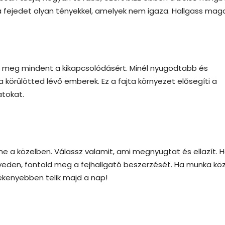
fejedet olyan tényekkel, amelyek nem igaza. Hallgass mag
l meg mindent a kikapcsolódásért. Minél nyugodtabb és
 körülötted lévő emberek. Ez a fajta környezet elősegíti a
atokat.
e a közelben. Válassz valamit, ami megnyugtat és ellazít. 
eden, fontold meg a fejhallgató beszerzését. Ha munka kö
lékenyebben telik majd a nap!