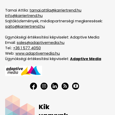
Tarnai Attila:
tarnai.attila@karriertrend.hu
info@karriertrend.hu
Sajtóközlemények, médiapartnerségi megkeresések:
sajto@karriertrend.hu
Ügynökségi értékesítési képviselet: Adaptive Media
Email:
sales@adaptivemedia.hu
Tel.:
+36 1 577 4050
Web:
www.adaptivemedia.hu
Ügynökségi értékesítési képviselet:
Adaptive Media
Kik