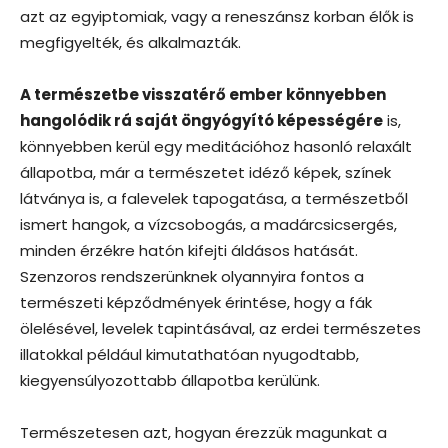
azt az egyiptomiak, vagy a reneszánsz korban élők is
megfigyelték, és alkalmazták.
A természetbe visszatérő ember könnyebben
hangolódik rá saját öngyógyító képességére
is,
könnyebben kerül egy meditációhoz hasonló relaxált
állapotba, már a természetet idéző képek, színek
látványa is, a falevelek tapogatása, a természetből
ismert hangok, a vízcsobogás, a madárcsicsergés,
minden érzékre hatón kifejti áldásos hatását.
Szenzoros rendszerünknek olyannyira fontos a
természeti képződmények érintése, hogy a fák
ölelésével, levelek tapintásával, az erdei természetes
illatokkal például kimutathatóan nyugodtabb,
kiegyensúlyozottabb állapotba kerülünk.
Természetesen azt, hogyan érezzük magunkat a