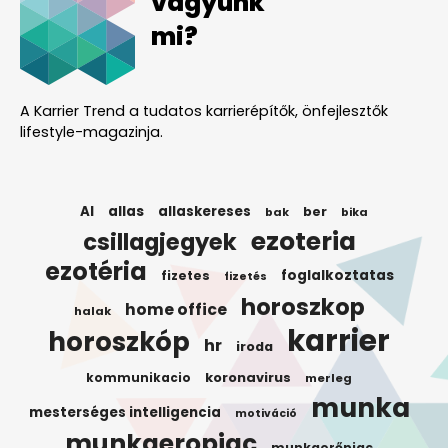
vagyunk
mi?
A Karrier Trend a tudatos karrierépítők, önfejlesztők
lifestyle-magazinja.
AI
allas
allaskereses
ber
bak
bika
ezoteria
csillagjegyek
ezotéria
foglalkoztatas
fizetes
fizetés
horoszkop
home office
halak
karrier
horoszkóp
hr
iroda
koronavirus
kommunikacio
merleg
munka
mesterséges intelligencia
motiváció
munkaeropiac
munkaerőpiac