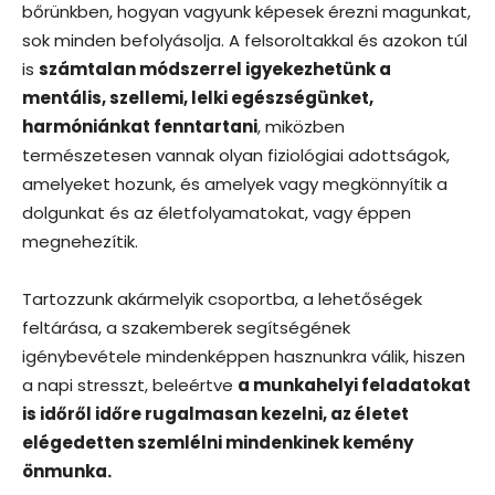
bőrünkben, hogyan vagyunk képesek érezni magunkat,
sok minden befolyásolja. A felsoroltakkal és azokon túl
is
számtalan módszerrel igyekezhetünk a
mentális, szellemi, lelki egészségünket,
harmóniánkat fenntartani
, miközben
természetesen vannak olyan fiziológiai adottságok,
amelyeket hozunk, és amelyek vagy megkönnyítik a
dolgunkat és az életfolyamatokat, vagy éppen
megnehezítik.
Tartozzunk akármelyik csoportba, a lehetőségek
feltárása, a szakemberek segítségének
igénybevétele mindenképpen hasznunkra válik, hiszen
a napi stresszt, beleértve
a munkahelyi feladatokat
is időről időre rugalmasan kezelni, az életet
elégedetten szemlélni mindenkinek kemény
önmunka.