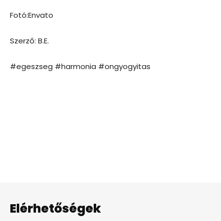
Fotó:Envato
Szerző: B.E.
#egeszseg #harmonia #ongyogyitas
Elérhetőségek