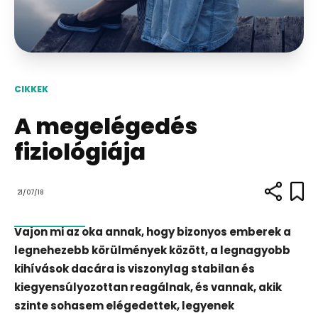
CIKKEK
A megelégedés
fiziológiája
21/07/18
Vajon mi az oka annak, hogy bizonyos emberek a
legnehezebb körülmények között, a legnagyobb
kihívások dacára is viszonylag stabilan és
kiegyensúlyozottan reagálnak, és vannak, akik
szinte sohasem elégedettek, legyenek