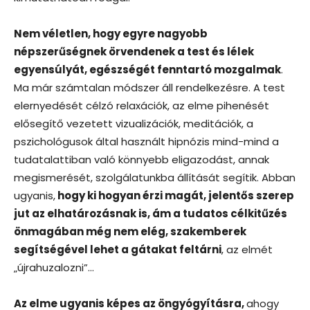
Nem véletlen, hogy egyre nagyobb
népszerűségnek örvendenek a test és lélek
egyensúlyát, egészségét fenntartó mozgalmak
.
Ma már számtalan módszer áll rendelkezésre. A test
elernyedését célzó relaxációk, az elme pihenését
elősegítő vezetett vizualizációk, meditációk, a
pszichológusok által használt hipnózis mind-mind a
tudatalattiban való könnyebb eligazodást, annak
megismerését, szolgálatunkba állítását segítik. Abban
ugyanis,
hogy ki hogyan érzi magát, jelentős szerep
jut az elhatározásnak is, ám a tudatos célkitűzés
önmagában még nem elég, szakemberek
segítségével lehet a gátakat feltárni
, az elmét
„újrahuzalozni”…
Az elme ugyanis képes az öngyógyításra,
ahogy