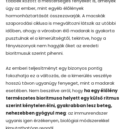
többek között a mesterséges fényeket is, amelyek
úgy az ember, mint egyéb élőlények
hormonháztartását összezavarják. A macskák
szaporodási ciklusa is megváltozni látszik az utóbbi
időben, ahogy a városban élő madarak is gyakorta
pusztulnak el a kimerültségtől, tekintve, hogy a
fényviszonyok nem hagyják őket az eredeti
bioritmusuk szerint pihenni.
Az emberi teljesítményt egy bizonyos pontig
fokozhatja ez a változás, de a kimerülés veszélye
hosszú távon ugyanúgy fenyeget, mint a madarak
esetében. Nem beszélve arról, hogy
ha egy élőlény
természetes bioritmusa helyett egy külső ritmus
szerint kénytelen élni, gyakrabban lesz beteg,
nehezebben gyógyul meg
: az immunrendszer
ugyanis igen érzékenyen, biológiai módszerekkel
kimutathatóan reagál.