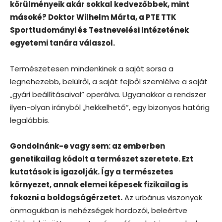
körülményeik akár sokkal kedvezőbbek, mint
másoké? Doktor Wilhelm Márta, a PTE TTK
Sporttudományi és Testnevelési Intézetének
egyetemi tanára válaszol.
Természetesen mindenkinek a saját sorsa a
legnehezebb, belülről, a saját fejből szemlélve a saját
„gyári beállításaival” operálva. Ugyanakkor a rendszer
ilyen-olyan irányból „hekkelhető”, egy bizonyos határig
legalábbis.
Gondolnánk-e vagy sem: az emberben
genetikailag kódolt a természet szeretete. Ezt
kutatások is igazolják. Így a természetes
környezet, annak elemei képesek fizikailag is
fokozni a boldogságérzetet.
Az urbánus viszonyok
önmagukban is nehézségek hordozói, beleértve