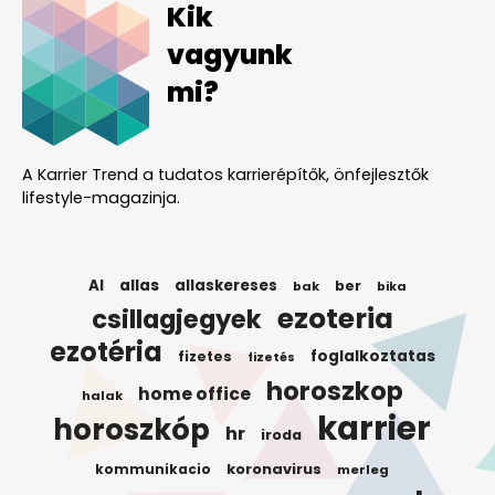
Kik
vagyunk
mi?
A Karrier Trend a tudatos karrierépítők, önfejlesztők
lifestyle-magazinja.
AI
allas
allaskereses
ber
bak
bika
ezoteria
csillagjegyek
ezotéria
foglalkoztatas
fizetes
fizetés
horoszkop
home office
halak
karrier
horoszkóp
hr
iroda
koronavirus
kommunikacio
merleg