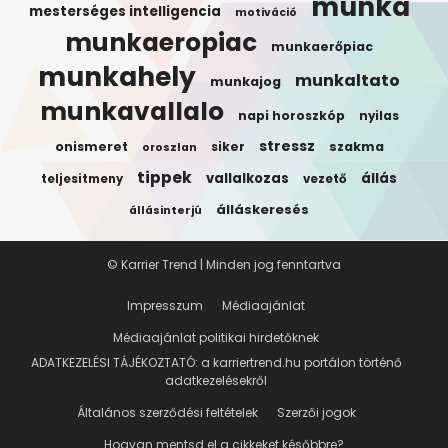
munka
mesterséges intelligencia
motiváció
munkaeropiac
munkaerőpiac
munkahely
munkaltato
munkajog
munkavallalo
napi horoszkóp
nyilas
stressz
onismeret
siker
szakma
oroszlan
tippek
vallalkozas
állás
teljesitmeny
vezető
álláskeresés
állásinterjú
© Karrier Trend | Minden jog fenntartva
Impresszum
Médiaajánlat
Médiaajánlat politikai hirdetőknek
ADATKEZELÉSI TÁJÉKOZTATÓ: a karriertrend.hu portálon történő
adatkezelésekről
Általános szerződési feltételek
Szerzői jogok
Hogyan mentsd el a cikkeket későbbre?