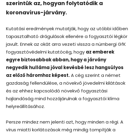
szerintük az, hogyan folytatódik a
koronavírus-járvány.
Kutatási eredmények mutatják, hogy az utóbbi időben
tapasztalható drágulások ellenére a fogyasztói légkör
javult. Ennek az okát arra vezeti vissza a nürnbergi GfK
fogyasztóvédelmi kutatócég, hogy
az emberek
egyre biztosabbak abban, hogy a járvány
negyedik hulláma jóval kevésbé lesz hangsúlyos
az előző háromhoz képest.
A cég szerint a német
gazdaság fellendülése, a növekvő jövedelmi kilátások
és az ehhez kapcsolódó növekvő fogyasztási
hajlandóság mind hozzájárulnak a fogyasztói klíma
helyreállításához.
Persze mindez nem jelenti azt, hogy minden a régi. A
vírus miatti korlátozások még mindig tompítják a