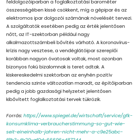
feldolgozóiparban a foglalkoztatási barométer
összességében kissé csökkent, míg a gépipar és az
elektromos ipar dolgozói számának növelését tervezi.
A szolgáltatók esetében pedig az érték jelentősen
nőtt, az IT-szektorban például nagy
alkalmazottszámbeli bővítés várható. A koronavírus-
krízis nagy vesztese, a vendéglátóipar szereplői
korábban nagyon óvatosak voltak, most azonban
bizonyos fokú bizalomnak is teret adtak. A
kiskereskedelmi szektorban az enyhén pozitív
tendencia szinte változatlan maradt, az építőiparban
pedig a jobb gazdasági helyzetet jelentősen
kibővített foglalkoztatási tervek tükrözik.
Forrás:
https://www.spiegel.de/wirtschaft/service/gfk-
konsumklima-verbraucherstimmung-so-gut-wie-
seit-eineinhalb-jahren-nicht-mehr-a-c9e25abc-
f8b3-4b29-af0d-66696c487244