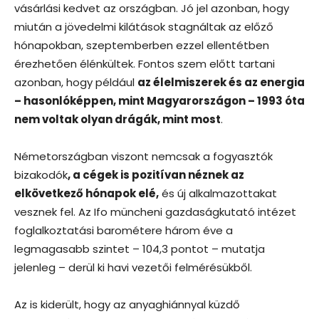
vásárlási kedvet az országban. Jó jel azonban, hogy
miután a jövedelmi kilátások stagnáltak az előző
hónapokban, szeptemberben ezzel ellentétben
érezhetően élénkültek. Fontos szem előtt tartani
azonban, hogy például
az élelmiszerek és az energia
– hasonlóképpen, mint Magyarországon – 1993 óta
nem voltak olyan drágák, mint most
.
Németországban viszont nemcsak a fogyasztók
bizakodók
, a cégek is pozitívan néznek az
elkövetkező hónapok elé,
és új alkalmazottakat
vesznek fel. Az Ifo müncheni gazdaságkutató intézet
foglalkoztatási barométere három éve a
legmagasabb szintet – 104,3 pontot – mutatja
jelenleg – derül ki havi vezetői felmérésükből.
Az is kiderült, hogy az anyaghiánnyal küzdő