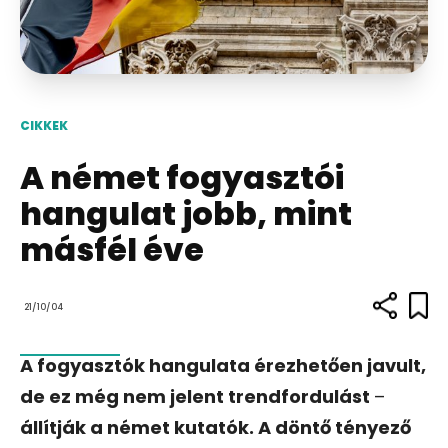
CIKKEK
A német fogyasztói
hangulat jobb, mint
másfél éve
21/10/04
A fogyasztók hangulata érezhetően javult,
de ez még nem jelent trendfordulást
–
állítják a német kutatók. A döntő tényező