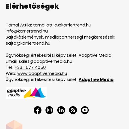
Elérhetőségek
Tarnai Attila:
tarnai.attila@karriertrend.hu
info@karriertrend.hu
Sajtóközlemények, médiapartnerségi megkeresések:
sajto@karriertrend.hu
Ügynökségi értékesítési képviselet: Adaptive Media
Email:
sales@adaptivemedia.hu
Tel.:
+36 1 577 4050
Web:
www.adaptivemedia.hu
Ügynökségi értékesítési képviselet:
Adaptive Media