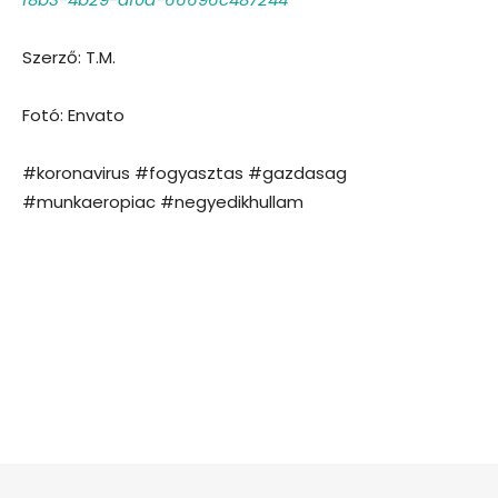
Szerző: T.M.
Fotó: Envato
#koronavirus #fogyasztas #gazdasag
#munkaeropiac #negyedikhullam