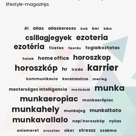
lifestyle-magazinja.
AI
allas
allaskereses
ber
bak
bika
ezoteria
csillagjegyek
ezotéria
foglalkoztatas
fizetes
fizetés
horoszkop
home office
halak
karrier
horoszkóp
hr
iroda
koronavirus
kommunikacio
merleg
munka
mesterséges intelligencia
motiváció
munkaeropiac
munkaerőpiac
munkahely
munkaltato
munkajog
munkavallalo
napi horoszkóp
nyilas
stressz
onismeret
siker
szakma
oroszlan