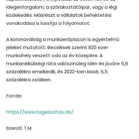
idegenforgalom, a szórakoztatóipar, vagy a légi
közlekedés. Másrészt a vállalatok befektetési
vonakodása is lassítja a folyamatot.
A koronaválság a munkaerőpiacon is egyértelmű
jeleket mutatott. Becslések szerint 820 ezer
munkahely veszett oda az év közepére. A
munkanélküliségi ráta valószínűleg idén és jövőre 5,9
százalékra emelkedik, és 2022-ben kissé, 5,5
százalékra csökken.
Forrás:
https://www.tagesschau.de/
Szerző: T.M.