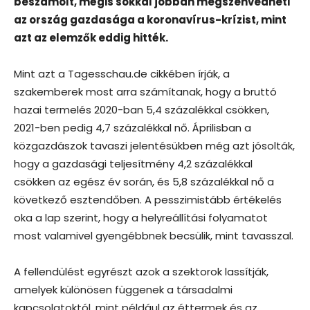
beszámolt, mégis sokkal jobban megszenvedheti
az ország gazdasága a koronavírus-krízist, mint
azt az elemzők eddig hitték.
Mint azt a Tagesschau.de cikkében írják, a
szakemberek most arra számítanak, hogy a bruttó
hazai termelés 2020-ban 5,4 százalékkal csökken,
2021-ben pedig 4,7 százalékkal nő. Áprilisban a
közgazdászok tavaszi jelentésükben még azt jósolták,
hogy a gazdasági teljesítmény 4,2 százalékkal
csökken az egész év során, és 5,8 százalékkal nő a
következő esztendőben. A pesszimistább értékelés
oka a lap szerint, hogy a helyreállítási folyamatot
most valamivel gyengébbnek becsülik, mint tavasszal.
A fellendülést egyrészt azok a szektorok lassítják,
amelyek különösen függenek a társadalmi
kapcsolatoktól, mint például az éttermek és az