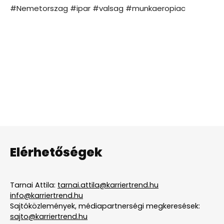
#Nemetorszag #ipar #valsag #munkaeropiac
Elérhetőségek
Tarnai Attila:
tarnai.attila@karriertrend.hu
info@karriertrend.hu
Sajtóközlemények, médiapartnerségi megkeresések:
sajto@karriertrend.hu