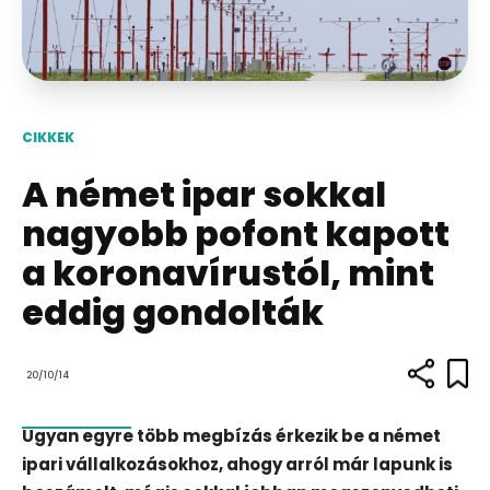
CIKKEK
A német ipar sokkal
nagyobb pofont kapott
a koronavírustól, mint
eddig gondolták
20/10/14
Ugyan egyre több megbízás érkezik be a német
ipari vállalkozásokhoz, ahogy arról már lapunk is