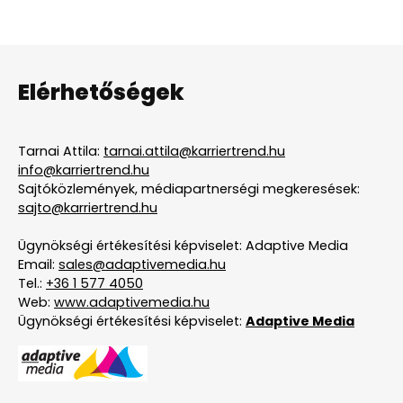
Elérhetőségek
Tarnai Attila:
tarnai.attila@karriertrend.hu
info@karriertrend.hu
Sajtóközlemények, médiapartnerségi megkeresések:
sajto@karriertrend.hu
Ügynökségi értékesítési képviselet: Adaptive Media
Email:
sales@adaptivemedia.hu
Tel.:
+36 1 577 4050
Web:
www.adaptivemedia.hu
Ügynökségi értékesítési képviselet:
Adaptive Media