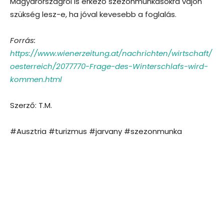
Magyarországról is érkező szezonmunkásokra vajon
szükség lesz-e, ha jóval kevesebb a foglalás.
Forrás:
https://www.wienerzeitung.at/nachrichten/wirtschaft/
oesterreich/2077770-Frage-des-Winterschlafs-wird-
kommen.html
Szerző: T.M.
#Ausztria #turizmus #jarvany #szezonmunka