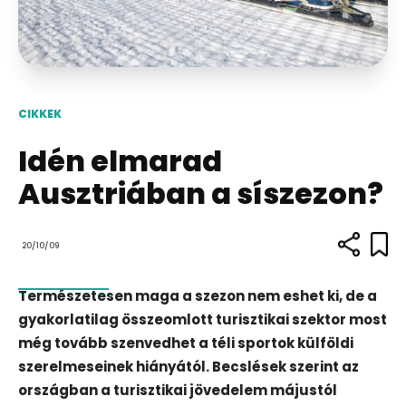
CIKKEK
Idén elmarad
Ausztriában a síszezon?
20/10/09
Természetesen maga a szezon nem eshet ki, de a
gyakorlatilag összeomlott turisztikai szektor most
még tovább szenvedhet a téli sportok külföldi
szerelmeseinek hiányától. Becslések szerint az
országban a turisztikai jövedelem májustól