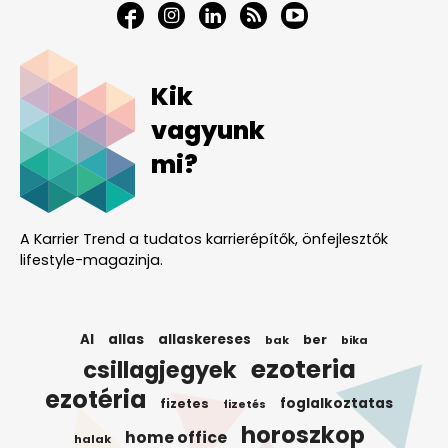
Kik
vagyunk
mi?
A Karrier Trend a tudatos karrierépítők, önfejlesztők
lifestyle-magazinja.
AI
allas
allaskereses
ber
bak
bika
ezoteria
csillagjegyek
ezotéria
foglalkoztatas
fizetes
fizetés
horoszkop
home office
halak