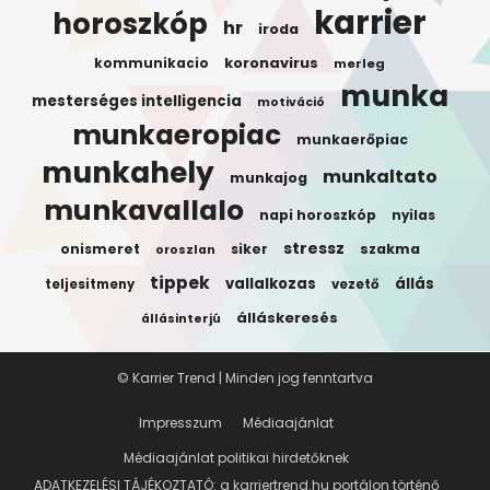
karrier
horoszkóp
hr
iroda
koronavirus
kommunikacio
merleg
munka
mesterséges intelligencia
motiváció
munkaeropiac
munkaerőpiac
munkahely
munkaltato
munkajog
munkavallalo
napi horoszkóp
nyilas
stressz
onismeret
siker
szakma
oroszlan
tippek
vallalkozas
állás
teljesitmeny
vezető
álláskeresés
állásinterjú
© Karrier Trend | Minden jog fenntartva
Impresszum
Médiaajánlat
Médiaajánlat politikai hirdetőknek
ADATKEZELÉSI TÁJÉKOZTATÓ: a karriertrend.hu portálon történő