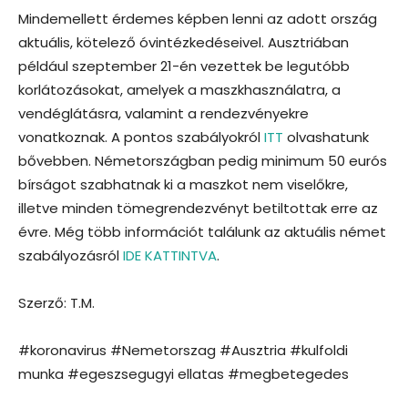
Mindemellett érdemes képben lenni az adott ország
aktuális, kötelező óvintézkedéseivel. Ausztriában
például szeptember 21-én vezettek be legutóbb
korlátozásokat, amelyek a maszkhasználatra, a
vendéglátásra, valamint a rendezvényekre
vonatkoznak. A pontos szabályokról
ITT
olvashatunk
bővebben. Németországban pedig minimum 50 eurós
bírságot szabhatnak ki a maszkot nem viselőkre,
illetve minden tömegrendezvényt betiltottak erre az
évre. Még több információt találunk az aktuális német
szabályozásról
IDE KATTINTVA
.
Szerző: T.M.
#koronavirus #Nemetorszag #Ausztria #kulfoldi
munka #egeszsegugyi ellatas #megbetegedes