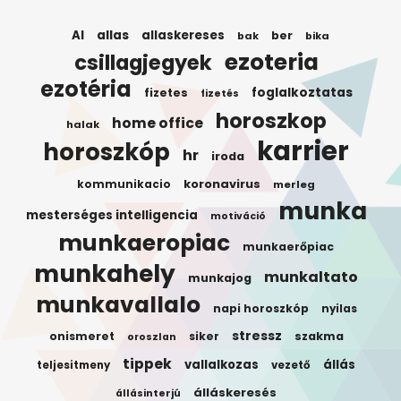
AI
allas
allaskereses
ber
bak
bika
ezoteria
csillagjegyek
ezotéria
foglalkoztatas
fizetes
fizetés
horoszkop
home office
halak
karrier
horoszkóp
hr
iroda
koronavirus
kommunikacio
merleg
munka
mesterséges intelligencia
motiváció
munkaeropiac
munkaerőpiac
munkahely
munkaltato
munkajog
munkavallalo
napi horoszkóp
nyilas
stressz
onismeret
siker
szakma
oroszlan
tippek
vallalkozas
állás
teljesitmeny
vezető
álláskeresés
állásinterjú