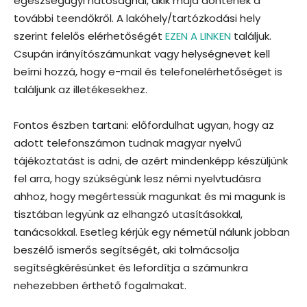
egészségügyi hatóságnál, akik majd döntenek a
további teendőkről. A lakóhely/tartózkodási hely
szerint felelős elérhetőségét
EZEN A LINKEN
találjuk.
Csupán irányítószámunkat vagy helységnevet kell
beírni hozzá, hogy e-mail és telefonelérhetőséget is
találjunk az illetékesekhez.
Fontos észben tartani: előfordulhat ugyan, hogy az
adott telefonszámon tudnak magyar nyelvű
tájékoztatást is adni, de azért mindenképp készüljünk
fel arra, hogy szükségünk lesz némi nyelvtudásra
ahhoz, hogy megértessük magunkat és mi magunk is
tisztában legyünk az elhangzó utasításokkal,
tanácsokkal. Esetleg kérjük egy németül nálunk jobban
beszélő ismerős segítségét, aki tolmácsolja
segítségkérésünket és lefordítja a számunkra
nehezebben érthető fogalmakat.