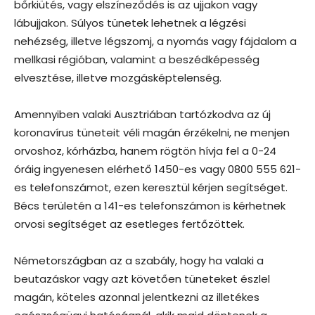
bőrkiütés, vagy elszíneződés is az ujjakon vagy
lábujjakon. Súlyos tünetek lehetnek a légzési
nehézség, illetve légszomj, a nyomás vagy fájdalom a
mellkasi régióban, valamint a beszédképesség
elvesztése, illetve mozgásképtelenség.
Amennyiben valaki Ausztriában tartózkodva az új
koronavírus tüneteit véli magán érzékelni, ne menjen
orvoshoz, kórházba, hanem rögtön hívja fel a 0-24
óráig ingyenesen elérhető 1450-es vagy 0800 555 621-
es telefonszámot, ezen keresztül kérjen segítséget.
Bécs területén a 141-es telefonszámon is kérhetnek
orvosi segítséget az esetleges fertőzöttek.
Németországban az a szabály, hogy ha valaki a
beutazáskor vagy azt követően tüneteket észlel
magán, köteles azonnal jelentkezni az illetékes