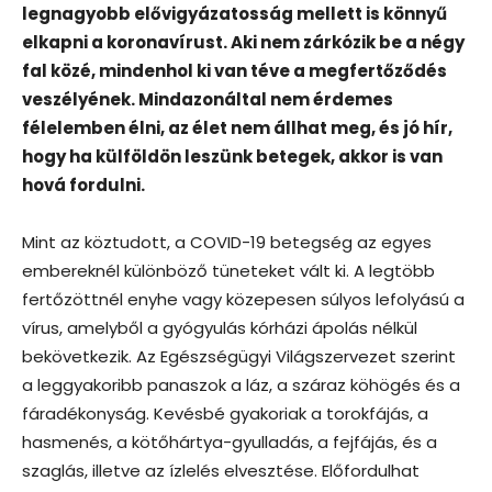
legnagyobb elővigyázatosság mellett is könnyű
elkapni a koronavírust. Aki nem zárkózik be a négy
fal közé, mindenhol ki van téve a megfertőződés
veszélyének. Mindazonáltal nem érdemes
félelemben élni, az élet nem állhat meg, és jó hír,
hogy ha külföldön leszünk betegek, akkor is van
hová fordulni.
Mint az köztudott, a COVID-19 betegség az egyes
embereknél különböző tüneteket vált ki. A legtöbb
fertőzöttnél enyhe vagy közepesen súlyos lefolyású a
vírus, amelyből a gyógyulás kórházi ápolás nélkül
bekövetkezik. Az Egészségügyi Világszervezet szerint
a leggyakoribb panaszok a láz, a száraz köhögés és a
fáradékonyság. Kevésbé gyakoriak a torokfájás, a
hasmenés, a kötőhártya-gyulladás, a fejfájás, és a
szaglás, illetve az ízlelés elvesztése. Előfordulhat