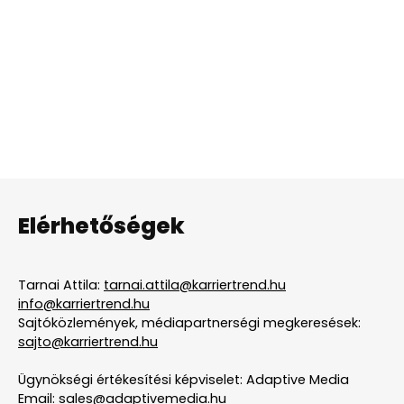
Elérhetőségek
Tarnai Attila:
tarnai.attila@karriertrend.hu
info@karriertrend.hu
Sajtóközlemények, médiapartnerségi megkeresések:
sajto@karriertrend.hu
Ügynökségi értékesítési képviselet: Adaptive Media
Email:
sales@adaptivemedia.hu