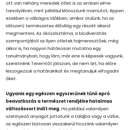
ott van néhány meredek ötlet is az emberi elme
tarsolyában, mint például klónozzunk mamutot, éppen
ezekben a válságos időkben, amikor örülünk, ha az
időszerű természetes élővilág egy részét sikerül
megmenteni. Az ököszisztéma, a biodiverzitás
szempontjából az ilyen ötletek hajmeresztőek, még
akkor is, ha nagyon hatásosan mutatna egy
tanulmányban, hogy lám, már erre is képesek vagyunk,
szeretnénk Teremtőt játszani, de nem árt, ha előre
leszögezzük a határainkat és megtanuljuk elfogadni
őket.
Ugyanis egy egészen
egyszerűnek tűnő apró
beavatkozás a természet rendjébe hatalmas
változássort indít meg.
Ha például valamilyen
szennyező anyagot juttatunk a talajba vagy a vízbe,
az egészen biztosan visszakerül hozzánk valamilyen