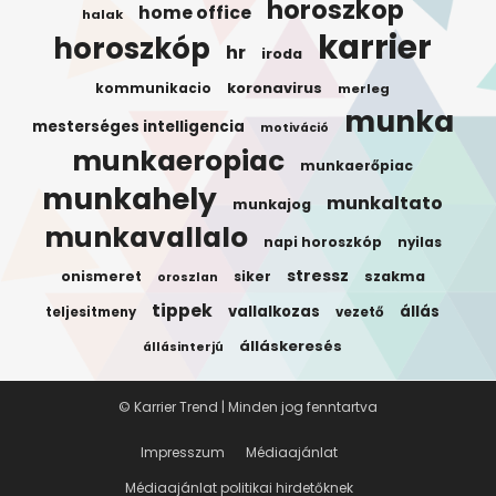
horoszkop
home office
halak
karrier
horoszkóp
hr
iroda
koronavirus
kommunikacio
merleg
munka
mesterséges intelligencia
motiváció
munkaeropiac
munkaerőpiac
munkahely
munkaltato
munkajog
munkavallalo
napi horoszkóp
nyilas
stressz
onismeret
siker
szakma
oroszlan
tippek
vallalkozas
állás
teljesitmeny
vezető
álláskeresés
állásinterjú
© Karrier Trend | Minden jog fenntartva
Impresszum
Médiaajánlat
Médiaajánlat politikai hirdetőknek