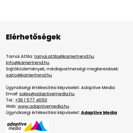
Elérhetőségek
Tarnai Attila:
tarnai.attila@karriertrend.hu
info@karriertrend.hu
Sajtóközlemények, médiapartnerségi megkeresések:
sajto@karriertrend.hu
Ügynökségi értékesítési képviselet: Adaptive Media
Email:
sales@adaptivemedia.hu
Tel.:
+36 1 577 4050
Web:
www.adaptivemedia.hu
Ügynökségi értékesítési képviselet:
Adaptive Media