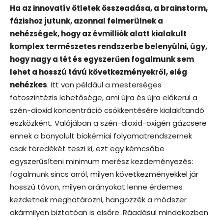
Ha az innovatív ötletek összeadása, a brainstorm,
fázishoz jutunk, azonnal felmerülnek a
nehézségek, hogy az évmilliók alatt kialakult
komplex természetes rendszerbe belenyúlni, úgy,
hogy nagy a tét és egyszerűen fogalmunk sem
lehet a hosszú távú következményekről, elég
nehézkes
. Itt van például a mesterséges
fotoszintézis lehetősége, ami újra és újra előkerül a
szén-dioxid koncentráció csökkentésére kialakítandó
eszközként. Valójában a szén-dioxid-oxigén gázcsere
ennek a bonyolult biokémiai folyamatrendszernek
csak töredékét teszi ki, ezt egy kémcsőbe
egyszerűsíteni minimum merész kezdeményezés:
fogalmunk sincs arról, milyen következményekkel jár
hosszú távon, milyen arányokat lenne érdemes
kezdetnek meghatározni, hangozzék a módszer
akármilyen biztatóan is elsőre. Ráadásul mindeközben