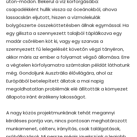
úton-módon. Bekerül a víz körforgásába:
csapadékként hullik vissza az óceánokból, ahova
lassacskán eljutott, hiszen a vízmolekulák
bolygószerte összeköttetésben állnak egymással. Ha
egy giliszta a szennyezett talajból táplálkozva egy
madár csőrében köt ki, vagy egy szarvas a
szennyezett fű lelegelését követőn végzi tányéron,
akkor máris az ember a folyamat végső állomása. Erre
a végtelen körfolyamatra számtalan példát láthatunk
még. Gondoljunk Ausztrália élővilágára, ahol az
Európából betelepített állatok a mai napig
megoldhatatlan problémák elé állították a környezet
állapota iránt érzékeny lakosságot.
A nagy közös projektmunkának tehát megannyi
kérdéses pontja van, nincs pontosan meghatározott
munkamenet, célterv, irányítás, csak találgatások,
próbálkozások. Mi persze mégis igyekszünk a legjobb