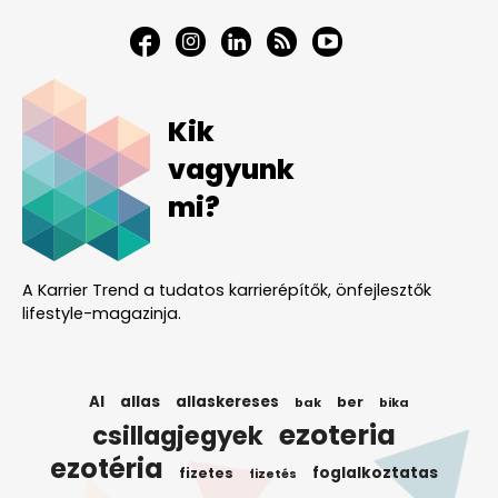
Kik
vagyunk
mi?
A Karrier Trend a tudatos karrierépítők, önfejlesztők
lifestyle-magazinja.
AI
allas
allaskereses
ber
bak
bika
ezoteria
csillagjegyek
ezotéria
foglalkoztatas
fizetes
fizetés