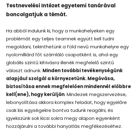
Testnevelési Intézet egyetemi tanárával
boncolgatjuk a témát.
Ha abból indulunk ki, hogy a munkahelyeken egy
problémát egy teljes teamnek együtt kell tudni
megoldani, tekinthetünk a Föld nevű munkahelyre egy
nyolcmilliárd főt számláló csapatként is, ahol egy
globális szintű kihívásra illenék megfelelő szintű
választ adnunk.
Minden további tevékenységünk
alapjául szolgál a környezetünk. Megóvása,
biztosítása ennek megfelelően mindennél előbbre
kell(ene), hogy kerüljön
. Mindezek megszervezése,
lebonyolítása akkora komplex feladat, hogy egyelőre
csak kis egységekre bontva tudunk reagálni, és
igyekszünk sok kicsi sokra megy alapon egyenként
hozzájárulni a további hanyatlás megfékezéséhez.