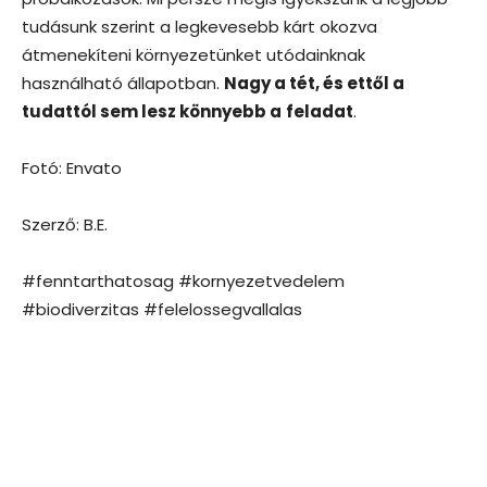
tudásunk szerint a legkevesebb kárt okozva
átmenekíteni környezetünket utódainknak
használható állapotban.
Nagy a tét, és ettől a
tudattól sem lesz könnyebb a
feladat
.
Fotó: Envato
Szerző: B.E.
#fenntarthatosag #kornyezetvedelem
#biodiverzitas #felelossegvallalas