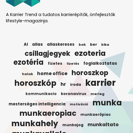
A Karrier Trend a tudatos karrierépítők, önfejlesztők
lifestyle-magazinja.
AI
allas
allaskereses
ber
bak
bika
ezoteria
csillagjegyek
ezotéria
foglalkoztatas
fizetes
fizetés
horoszkop
home office
halak
karrier
horoszkóp
hr
iroda
koronavirus
kommunikacio
merleg
munka
mesterséges intelligencia
motiváció
munkaeropiac
munkaerőpiac
munkahely
munkaltato
munkajog