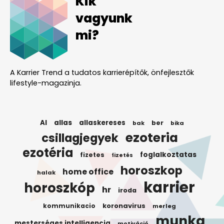
Kik
vagyunk
mi?
A Karrier Trend a tudatos karrierépítők, önfejlesztők
lifestyle-magazinja.
AI
allas
allaskereses
ber
bak
bika
ezoteria
csillagjegyek
ezotéria
foglalkoztatas
fizetes
fizetés
horoszkop
home office
halak
karrier
horoszkóp
hr
iroda
koronavirus
kommunikacio
merleg
munka
mesterséges intelligencia
motiváció