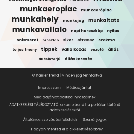
munkaeropiac
munkaerőpiac
munkahely
munkaltato
munkajog
munkavallalo
napi horoszkóp
nyilas
stressz
onismeret
siker
szakma
oroszlan
tippek
vallalkozas
állás
teljesitmeny
vezető
álláskeresés
állásinterjú
© Karrier Trend | Minden jog fenntartva
Impresszum
Médiaajánlat
Médiaajánlat politikai hirdetőknek
ADATKEZELÉSI TÁJÉKOZTATÓ: a karriertrend.hu portálon történő
adatkezelésekről
Általános szerződési feltételek
Szerzői jogok
Hogyan mentsd el a cikkeket későbbre?