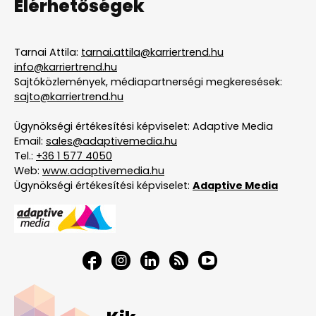
Elérhetőségek
Tarnai Attila:
tarnai.attila@karriertrend.hu
info@karriertrend.hu
Sajtóközlemények, médiapartnerségi megkeresések:
sajto@karriertrend.hu
Ügynökségi értékesítési képviselet: Adaptive Media
Email:
sales@adaptivemedia.hu
Tel.:
+36 1 577 4050
Web:
www.adaptivemedia.hu
Ügynökségi értékesítési képviselet:
Adaptive Media