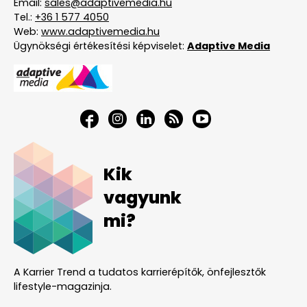
Email:
sales@adaptivemedia.hu
Tel.:
+36 1 577 4050
Web:
www.adaptivemedia.hu
Ügynökségi értékesítési képviselet:
Adaptive Media
Kik
vagyunk
mi?
A Karrier Trend a tudatos karrierépítők, önfejlesztők
lifestyle-magazinja.