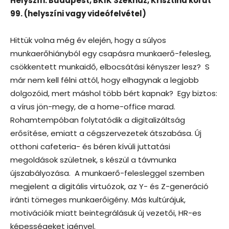
Helyszín: Budapest, BKIK Székház, Krisztina körút
99. (helyszíni vagy videófelvétel)
Hittük volna még év elején, hogy a súlyos
munkaerőhiányból egy csapásra munkaerő-felesleg,
csökkentett munkaidő, elbocsátási kényszer lesz? S
már nem kell félni attól, hogy elhagynak a legjobb
dolgozóid, mert máshol több bért kapnak? Egy biztos:
a vírus jön-megy, de a home-office marad.
Rohamtempóban folytatódik a digitalizáltság
erősítése, emiatt a cégszervezetek átszabása. Új
otthoni cafeteria- és béren kívüli juttatási
megoldások születnek, s készül a távmunka
újszabályozása. A munkaerő-felesleggel szemben
megjelent a digitális virtuózok, az Y- és Z-generáció
iránti tömeges munkaerőigény. Más kultúrájuk,
motivációik miatt beintegrálásuk új vezetői, HR-es
képességeket igényel.