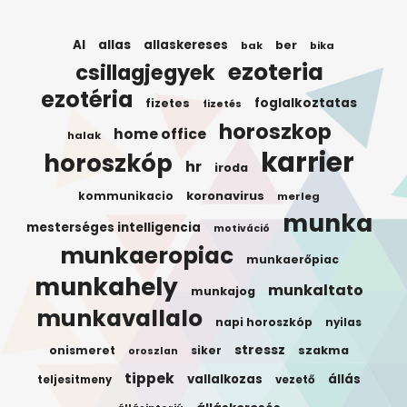
AI
allas
allaskereses
ber
bak
bika
ezoteria
csillagjegyek
ezotéria
foglalkoztatas
fizetes
fizetés
horoszkop
home office
halak
karrier
horoszkóp
hr
iroda
koronavirus
kommunikacio
merleg
munka
mesterséges intelligencia
motiváció
munkaeropiac
munkaerőpiac
munkahely
munkaltato
munkajog
munkavallalo
napi horoszkóp
nyilas
stressz
onismeret
siker
szakma
oroszlan
tippek
vallalkozas
állás
teljesitmeny
vezető