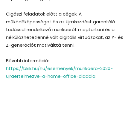
Gigászi feladatok előtt a cégek. A
működőképességet és az újrakezdést garantáló
tudással rendelkező munkaerőt megtartani és a
nélkülözhetetlenné vált digitális virtuózokat, az Y- és
Z-generációt motiválttá tenni.
Bővebb információ:
https://bkik.hu/hu/esemenyek/munkaero-2020-
ujraertelmezve-a-home-office-diadala