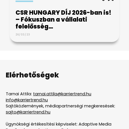
CSR HUNGARY DÍJ 2026-ban is!
– Fókuszban a vállalati
felelősség…
26/03/23
Elérhetőségek
Tarnai Attila:
tarnai.attila@karriertrend.hu
info@karriertrend.hu
Sajtóközlemények, médiapartnerségi megkeresések:
sajto@karriertrend.hu
Ügynökségi értékesítési képviselet: Adaptive Media