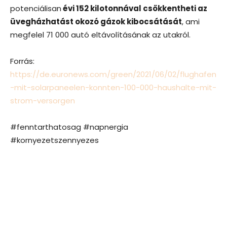
potenciálisan
évi 152 kilotonnával csökkentheti az
üvegházhatást okozó gázok kibocsátását
, ami
megfelel 71 000 autó eltávolításának az utakról.
Forrás:
https://de.euronews.com/green/2021/06/02/flughafen
-mit-solarpaneelen-konnten-100-000-haushalte-mit-
strom-versorgen
#fenntarthatosag #napnergia
#kornyezetszennyezes