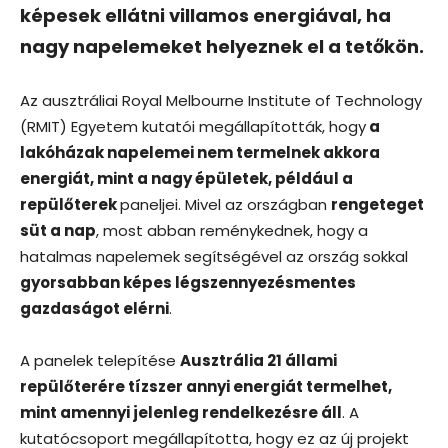
képesek ellátni villamos energiával, ha
nagy napelemeket helyeznek el a tetőkön.
Az ausztráliai Royal Melbourne Institute of Technology
(RMIT) Egyetem kutatói megállapították, hogy
a
lakóházak napelemei nem termelnek akkora
energiát, mint a nagy épületek, például a
repülőterek
paneljei. Mivel az országban
rengeteget
süt a nap
, most abban reménykednek, hogy a
hatalmas napelemek segítségével az ország sokkal
gyorsabban képes légszennyezésmentes
gazdaságot elérni
.
A panelek telepítése
Ausztrália 21 állami
repülőterére tízszer annyi energiát termelhet,
mint amennyi jelenleg rendelkezésre áll
. A
kutatócsoport megállapította, hogy ez az új projekt