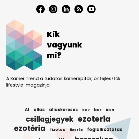
Kik
vagyunk
mi?
A Karrier Trend a tudatos karrierépítők, önfejlesztők
lifestyle-magazinja.
AI
allas
allaskereses
ber
bak
bika
ezoteria
csillagjegyek
ezotéria
foglalkoztatas
fizetes
fizetés