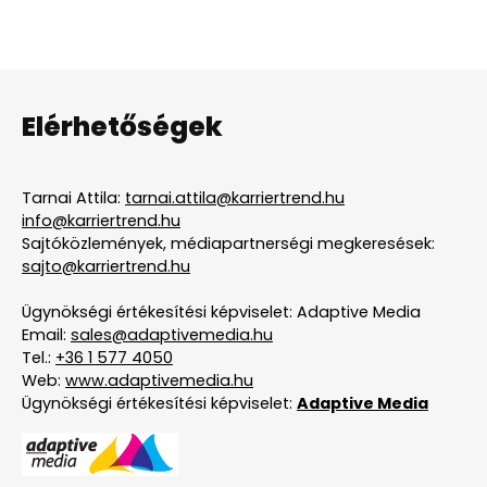
Elérhetőségek
Tarnai Attila:
tarnai.attila@karriertrend.hu
info@karriertrend.hu
Sajtóközlemények, médiapartnerségi megkeresések:
sajto@karriertrend.hu
Ügynökségi értékesítési képviselet: Adaptive Media
Email:
sales@adaptivemedia.hu
Tel.:
+36 1 577 4050
Web:
www.adaptivemedia.hu
Ügynökségi értékesítési képviselet:
Adaptive Media