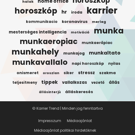
horoszkop
home office
halak
karrier
horoszkóp
hr
iroda
koronavirus
kommunikacio
merleg
munka
mesterséges intelligencia
motiváció
munkaeropiac
munkaerőpiac
munkahely
munkaltato
munkajog
munkavallalo
napi horoszkóp
nyilas
stressz
onismeret
siker
szakma
oroszlan
tippek
vallalkozas
állás
teljesitmeny
vezető
álláskeresés
állásinterjú
© Karrier Trend | Minden jog fenntartva
Impresszum
Médiaajánlat
Médiaajánlat politikai hirdetőknek