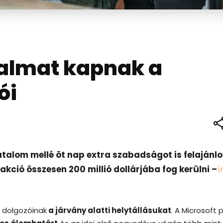
talmat kapnak a
ói
utalom mellé öt nap extra szabadságot is felajánlo
kció összesen 200 millió dollárjába fog kerülni –
í
a dolgozóinak
a járvány alatti helytállásukat
. A Microsoft p