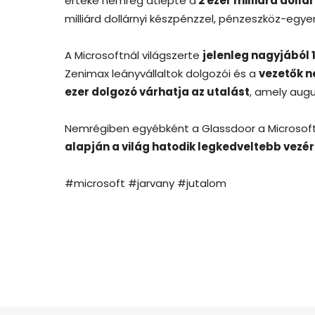
értéke nemrég átlépte a
2 ezer milliárd doll
milliárd dollárnyi készpénzzel, pénzeszköz-egye
A Microsoftnál világszerte
jelenleg nagyjából 
Zenimax leányvállaltok dolgozói és a
vezetők n
ezer dolgozó várhatja az utalást
, amely augu
Nemrégiben egyébként a Glassdoor a Microsoft
alapján a világ hatodik legkedveltebb vezér
#microsoft #jarvany #jutalom