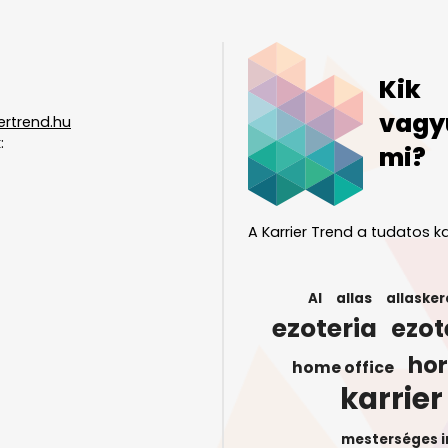
Kik
vagy
ertrend.hu
:
mi?
A Karrier Trend a tudatos ka
AI
allas
allasker
ezoteria
ezot
ho
home office
karrier
mesterséges i