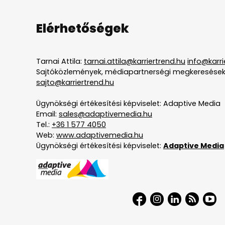
Elérhetőségek
Tarnai Attila:
tarnai.attila@karriertrend.hu
info@karri
Sajtóközlemények, médiapartnerségi megkeresések
sajto@karriertrend.hu
Ügynökségi értékesítési képviselet: Adaptive Media
Email:
sales@adaptivemedia.hu
Tel.:
+36 1 577 4050
Web:
www.adaptivemedia.hu
Ügynökségi értékesítési képviselet:
Adaptive Media