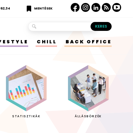
362,34
MENTÉSEK
IFESTYLE
CHILL
BACK OFFICE
STATISZTIKÁK
ÁLLÁSBÖRZÉK