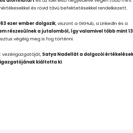
áros álomhatárt
és az idei első negyedéve végén több mint 
nértékesekkel és rövid távú befektetésekkel rendelkezett.
163 ezer ember dolgozik
, viszont a GitHub, a LinkedIn és a
em részesülnek a jutalomból, így valamivel több mint 1
sztus végéig meg is fog történni.
 vezérigazgatóját,
Satya Nadellát a dolgozói értékelése
igazgatójának kiáltotta ki
.