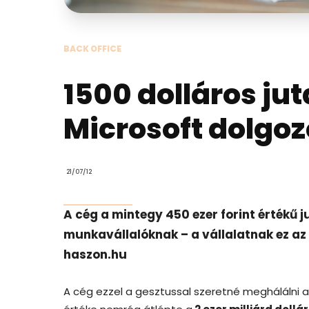
BACK OFFICE
1500 dolláros ju
Microsoft dolgoz
21/07/12
A cég a mintegy 450 ezer forint értékű j
munkavállalóknak – a vállalatnak ez az a
haszon.hu
A cég ezzel a gesztussal szeretné meghálálni 