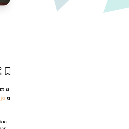
tt a
rja
a
iaci