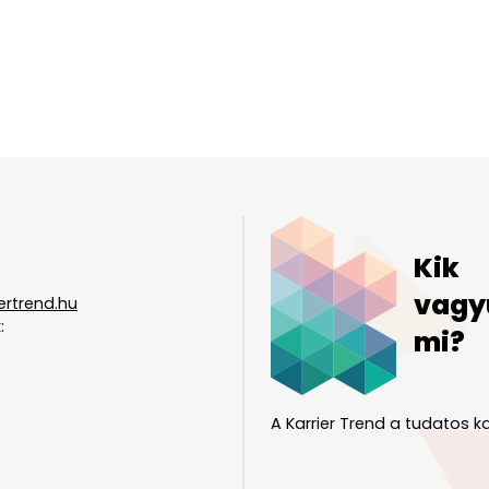
Kik
vagy
ertrend.hu
:
mi?
A Karrier Trend a tudatos ka