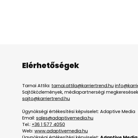
Elérhetőségek
Tarnai Attila:
tarnai.attila@karriertrend.hu
info@karri
Sajtóközlemények, médiapartnerségi megkeresések
sajto@karriertrend.hu
Ügynökségi értékesítési képviselet: Adaptive Media
Email:
sales@adaptivemedia.hu
Tel.:
+36 1 577 4050
Web:
www.adaptivemedia.hu
Ügynökségi értékesítési képviselet:
Adaptive Media