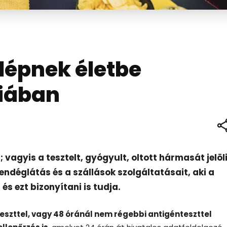
lépnek életbe
riában
 vagyis a tesztelt, gyógyult, oltott hármasát jelöli
ndéglátás és a szállások szolgáltatásait, aki a
s ezt bizonyítani is tudja.
eszttel, vagy 48 óránál nem régebbi antigénteszttel