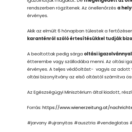
igazolhatják magukat. De
megengedett az öne
rendszerben rögzítenek. Az önellenőrzés
a hely
érvényes.
Akik az elmúlt 6 hónapban túlestek a fertőzés
karanténról szóló értesítésükkel tudják biz
A beoltottak pedig sárga
oltási igazolvánnya
étterembe vagy szállodába menni. Az oltási iga
érvényes. A teljes védőoltást- vagyis az adot
oltási bizonyítvány az első oltástól számítva 
Az Egészségügyi Minisztérium által kiadott, rés
Forrás:
https://www.wienerzeitung.at/nachricht
#jarvany #ujranyitas #ausztria #vendeglatas 