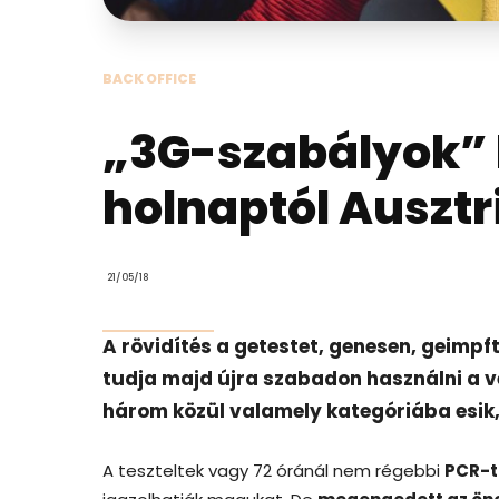
BACK OFFICE
„3G-szabályok” 
holnaptól Auszt
21/05/18
A rövidítés a getestet, genesen, geimpft;
tudja majd újra szabadon használni a ve
három közül valamely kategóriába esik, é
A teszteltek vagy 72 óránál nem régebbi
PCR-t