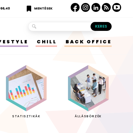
366,40
MENTÉSEK
IFESTYLE
CHILL
BACK OFFICE
STATISZTIKÁK
ÁLLÁSBÖRZÉK