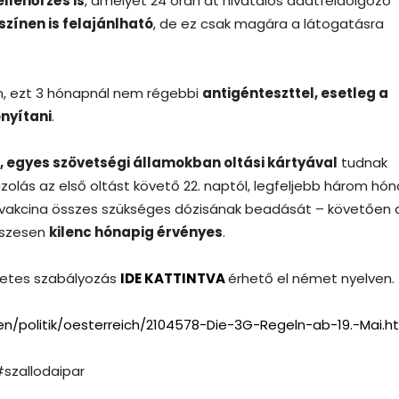
llenőrzés is
, amelyet 24 órán át hivatalos adatfeldolgozó
színen is felajánlható
, de ez csak magára a látogatásra
en, ezt 3 hónapnál nem régebbi
antigénteszttel, esetleg a
onyítani
.
l, egyes szövetségi államokban oltási kártyával
tudnak
zolás az első oltást követő 22. naptól, legfeljebb három hón
t vakcina összes szükséges dózisának beadását – követően 
összesen
kilenc hónapig érvényes
.
zletes szabályozás
IDE KATTINTVA
érhető el német nyelven.
en/politik/oesterreich/2104578-Die-3G-Regeln-ab-19.-Mai.h
#szallodaipar