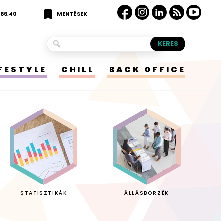
366,40
MENTÉSEK
IFESTYLE
CHILL
BACK OFFICE
STATISZTIKÁK
ÁLLÁSBÖRZÉK