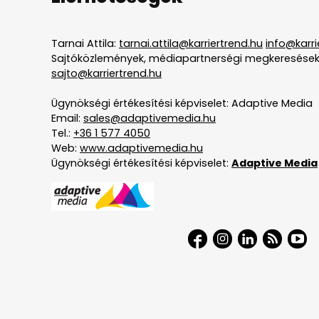
Tarnai Attila:
tarnai.attila@karriertrend.hu
info@karri
Sajtóközlemények, médiapartnerségi megkeresések
sajto@karriertrend.hu
Ügynökségi értékesítési képviselet: Adaptive Media
Email:
sales@adaptivemedia.hu
Tel.:
+36 1 577 4050
Web:
www.adaptivemedia.hu
Ügynökségi értékesítési képviselet:
Adaptive Media