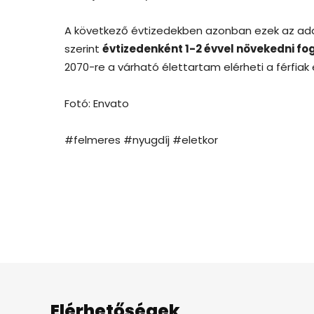
A következő évtizedekben azonban ezek az adato
szerint
évtizedenként 1-2 évvel növekedni fo
2070-re a várható élettartam elérheti a férfia
Fotó: Envato
#felmeres #nyugdíj #eletkor
Elérhetőségek