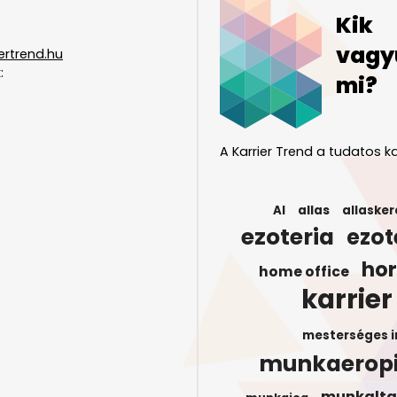
Kik
vagy
ertrend.hu
:
mi?
A Karrier Trend a tudatos ka
AI
allas
allasker
ezoteria
ezot
ho
home office
karrier
mesterséges i
munkaerop
munkalta