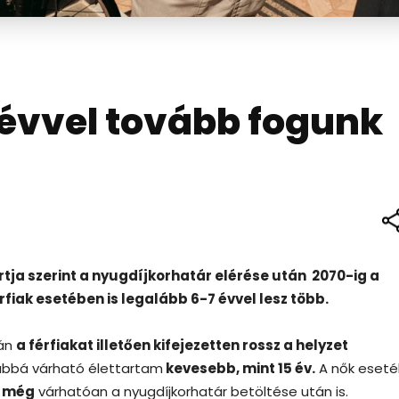
 évvel tovább fogunk
rtja szerint a nyugdíjkorhatár elérése után 2070-ig a
fiak esetében is legalább 6-7 évvel lesz több.
ján
a férfiakat illetően kifejezetten rossz a helyzet
ovábbá várható élettartam
kevesebb, mint 15 év.
A nők eset
k még
várhatóan a nyugdíjkorhatár betöltése után is.