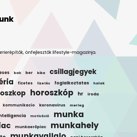
unk
rrierépítők, önfejlesztők lifestyle-magazinja.
csillagjegyek
eses
ber
bak
bika
éria
foglalkoztatas
fizetes
halak
fizetés
horoszkóp
roszkop
hr
iroda
koronavirus
kommunikacio
merleg
munka
ntelligencia
motiváció
munkahely
iac
munkaerőpiac
munkavallalo
to