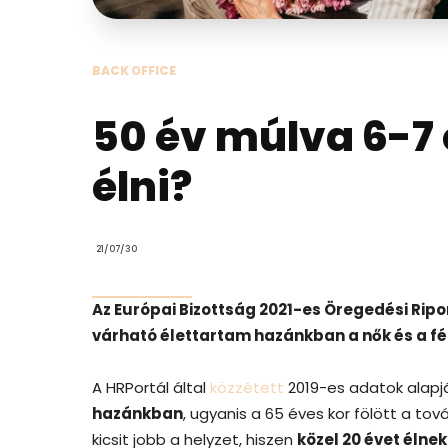
BACK OFFICE
50 év múlva 6-7
élni?
21/07/30
Az Európai Bizottság 2021-es Öregedési Ripo
várható élettartam hazánkban a nők és a fér
A HRPortál által
közzétett
2019-es adatok alap
hazánkban
, ugyanis a 65 éves kor fölött a t
kicsit jobb a helyzet, hiszen
közel 20 évet élne