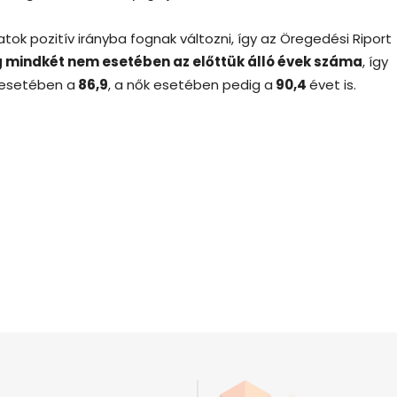
k pozitív irányba fognak változni, így az Öregedési Riport
g mindkét nem esetében az előttük álló évek száma
, így
k esetében a
86,9
, a nők esetében pedig a
90,4
évet is.