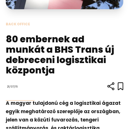
BACK OFFICE
80 embernek ad
munkát a BHS Trans új
debreceni logisztikai
központja
21/07/15
A magyar tulajdonú cég a logisztikai ágazat
egyik meghatározó szereplője az országban,
jelen van a közúti fuvarozás, tengeri
szállítmányozás, és raktárlogisztika