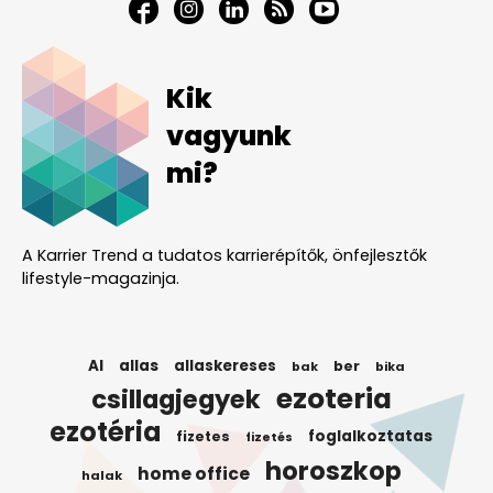
Kik
vagyunk
mi?
A Karrier Trend a tudatos karrierépítők, önfejlesztők
lifestyle-magazinja.
AI
allas
allaskereses
ber
bak
bika
ezoteria
csillagjegyek
ezotéria
foglalkoztatas
fizetes
fizetés
horoszkop
home office
halak