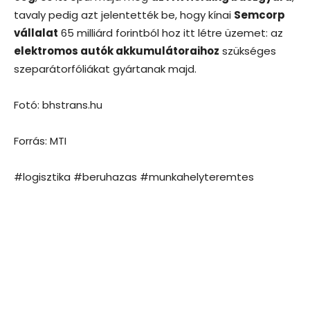
tavaly pedig azt jelentették be, hogy kínai
Semcorp
vállalat
65 milliárd forintból hoz itt létre üzemet: az
elektromos autók akkumulátoraihoz
szükséges
szeparátorfóliákat gyártanak majd.
Fotó: bhstrans.hu
Forrás: MTI
#logisztika #beruhazas #munkahelyteremtes