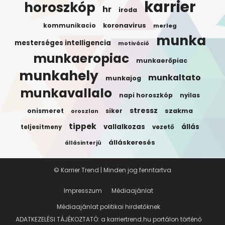
karrier
horoszkóp
hr
iroda
koronavirus
kommunikacio
merleg
munka
mesterséges intelligencia
motiváció
munkaeropiac
munkaerőpiac
munkahely
munkaltato
munkajog
munkavallalo
napi horoszkóp
nyilas
stressz
onismeret
siker
szakma
oroszlan
tippek
vallalkozas
állás
teljesitmeny
vezető
álláskeresés
állásinterjú
© Karrier Trend | Minden jog fenntartva
Impresszum
Médiaajánlat
Médiaajánlat politikai hirdetőknek
ADATKEZELÉSI TÁJÉKOZTATÓ: a karriertrend.hu portálon történő