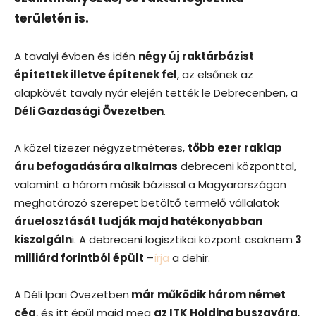
területén is.
A tavalyi évben és idén
négy új raktárbázist
építettek illetve építenek fel
, az elsőnek az
alapkövét tavaly nyár elején tették le Debrecenben, a
Déli Gazdasági Övezetben
.
A közel tízezer négyzetméteres,
több ezer raklap
áru befogadására alkalmas
debreceni központtal,
valamint a három másik bázissal a Magyarországon
meghatározó szerepet betöltő termelő vállalatok
áruelosztását tudják majd hatékonyabban
kiszolgáln
i. A debreceni logisztikai központ csaknem
3
milliárd forintból épült
–
írja
a dehir.
A Déli Ipari Övezetben
már működik három német
cég
, és itt épül majd meg
az ITK Holding buszgyára
,