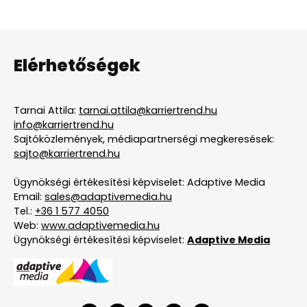
Elérhetőségek
Tarnai Attila:
tarnai.attila@karriertrend.hu
info@karriertrend.hu
Sajtóközlemények, médiapartnerségi megkeresések:
sajto@karriertrend.hu
Ügynökségi értékesítési képviselet: Adaptive Media
Email:
sales@adaptivemedia.hu
Tel.:
+36 1 577 4050
Web:
www.adaptivemedia.hu
Ügynökségi értékesítési képviselet:
Adaptive Media