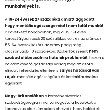
munkahelyek is.
A
18-24 évesek 27 százaléka amiatt aggódott,
hogy mentális egészsége miatt nem talál munkát
a következő hónapokban, míg a 35-54 éves
korosztályban csak 20 százalékos volt ez az arány,az
55-64 évesek között az arány pedig még
alacsonyabb, 10 százalékos. Szakértők szerint
nem
szabad alábecsülni a fiatalok problémáit
, hiszen a
covidot követő gazdasági válság még az azóta
elindult fellendülés ellenére is
súlyos hatással van
rájuk
: mentális egészségükre és karrierkilátásaikra
egyaránt.
Nagy-Britanniában
a kormány hivatalos
szabadságprogrammal támogatta a fiatalokat a
koronavírus alatt, így sokan ahelyett, hogy beléptek