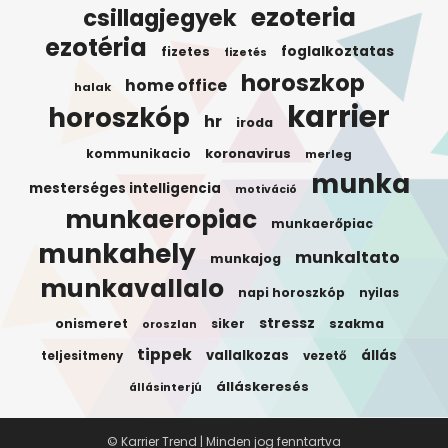
ezoteria
csillagjegyek
ezotéria
foglalkoztatas
fizetes
fizetés
horoszkop
home office
halak
karrier
horoszkóp
hr
iroda
koronavirus
kommunikacio
merleg
munka
mesterséges intelligencia
motiváció
munkaeropiac
munkaerőpiac
munkahely
munkaltato
munkajog
munkavallalo
napi horoszkóp
nyilas
stressz
onismeret
siker
szakma
oroszlan
tippek
vallalkozas
állás
teljesitmeny
vezető
álláskeresés
állásinterjú
© Karrier Trend | Minden jog fenntartva