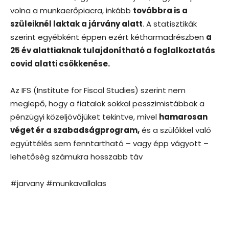
volna a munkaerőpiacra, inkább
továbbra is a
szüleiknél laktak a járvány alatt
. A statisztikák
szerint egyébként éppen ezért kétharmadrészben
a
25 év alattiaknak tulajdonítható a foglalkoztatás
covid alatti csökkenése.
Az IFS (Institute for Fiscal Studies) szerint nem
meglepő, hogy a fiatalok sokkal pesszimistábbak a
pénzügyi közeljövőjüket tekintve, mivel
hamarosan
véget ér a szabadságprogram,
és a szülőkkel való
együttélés sem fenntartható – vagy épp vágyott –
lehetőség számukra hosszabb táv
#jarvany #munkavallalas