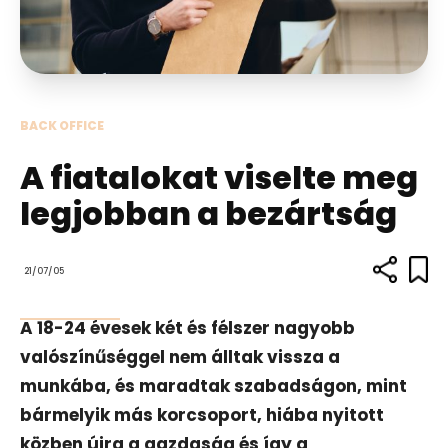
BACK OFFICE
A fiatalokat viselte meg
legjobban a bezártság
21/07/05
A 18-24 évesek két és félszer nagyobb
valószínűséggel nem álltak vissza a
munkába, és maradtak szabadságon, mint
bármelyik más korcsoport, hiába nyitott
közben újra a gazdaság és így a