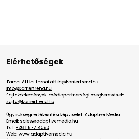
Elérhetőségek
Tarnai Attila:
tarnai.attila@karriertrend.hu
info@karriertrend.hu
Sajtóközlemények, médiapartnerségi megkeresések:
sajto@karriertrend.hu
Ügynökségi értékesítési képviselet: Adaptive Media
Email:
sales@adaptivemedia.hu
Tel.:
+36 1 577 4050
Web:
www.adaptivemedia.hu