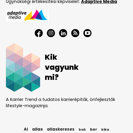
Ügynökségi értékesítési képviselet:
Adaptive Media
Kik
vagyunk
mi?
A Karrier Trend a tudatos karrierépítők, önfejlesztők
lifestyle-magazinja.
AI
allas
allaskereses
ber
bak
bika