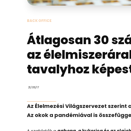
BACK OFFICE
Átlagosan 30 sz
az élelmiszerára
tavalyhoz képes
21/05/17
Az Élelmezési Világszervezet szerin
Az okok a pandémiával is összefügg
A szakértők a
gabona, a kukorica és az olajo