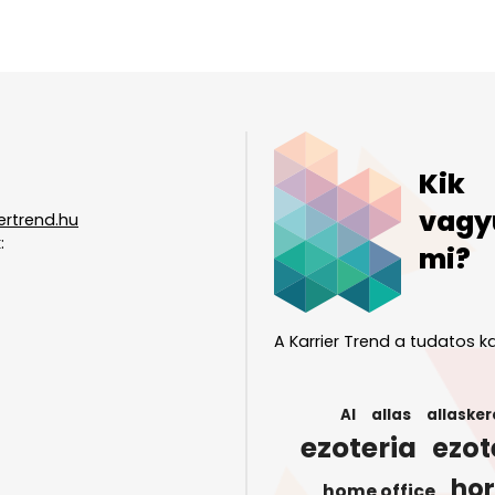
Kik
vagy
ertrend.hu
:
mi?
A Karrier Trend a tudatos ka
AI
allas
allasker
ezoteria
ezot
ho
home office