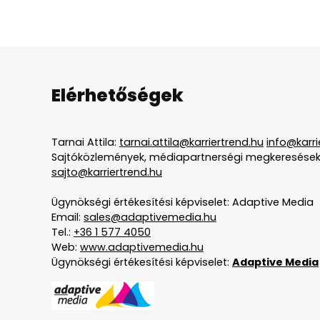
Elérhetőségek
Tarnai Attila:
tarnai.attila@karriertrend.hu
info@karri
Sajtóközlemények, médiapartnerségi megkeresések
sajto@karriertrend.hu
Ügynökségi értékesítési képviselet: Adaptive Media
Email:
sales@adaptivemedia.hu
Tel.:
+36 1 577 4050
Web:
www.adaptivemedia.hu
Ügynökségi értékesítési képviselet:
Adaptive Media