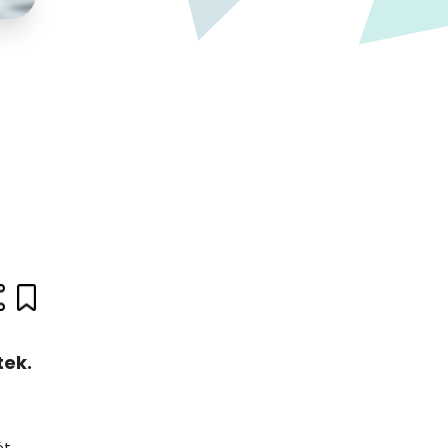
tek.
ét