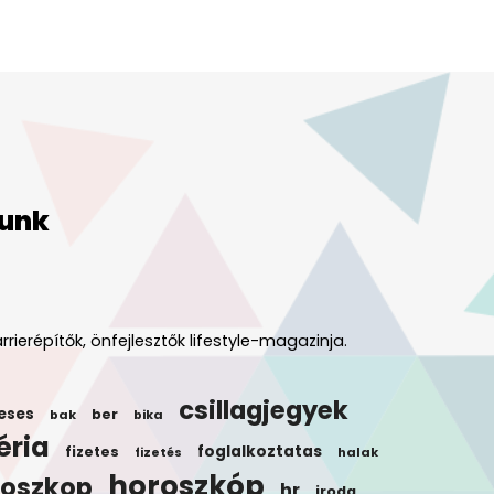
unk
rrierépítők, önfejlesztők lifestyle-magazinja.
csillagjegyek
eses
ber
bak
bika
éria
foglalkoztatas
fizetes
halak
fizetés
horoszkóp
roszkop
hr
iroda