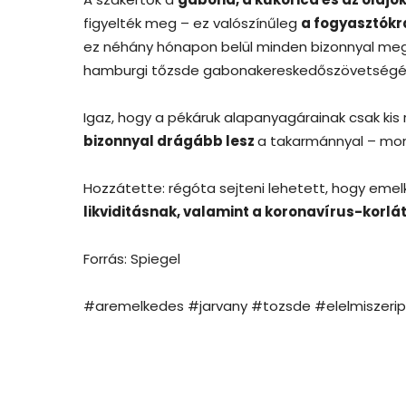
figyelték meg – ez valószínűleg
a fogyasztókra
ez néhány hónapon belül minden bizonnyal megj
hamburgi tőzsde gabonakereskedőszövetségén
Igaz, hogy a pékáruk alapanyagárainak csak kis
bizonnyal drágább lesz
a takarmánnyal – mo
Hozzátette: régóta sejteni lehetett, hogy eme
likviditásnak, valamint a koronavírus-korl
Forrás: Spiegel
#aremelkedes #jarvany #tozsde #elelmiszerip