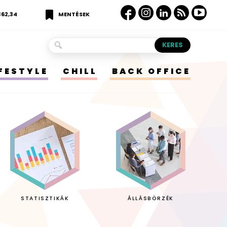
362,34
MENTÉSEK
IFESTYLE
CHILL
BACK OFFICE
STATISZTIKÁK
ÁLLÁSBÖRZÉK