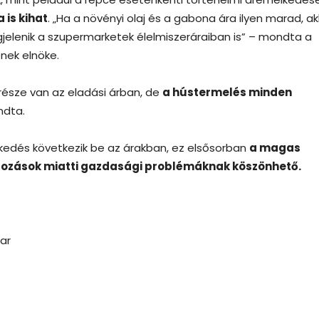
 is kihat
. „Ha a növényi olaj és a gabona ára ilyen marad, ak
elenik a szupermarketek élelmiszeráraiban is” – mondta a
ek elnöke.
 része van az eladási árban, de
a hústermelés minden
ndta.
lkedés következik be az árakban, ez elsősorban
a magas
átozások miatti gazdasági problémáknak köszönhető.
ar