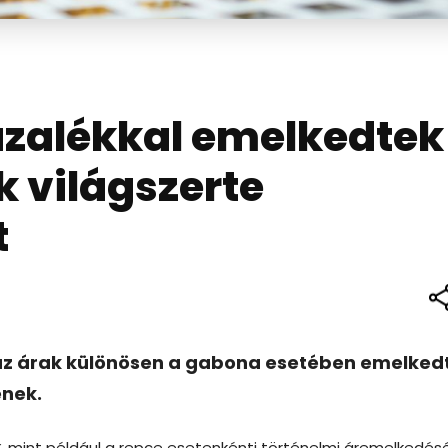
ázalékkal emelkedtek
k világszerte
t
t az árak különösen a gabona esetében emelked
enek.
k
, mint például a repce esetenkénti történelmi áremelkedés