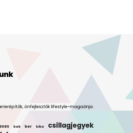
unk
rrierépítők, önfejlesztők lifestyle-magazinja.
csillagjegyek
eses
ber
bak
bika