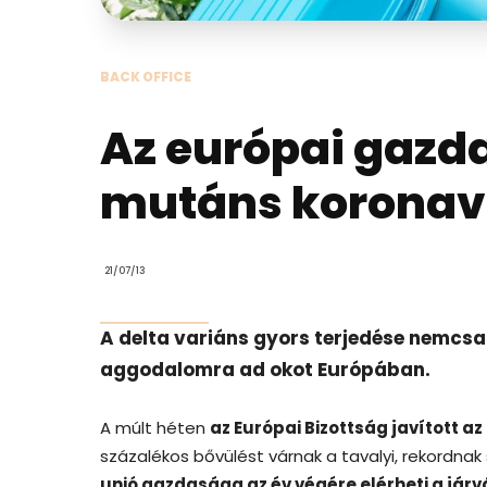
BACK OFFICE
Az európai gazda
mutáns koronav
21/07/13
A delta variáns gyors terjedése nemcs
aggodalomra ad okot Európában.
A múlt héten
az Európai Bizottság javított a
százalékos bővülést várnak a tavalyi, rekordna
unió gazdasága az év végére elérheti a járvá