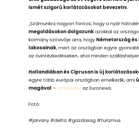
ismét szigorú korlátozásokat bevezetn
i.
„Számunkra nagyon fontos, hogy a nyár hátralévő
megoldásokon dolgozunk
azokkal az országo
kormány szóvivője arra, hogy
Németország és 
lakosainak
, mert az országban egyre gyorsabb
az óvintézkedéseken, ahol minden szálláshelyen 
Hollandiában és Cipruson is új korlátozások
egyre több európai országban emelkedik, ami
ú
magával
–
számol be
az Euronews.
Fotó:
#jarvany #delta #gazdasag #turizmus