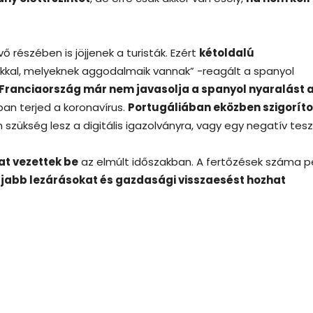
 részében is jöjjenek a turisták. Ezért
kétoldalú
kkal, melyeknek aggodalmaik vannak” -reagált a spanyol
Franciaország már nem javasolja a spanyol nyaralást 
an terjed a koronavírus.
Portugáliában eközben szigoríto
szükség lesz a digitális igazolványra, vagy egy negatív tesz
at vezettek be
az elmúlt időszakban. A fertőzések száma p
jabb lezárásokat és gazdasági visszaesést hozhat