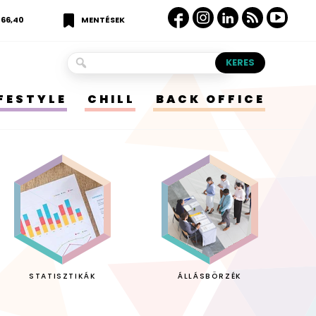
366,40
MENTÉSEK
IFESTYLE
CHILL
BACK OFFICE
STATISZTIKÁK
ÁLLÁSBÖRZÉK