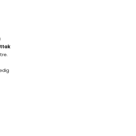
a
ttak
tre.
edig