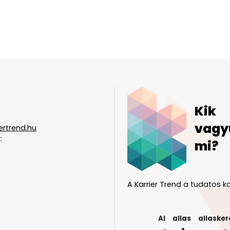
Kik
vagy
ertrend.hu
:
mi?
A Karrier Trend a tudatos ka
AI
allas
allasker