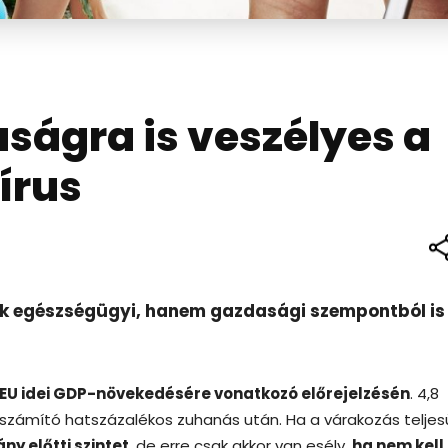
ságra is veszélyes a
írus
ak egészségügyi, hanem gazdasági szempontból is
z EU idei GDP-növekedésére vonatkozó előrejelzésén
. 4,8
k számító hatszázalékos zuhanás után. Ha a várakozás teljes
ny előtti szintet
, de erre csak akkor van esély,
ha nem kell