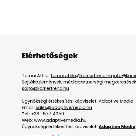
Elérhetőségek
Tarnai Attila:
tarnai.attila@karriertrend.hu
info@karri
Sajtóközlemények, médiapartnerségi megkeresések
sajto@karriertrend.hu
Ügynökségi értékesítési képviselet: Adaptive Media
Email:
sales@adaptivemedia.hu
Tel.:
+36 1 577 4050
Web:
www.adaptivemedia.hu
Ügynökségi értékesítési képviselet:
Adaptive Media