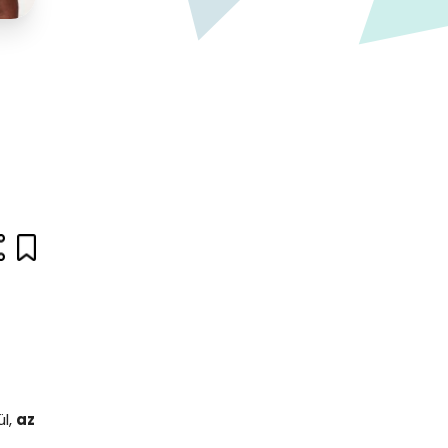
ül,
az