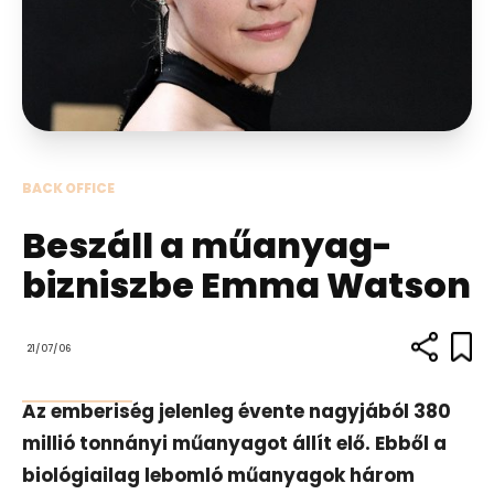
BACK OFFICE
Beszáll a műanyag-
bizniszbe Emma Watson
21/07/06
Az emberiség jelenleg évente nagyjából 380
millió tonnányi műanyagot állít elő. Ebből a
biológiailag lebomló műanyagok három