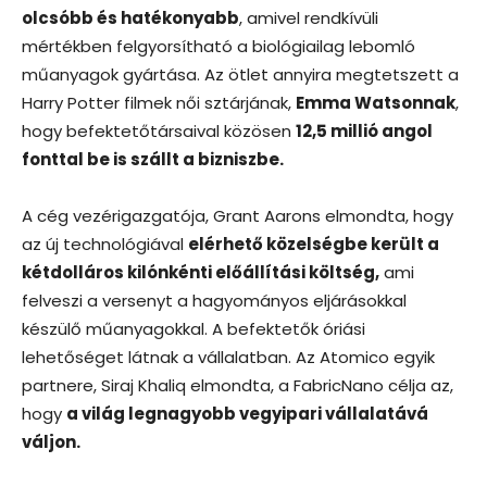
olcsóbb és hatékonyabb
, amivel rendkívüli
mértékben felgyorsítható a biológiailag lebomló
műanyagok gyártása. Az ötlet annyira megtetszett a
Harry Potter filmek női sztárjának,
Emma Watsonnak
,
hogy befektetőtársaival közösen
12,5 millió angol
fonttal be is szállt a bizniszbe.
A cég vezérigazgatója, Grant Aarons elmondta, hogy
az új technológiával
elérhető közelségbe került a
kétdolláros kilónkénti előállítási költség,
ami
felveszi a versenyt a hagyományos eljárásokkal
készülő műanyagokkal. A befektetők óriási
lehetőséget látnak a vállalatban. Az Atomico egyik
partnere, Siraj Khaliq elmondta, a FabricNano célja az,
hogy
a világ legnagyobb vegyipari vállalatává
váljon.