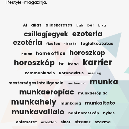
lifestyle-magazinja.
AI
allas
allaskereses
ber
bak
bika
ezoteria
csillagjegyek
ezotéria
foglalkoztatas
fizetes
fizetés
horoszkop
home office
halak
karrier
horoszkóp
hr
iroda
koronavirus
kommunikacio
merleg
munka
mesterséges intelligencia
motiváció
munkaeropiac
munkaerőpiac
munkahely
munkaltato
munkajog
munkavallalo
napi horoszkóp
nyilas
stressz
onismeret
siker
szakma
oroszlan