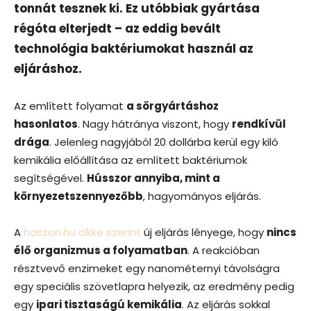
tonnát tesznek ki. Ez utóbbiak gyártása
régóta elterjedt – az eddig bevált
technológia baktériumokat használ az
eljáráshoz.
Az említett folyamat
a sörgyártáshoz
hasonlatos
. Nagy hátránya viszont, hogy
rendkívül
drága
. Jelenleg nagyjából 20 dollárba kerül egy kiló
kemikália előállítása az említett baktériumok
segítségével.
Hússzor annyiba, mint a
környezetszennyezőbb
, hagyományos eljárás.
A
haszon.hu cikke szerint
új eljárás lényege, hogy
nincs
élő organizmus a folyamatban
. A reakcióban
résztvevő enzimeket egy nanométernyi távolságra
egy speciális szövetlapra helyezik, az eredmény pedig
egy
ipari tisztaságú kemikália
. Az eljárás sokkal