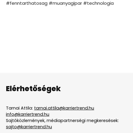
#fenntarthatosag #muanyagipar #technologia
Elérhetőségek
Tarnai Attila:
tarnai.attila@karriertrend.hu
info@karriertrend.hu
Sajtóközlemények, médiapartnerségi megkeresések:
sajto@karriertrend.hu