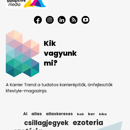
Kik
vagyunk
mi?
A Karrier Trend a tudatos karrierépítők, önfejlesztők
lifestyle-magazinja.
AI
allas
allaskereses
ber
bak
bika
ezoteria
csillagjegyek