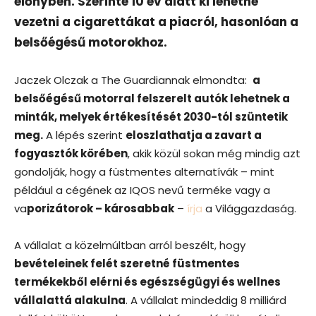
előnyben. Szerinte 10 év alatt ki lehetne
vezetni a cigarettákat a piacról, hasonlóan a
belsőégésű motorokhoz.
Jaczek Olczak a The Guardiannak elmondta:
a
belsőégésű motorral felszerelt autók lehetnek a
minták, melyek értékesítését 2030-tól szüntetik
meg.
A lépés szerint
eloszlathatja a zavart a
fogyasztók körében
, akik közül sokan még mindig azt
gondolják, hogy a füstmentes alternatívák – mint
például a cégének az IQOS nevű terméke vagy a
va
porizátorok – károsabbak
–
írja
a Világgazdaság.
A vállalat a közelmúltban arról beszélt, hogy
bevételeinek felét szeretné füstmentes
termékekből elérni és egészségügyi és wellnes
vállalattá alakulna
. A vállalat mindeddig 8 milliárd