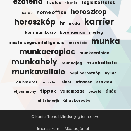
ezotéria
foglalkoztatas
fizetes
fizetés
horoszkop
home office
halak
karrier
horoszkóp
hr
iroda
koronavirus
kommunikacio
merleg
munka
mesterséges intelligencia
motiváció
munkaeropiac
munkaerőpiac
munkahely
munkaltato
munkajog
munkavallalo
napi horoszkóp
nyilas
stressz
onismeret
siker
szakma
oroszlan
tippek
vallalkozas
állás
teljesitmeny
vezető
álláskeresés
állásinterjú
© Karrier Trend | Minden jog fenntartva
Impresszum
Médiaajánlat