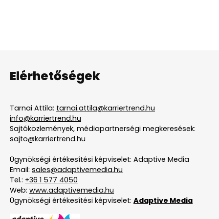
Elérhetőségek
Tarnai Attila:
tarnai.attila@karriertrend.hu
info@karriertrend.hu
Sajtóközlemények, médiapartnerségi megkeresések:
sajto@karriertrend.hu
Ügynökségi értékesítési képviselet: Adaptive Media
Email:
sales@adaptivemedia.hu
Tel.:
+36 1 577 4050
Web:
www.adaptivemedia.hu
Ügynökségi értékesítési képviselet:
Adaptive Media