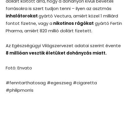
dollárt költött arra, hogy a dohányon kívüli bevételi
forrásokra is szert tudjon tenni – ilyen az asztmás
inhalátorokat
gyártó Vectura, amiért közel 1 milliárd
fontot fizetne, vagy a
nikotinos rágókat
gyártó Fertin
Pharma, amiért 820 millió dollárt fizetett.
Az Egészségügyi Világszervezet adatai szerint évente
8 millióan vesztik életüket dohányzás miatt.
Fotó: Envato
#fenntarthatosag #egeszseg #cigaretta
#philipmorris