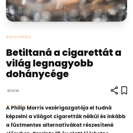
BACK OFFICE
Betiltaná a cigarettát a
világ legnagyobb
dohánycége
21/07/26
A Philip Morris vezérigazgatója el tudná
képzelni a világot cigaretták nélkül és inkább
a füstmentes alternatívákat részesítené