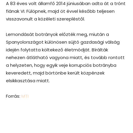
A 83 éves volt államfő 2014 júniusában adta át a trónt
fiának VI. Fülöpnek, majd öt évvel később teljesen
visszavonult a közéleti szerepléstől.
Lemondását botrányok előzték meg, miután a
Spanyolországot különösen sújtó gazdasági válság
idején folytatta költekező életmódját. Bírálták
nehezen átlátható vagyona miatt, és tovább rontott
a helyzeten, hogy egyik veje korrupciós botrányba
keveredett, majd börtönbe került közpénzek
elsikkasztása miatt.
Forrás:
MTI