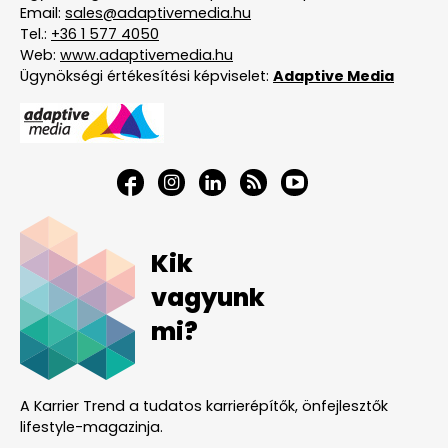
Email:
sales@adaptivemedia.hu
Tel.:
+36 1 577 4050
Web:
www.adaptivemedia.hu
Ügynökségi értékesítési képviselet:
Adaptive Media
Kik
vagyunk
mi?
A Karrier Trend a tudatos karrierépítők, önfejlesztők
lifestyle-magazinja.