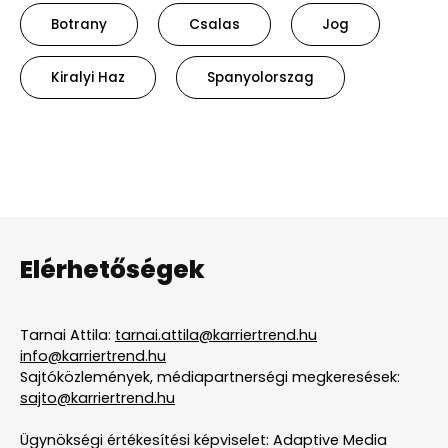
Botrany
Csalas
Jog
Kiralyi Haz
Spanyolorszag
Elérhetőségek
Tarnai Attila:
tarnai.attila@karriertrend.hu
info@karriertrend.hu
Sajtóközlemények, médiapartnerségi megkeresések:
sajto@karriertrend.hu
Ügynökségi értékesítési képviselet: Adaptive Media