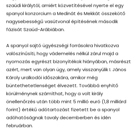
szaúdi királytól, amiért közvetítésével nyerte el egy
spanyol konzorcium a Medinát és Mekkát összekötő
nagysebességű vasútvonal építésének második
fázisát Szaúd-Arábiában.
A spanyol sajtó ügyészségi forrásokra hivatkozva
valószínűsíti, hogy vádemelés nélkül zárul majd a
nyomozás egyrészt bizonyítékok hiányában, másrészt
azért, mert van olyan ügy, amely visszanyúlik I. János
Károly uralkodói időszakára, amikor még
büntethetetlenséget élvezett. Továbbá enyhítő
körülménynek számíthat, hogy a volt király
önellenőrzés után több mint 5 millió euró (1,8 milliárd
forint) értékű adótartozást fizetett be a spanyol
adóhatóságnak tavaly decemberben és idén
februárban.