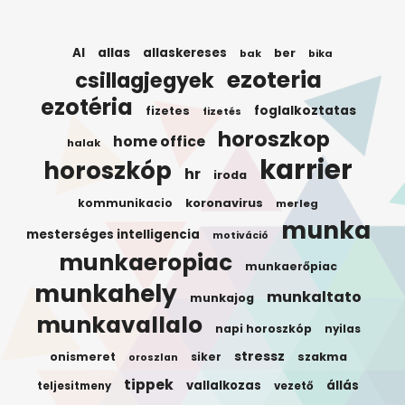
AI
allas
allaskereses
ber
bak
bika
ezoteria
csillagjegyek
ezotéria
foglalkoztatas
fizetes
fizetés
horoszkop
home office
halak
karrier
horoszkóp
hr
iroda
koronavirus
kommunikacio
merleg
munka
mesterséges intelligencia
motiváció
munkaeropiac
munkaerőpiac
munkahely
munkaltato
munkajog
munkavallalo
napi horoszkóp
nyilas
stressz
onismeret
siker
szakma
oroszlan
tippek
vallalkozas
állás
teljesitmeny
vezető