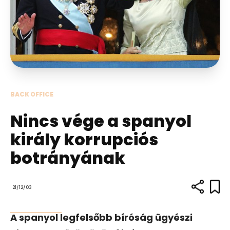
BACK OFFICE
Nincs vége a spanyol
király korrupciós
botrányának
21/12/03
A spanyol legfelsőbb bíróság ügyészi