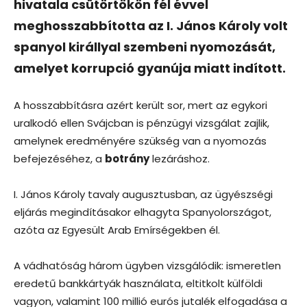
hivatala csütörtökön fél évvel
meghosszabbította az I. János Károly volt
spanyol királlyal szembeni nyomozását,
amelyet korrupció gyanúja miatt indított.
A hosszabbításra azért került sor, mert az egykori
uralkodó ellen Svájcban is pénzügyi vizsgálat zajlik,
amelynek eredményére szükség van a nyomozás
befejezéséhez, a
botrány
lezáráshoz.
I. János Károly tavaly augusztusban, az ügyészségi
eljárás megindításakor elhagyta Spanyolországot,
azóta az Egyesült Arab Emírségekben él.
A vádhatóság három ügyben vizsgálódik: ismeretlen
eredetű bankkártyák használata, eltitkolt külföldi
vagyon, valamint 100 millió eurós jutalék elfogadása a