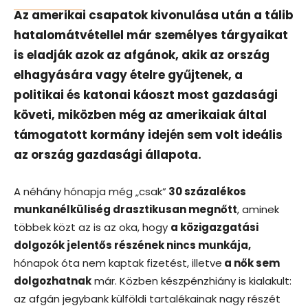
Az amerikai csapatok kivonulása után a tálib
hatalomátvétellel már személyes tárgyaikat
is eladják azok az afgánok, akik az ország
elhagyására vagy ételre gyűjtenek, a
politikai és katonai káoszt most gazdasági
követi, miközben még az amerikaiak által
támogatott kormány idején sem volt ideális
az ország gazdasági állapota.
A néhány hónapja még „csak”
30 százalékos
munkanélküliség drasztikusan megnőtt
, aminek
többek közt az is az oka, hogy
a közigazgatási
dolgozók jelentős részének nincs munkája,
hónapok óta nem kaptak fizetést, illetve
a nők sem
dolgozhatnak
már. Közben készpénzhiány is kialakult:
az afgán jegybank külföldi tartalékainak nagy részét