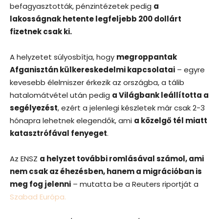
befagyasztották, pénzintézetek pedig
a
lakosságnak hetente legfeljebb 200 dollárt
fizetnek csak ki.
A helyzetet súlyosbítja, hogy
megroppantak
Afganisztán külkereskedelmi kapcsolatai
– egyre
kevesebb élelmiszer érkezik az országba, a tálib
hatalomátvétel után pedig
a Világbank leállította a
segélyezést
, ezért a jelenlegi készletek már csak 2-3
hónapra lehetnek elegendők, ami
a közelgő tél miatt
katasztrófával fenyeget
.
Az ENSZ
a helyzet további romlásával számol, ami
nem csak az éhezésben, hanem a migrációban is
meg fog jelenni
– mutatta be a Reuters riportját a
Szabad Európa.