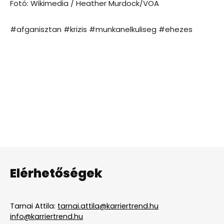
Fotó: Wikimedia / Heather Murdock/VOA
#afganisztan #krizis #munkanelkuliseg #ehezes
Elérhetőségek
Tarnai Attila:
tarnai.attila@karriertrend.hu
info@karriertrend.hu