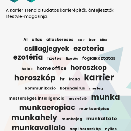
A Karrier Trend a tudatos karrierépítők, önfejlesztők
lifestyle-magazinja.
AI
allas
allaskereses
ber
bak
bika
ezoteria
csillagjegyek
ezotéria
foglalkoztatas
fizetes
fizetés
horoszkop
home office
halak
karrier
horoszkóp
hr
iroda
koronavirus
kommunikacio
merleg
munka
mesterséges intelligencia
motiváció
munkaeropiac
munkaerőpiac
munkahely
munkaltato
munkajog
munkavallalo
napi horoszkóp
nyilas