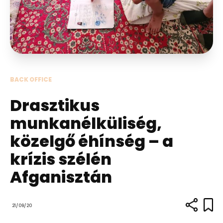
BACK OFFICE
Drasztikus
munkanélküliség,
közelgő éhínség – a
krízis szélén
Afganisztán
21/09/20