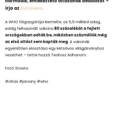
harmadik, emlékeztető oltásának beadását
–
írja az
Euronews
.
A WHO főigazgatója kiemelte, az 5,5 milliárd adag,
eddig felhasznált vakcina
80 százalékát a fejlett
országokban adták be, miközben százmilliók még
az első oltást sem kapták meg
. A vakcinák
egyenlőtlen elosztása egy kétsávos világjárványhoz
vezethet – tette hozzá Tedrosz Adhanom.
Fotó: Envato
#oltas #jarvany #who