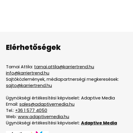
Elérhetőségek
Tarnai Attila:
tarnai.attila@karriertrend.hu
info@karriertrend.hu
Sajtóközlemények, médiapartnerségi megkeresések:
sajto@karriertrend.hu
Ügynökségi értékesítési képviselet: Adaptive Media
Email:
sales@adaptivemedia.hu
Tel.:
+36 1 577 4050
Web:
www.adaptivemedia.hu
Ügynökségi értékesítési képviselet:
Adaptive Media