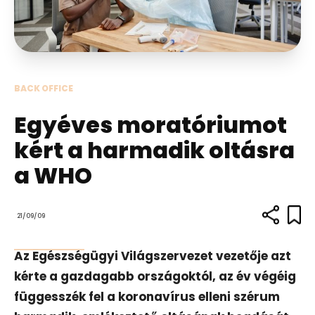
BACK OFFICE
Egyéves moratóriumot
kért a harmadik oltásra
a WHO
21/09/09
Az Egészségügyi Világszervezet vezetője azt
kérte a gazdagabb országoktól, az év végéig
függesszék fel a koronavírus elleni szérum