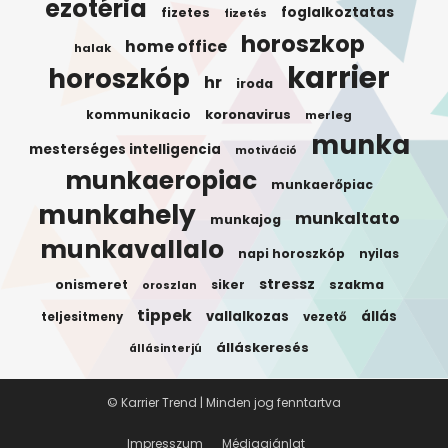
ezotéria
foglalkoztatas
fizetes
fizetés
horoszkop
home office
halak
karrier
horoszkóp
hr
iroda
koronavirus
kommunikacio
merleg
munka
mesterséges intelligencia
motiváció
munkaeropiac
munkaerőpiac
munkahely
munkaltato
munkajog
munkavallalo
napi horoszkóp
nyilas
stressz
onismeret
siker
szakma
oroszlan
tippek
vallalkozas
állás
teljesitmeny
vezető
álláskeresés
állásinterjú
© Karrier Trend | Minden jog fenntartva
Impresszum
Médiaajánlat