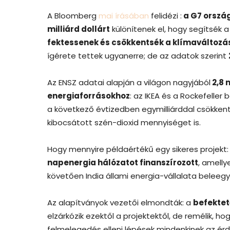
A Bloomberg
mai írásában
felidézi :
a G7 orszá
milliárd dollárt
különítenek el, hogy segítsék 
fektessenek és csökkentsék a klímaváltozá
ígérete tettek ugyanerre; de az adatok szerint
Az ENSZ adatai alapján a világon nagyjából
2,8 
energiaforrásokhoz
: az IKEA és a Rockefeller
a következő évtizedben egymilliárddal csökkent
kibocsátott szén-dioxid mennyiséget is.
Hogy mennyire példaértékű egy sikeres projekt
napenergia hálózatot finanszírozott
, amelly
követően India állami energia-vállalata beleegy
Az alapítványok vezetői elmondták: a
befektet
elzárkózik ezektől a projektektől, de remélik, ho
felmelegedés elleni lépések mindenkinek az érde