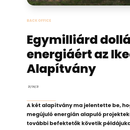
BACK OFFICE
Egymilliárd dollá
energiáért az Ike
Alapítvány
21/06/21
A két alapítvány ma jelentette be, ho
megújuló energián alapuló projektek
további befektetők követik példájuka