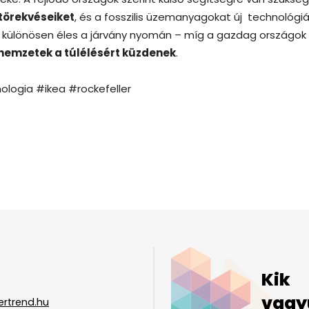
 törekvéseiket
, és a fosszilis üzemanyagokat új technológiá
k” különösen éles a járvány nyomán – míg a gazdag országok
nemzetek a túlélésért küzdenek
.
ogia #ikea #rockefeller
Kik
vagy
ertrend.hu