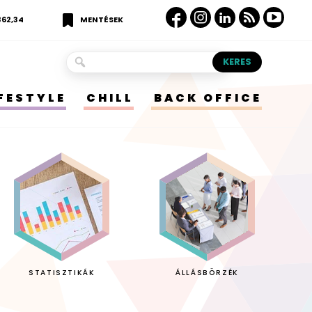
362,34
MENTÉSEK
IFESTYLE
CHILL
BACK OFFICE
STATISZTIKÁK
ÁLLÁSBÖRZÉK