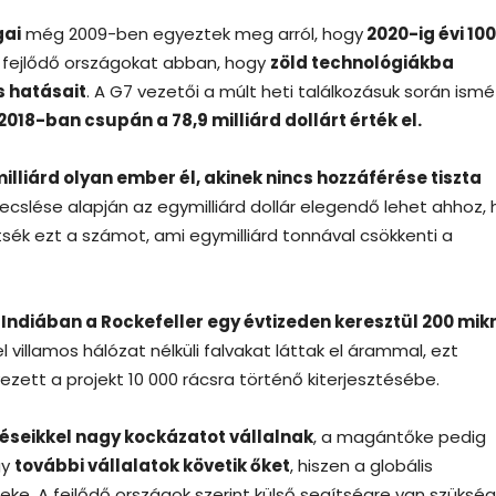
gai
még 2009-ben egyeztek meg arról, hogy
2020-ig évi 100
a fejlődő országokat abban, hogy
zöld technológiákba
s hatásait
. A G7 vezetői a múlt heti találkozásuk során ismé
2018-ban csupán a 78,9 milliárd dollárt érték el.
milliárd olyan ember él, akinek nincs hozzáférése tiszta
 becslése alapján az egymilliárd dollár elegendő lehet ahhoz,
sék ezt a számot, ami egymilliárd tonnával csökkenti a
:
Indiában a Rockefeller egy évtizeden keresztül 200 mik
el villamos hálózat nélküli falvakat láttak el árammal, ezt
ezett a projekt 10 000 rácsra történő kiterjesztésébe.
éseikkel nagy kockázatot vállalnak
, a magántőke pedig
gy
további vállalatok követik őket
, hiszen a globális
ke. A fejlődő országok szerint külső segítségre van szükség