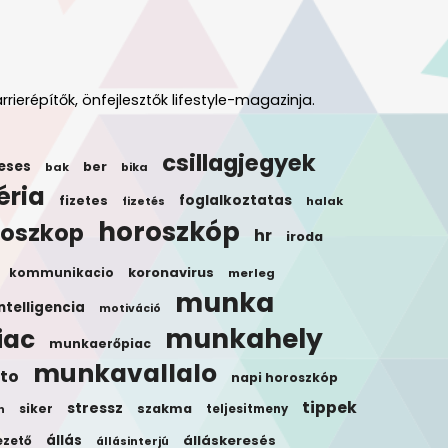
rrierépítők, önfejlesztők lifestyle-magazinja.
csillagjegyek
eses
ber
bak
bika
éria
foglalkoztatas
fizetes
halak
fizetés
horoszkóp
roszkop
hr
iroda
koronavirus
kommunikacio
merleg
munka
ntelligencia
motiváció
munkahely
iac
munkaerőpiac
munkavallalo
to
napi horoszkóp
tippek
stressz
siker
szakma
teljesitmeny
n
állás
álláskeresés
ezető
állásinterjú