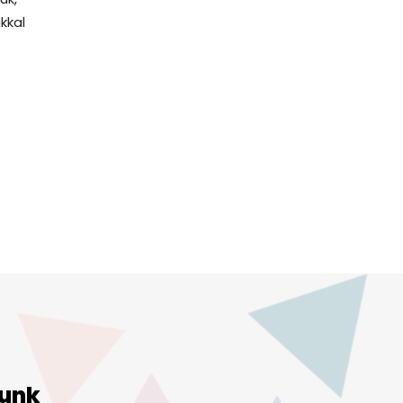
kkal
unk