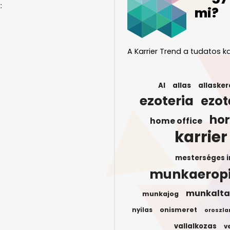
:
mi?
A Karrier Trend a tudatos ka
AI
allas
allasker
ezoteria
ezot
ho
home office
karrier
mesterséges i
munkaerop
munkalta
munkajog
onismeret
nyilas
oroszla
vallalkozas
v