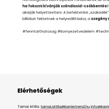
ha fokozni kívánják széndioxid-csökkentési
akarják helyettesíteni. A befektetési „szakadé
billiókat fektetnek a helyreállításba, a
szegény 
#fenntarthatosag #kornyezetvedelem #technol
Elérhetőségek
Tarnai Attila:
tarnai.attila@karriertrend.hu
info@karri