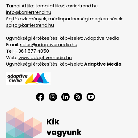
Tarnai Attila:
tarnai.attila@karriertrend.hu
info@karriertrend.hu
Sajtóközlemények, médiapartnerségi megkeresések:
sajto@karriertrend.hu
Ügynökségi értékesítési képviselet: Adaptive Media
Email:
sales@adaptivemedia.hu
Tel.:
+36 1 577 4050
Web:
www.adaptivemedia.hu
Ügynökségi értékesítési képviselet:
Adaptive Media
Kik
vagyunk