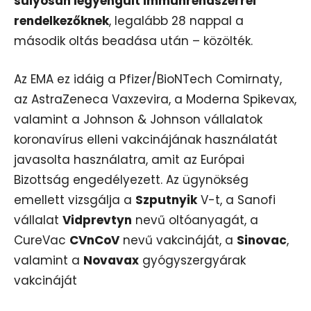
súlyosan legyengült immunrendszerrel
rendelkezőknek
, legalább 28 nappal a
második oltás beadása után – közölték.
Az EMA ez idáig a Pfizer/BioNTech Comirnaty,
az AstraZeneca Vaxzevira, a Moderna Spikevax,
valamint a Johnson & Johnson vállalatok
koronavírus elleni vakcinájának használatát
javasolta használatra, amit az Európai
Bizottság engedélyezett. Az ügynökség
emellett vizsgálja a
Szputnyik
V-t, a Sanofi
vállalat
Vidprevtyn
nevű oltóanyagát, a
CureVac
CVnCoV
nevű vakcináját, a
Sinovac
,
valamint a
Novavax
gyógyszergyárak
vakcináját