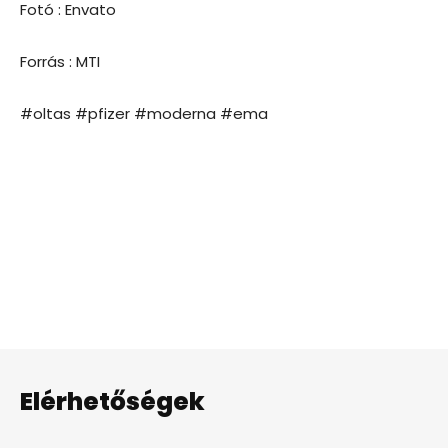
Fotó : Envato
Forrás : MTI
#oltas #pfizer #moderna #ema
Elérhetőségek