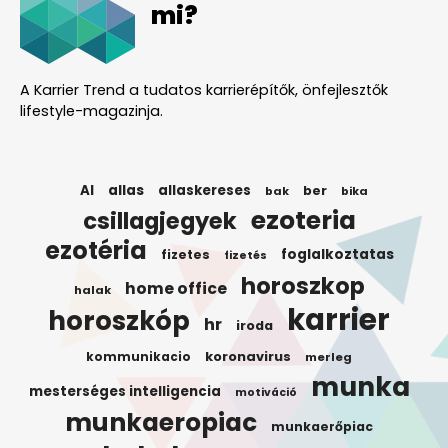
mi?
A Karrier Trend a tudatos karrierépítők, önfejlesztők
lifestyle-magazinja.
AI
allas
allaskereses
ber
bak
bika
ezoteria
csillagjegyek
ezotéria
foglalkoztatas
fizetes
fizetés
horoszkop
home office
halak
karrier
horoszkóp
hr
iroda
koronavirus
kommunikacio
merleg
munka
mesterséges intelligencia
motiváció
munkaeropiac
munkaerőpiac