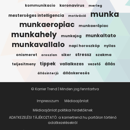
koronavirus
kommunikacio
merleg
munka
mesterséges intelligencia
motiváció
munkaeropiac
munkaerőpiac
munkahely
munkaltato
munkajog
munkavallalo
napi horoszkóp
nyilas
stressz
onismeret
siker
szakma
oroszlan
tippek
vallalkozas
állás
teljesitmeny
vezető
álláskeresés
állásinterjú
© Karrier Trend | Minden jog fenntartva
Impresszum
Médiaajánlat
Médiaajánlat politikai hirdetőknek
ADATKEZELÉSI TÁJÉKOZTATÓ: a karriertrend.hu portálon történő
adatkezelésekről