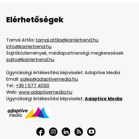
Elérhetőségek
Tarnai Attila:
tarnai.attila@karriertrend.hu
info@karriertrend.hu
Sajtóközlemények, médiapartnerségi megkeresések:
sajto@karriertrend.hu
Ügynökségi értékesítési képviselet: Adaptive Media
Email:
sales@adaptivemedia.hu
Tel.:
+36 1 577 4050
Web:
www.adaptivemedia.hu
Ügynökségi értékesítési képviselet:
Adaptive Media