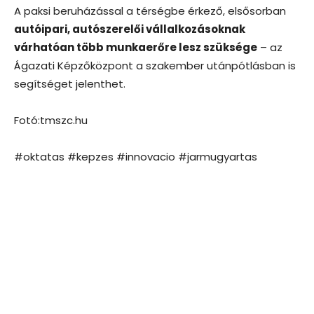
A paksi beruházással a térségbe érkező, elsősorban
autóipari, autószerelői vállalkozásoknak
várhatóan több munkaerőre lesz szüksége
– az
Ágazati Képzőközpont a szakember utánpótlásban is
segítséget jelenthet.
Fotó:tmszc.hu
#oktatas #kepzes #innovacio #jarmugyartas