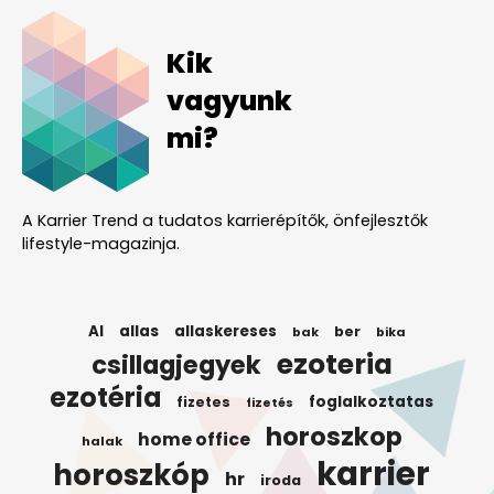
Kik
vagyunk
mi?
A Karrier Trend a tudatos karrierépítők, önfejlesztők
lifestyle-magazinja.
AI
allas
allaskereses
ber
bak
bika
ezoteria
csillagjegyek
ezotéria
foglalkoztatas
fizetes
fizetés
horoszkop
home office
halak
karrier
horoszkóp
hr
iroda