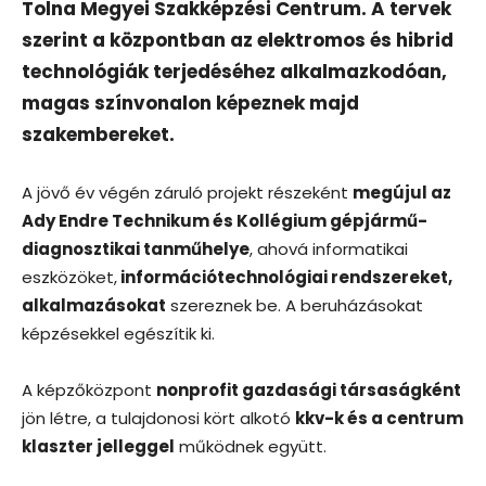
Tolna Megyei Szakképzési Centrum. A tervek
szerint a központban az elektromos és hibrid
technológiák terjedéséhez alkalmazkodóan,
magas színvonalon képeznek majd
szakembereket.
A jövő év végén záruló projekt részeként
megújul az
Ady Endre Technikum és Kollégium gépjármű-
diagnosztikai tanműhelye
, ahová informatikai
eszközöket,
információtechnológiai rendszereket,
alkalmazásokat
szereznek be. A beruházásokat
képzésekkel egészítik ki.
A képzőközpont
nonprofit gazdasági társaságként
jön létre, a tulajdonosi kört alkotó
kkv-k és a centrum
klaszter jelleggel
működnek együtt.