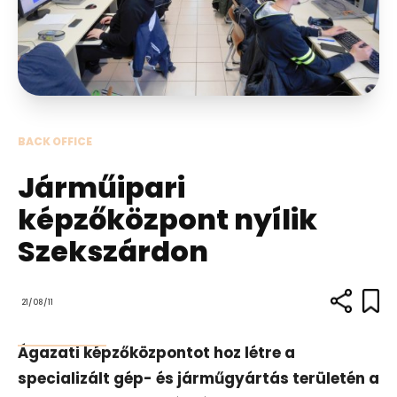
BACK OFFICE
Járműipari
képzőközpont nyílik
Szekszárdon
21/08/11
Ágazati képzőközpontot hoz létre a
specializált gép- és járműgyártás területén a