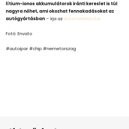
lítium-ionos akkumulátorok iránti kereslet is túl
nagyra nőhet, ami okozhat fennakadásokat az
autógyártásban
– írja az
Automobilwoche
Fotó: Envato
#autoipar #chip #nemetorszag