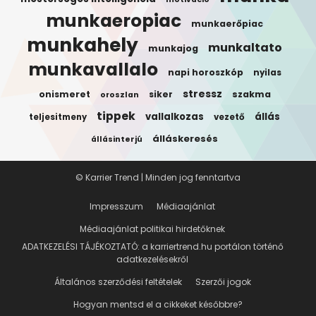
munkaeropiac
munkaerőpiac
munkahely
munkaltato
munkajog
munkavallalo
napi horoszkóp
nyilas
stressz
onismeret
siker
szakma
oroszlan
tippek
vallalkozas
állás
teljesitmeny
vezető
álláskeresés
állásinterjú
© Karrier Trend | Minden jog fenntartva
Impresszum
Médiaajánlat
Médiaajánlat politikai hirdetőknek
ADATKEZELÉSI TÁJÉKOZTATÓ: a karriertrend.hu portálon történő
adatkezelésekről
Általános szerződési feltételek
Szerzői jogok
Hogyan mentsd el a cikkeket későbbre?