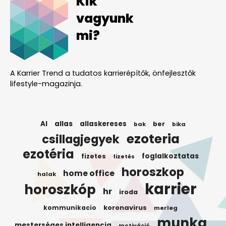
Kik
vagyunk
mi?
A Karrier Trend a tudatos karrierépítők, önfejlesztők
lifestyle-magazinja.
AI
allas
allaskereses
ber
bak
bika
ezoteria
csillagjegyek
ezotéria
foglalkoztatas
fizetes
fizetés
horoszkop
home office
halak
karrier
horoszkóp
hr
iroda
koronavirus
kommunikacio
merleg
munka
mesterséges intelligencia
motiváció