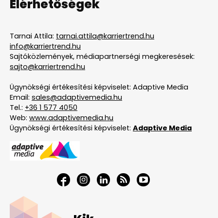
Elérhetőségek
Tarnai Attila:
tarnai.attila@karriertrend.hu
info@karriertrend.hu
Sajtóközlemények, médiapartnerségi megkeresések:
sajto@karriertrend.hu
Ügynökségi értékesítési képviselet: Adaptive Media
Email:
sales@adaptivemedia.hu
Tel.:
+36 1 577 4050
Web:
www.adaptivemedia.hu
Ügynökségi értékesítési képviselet:
Adaptive Media