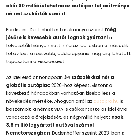
akár 80 millió is lehetne az autóipar teljesítménye
német szakértők szerint.
Ferdinand Dudenhöffer tanulmánya szerint
még
jövőre is kevesebb autót fognak gyártani
a
félvezetők hiánya miatt, míg az idei évben a második
fél év lesz a rosszabb, eddig ugyanis még alig lehetett
tapasztalni a visszaesést.
Az idei első öt hónapban
34 százalékkal nőt a
globális autópiac
2020-hoz képest, viszont a
következő hónapokban várhatóan kisebb lesz a
növekedés mértéke. Ahogyan arról az
autopro.hu
is
beszámolt, a német VDA is csökkentette az idei évre
vonatkozó előrejelzését, és négymillió helyett
csak
3,6 millió legyártott autóval számol
Németországban
. Dudenhöffer szerint 2023-ban
a