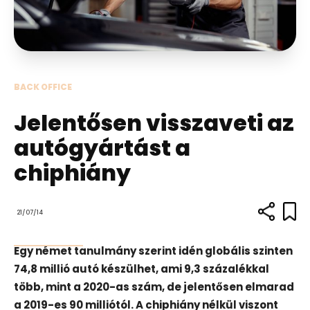
BACK OFFICE
Jelentősen visszaveti az
autógyártást a
chiphiány
21/07/14
Egy német tanulmány szerint idén globális szinten
74,8 millió autó készülhet, ami 9,3 százalékkal
több, mint a 2020-as szám, de jelentősen elmarad
a 2019-es 90 milliótól. A chiphiány nélkül viszont