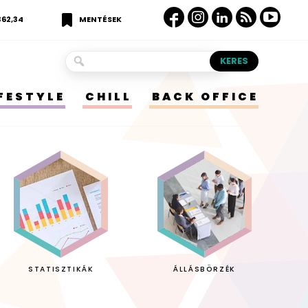
362,34
MENTÉSEK
IFESTYLE
CHILL
BACK OFFICE
STATISZTIKÁK
ÁLLÁSBÖRZÉK