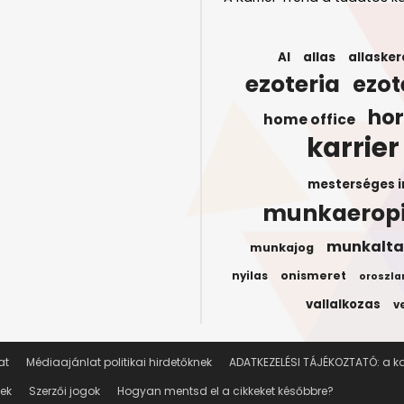
AI
allas
allasker
ezoteria
ezot
ho
home office
karrier
mesterséges i
munkaerop
munkalta
munkajog
onismeret
nyilas
oroszla
vallalkozas
v
at
Médiaajánlat politikai hirdetőknek
ADATKEZELÉSI TÁJÉKOZTATÓ: a kar
lek
Szerzői jogok
Hogyan mentsd el a cikkeket későbbre?