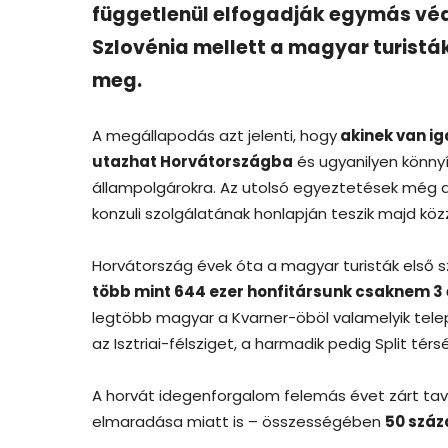
függetlenül elfogadják egymás véd
Szlovénia mellett a magyar turisták
meg.
A megállapodás azt jelenti, hogy
akinek van ig
utazhat Horvátországba
és ugyanilyen könny
állampolgárokra. Az utolsó egyeztetések még a 
konzuli szolgálatának honlapján teszik majd köz
Horvátország évek óta a magyar turisták első 
több mint 644 ezer honfitársunk csaknem 3 é
legtöbb magyar a Kvarner-öböl valamelyik telep
az Isztriai-félsziget, a harmadik pedig Split térs
A horvát idegenforgalom felemás évet zárt taval
elmaradása miatt is – összességében
50 száz