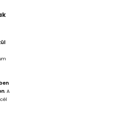
ak
kül
ium
ben
on
. A
cél