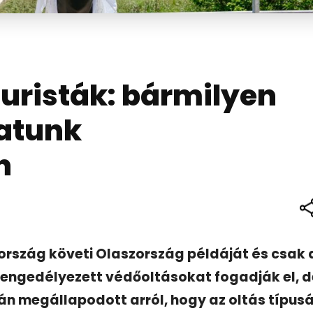
turisták: bármilyen
hatunk
n
ország követi Olaszország példáját és csak 
engedélyezett védőoltásokat fogadják el, d
n megállapodott arról, hogy az oltás típusá