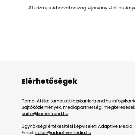
#turizmus #horvatorszag #jarvany #oltas #ny
Elérhetőségek
Tarnai Attila:
tarnai.attila@karriertrend.hu
info@karri
Sajtóközlemények, médiapartnerségi megkeresések
sajto@karriertrend.hu
Ügynökségi értékesítési képviselet: Adaptive Media
Email:
sales@adaptivemedia.hu