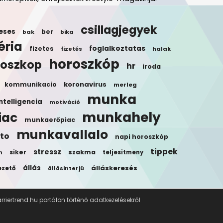
csillagjegyek
eses
ber
bak
bika
éria
foglalkoztatas
fizetes
halak
fizetés
horoszkóp
roszkop
hr
iroda
koronavirus
kommunikacio
merleg
munka
ntelligencia
motiváció
munkahely
iac
munkaerőpiac
munkavallalo
to
napi horoszkóp
tippek
stressz
siker
szakma
teljesitmeny
n
állás
álláskeresés
ezető
állásinterjú
riertrend.hu portálon történő adatkezelésekről