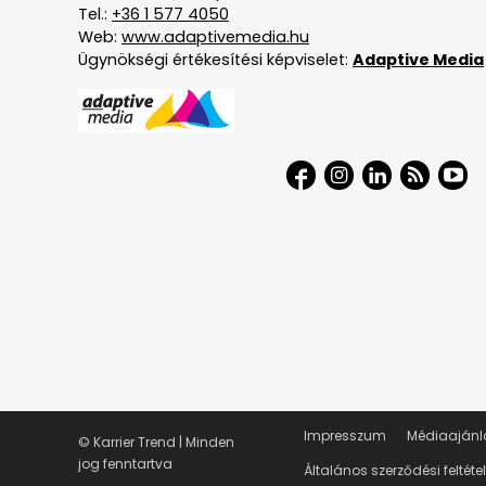
Tel.:
+36 1 577 4050
Web:
www.adaptivemedia.hu
Ügynökségi értékesítési képviselet:
Adaptive Media
Impresszum
Médiaajánl
© Karrier Trend | Minden
jog fenntartva
Általános szerződési feltéte