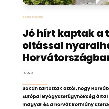
BACK OFFICE
Jó hírt kaptak a 
oltással nyaral
Horvátországba
21/05/05
Sokan tartottak attól, hogy Horvát
Európai Gyógyszerügynökség által 
magyar és a horvát kormány szerdá