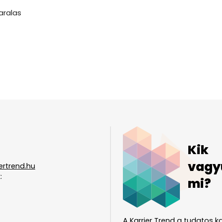
aralas
Kik
vagy
ertrend.hu
:
mi?
A Karrier Trend a tudatos ka