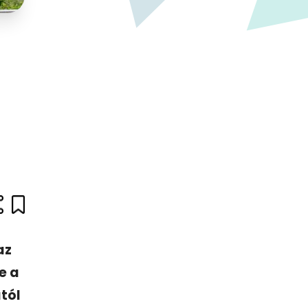
az
e a
tól